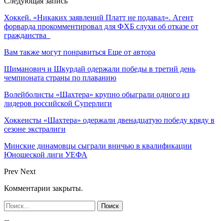
Следующая запись
Хоккей. «Никаких заявлений Платт не подавал». Агент
форварда прокомментировал для ФХБ слухи об отказе от
гражданства
Вам также могут понравиться
Еще от автора
Шиманович и Шкурдай одержали победы в третий день
чемпионата страны по плаванию
Волейболисты «Шахтера» крупно обыграли одного из
лидеров российской Суперлиги
Хоккеисты «Шахтера» одержали двенадцатую победу кряду в
сезоне экстралиги
Минские динамовцы сыграли вничью в квалификации
Юношеской лиги УЕФА
Prev
Next
Комментарии закрыты.