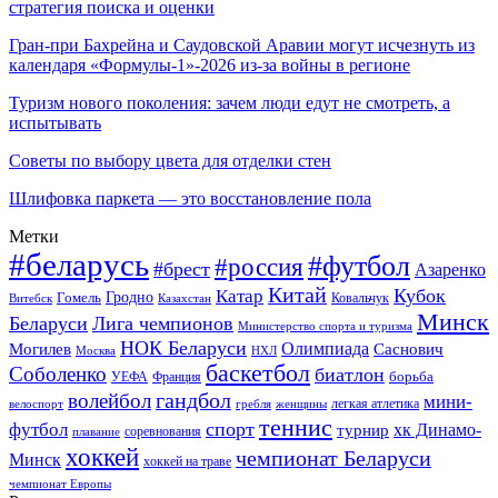
стратегия поиска и оценки
Гран-при Бахрейна и Саудовской Аравии могут исчезнуть из
календаря «Формулы-1»-2026 из-за войны в регионе
Туризм нового поколения: зачем люди едут не смотреть, а
испытывать
Советы по выбору цвета для отделки стен
Шлифовка паркета — это восстановление пола
Метки
#беларусь
#футбол
#россия
#брест
Азаренко
Китай
Кубок
Катар
Гомель
Гродно
Казахстан
Ковальчук
Витебск
Минск
Беларуси
Лига чемпионов
Министерство спорта и туризма
НОК Беларуси
Олимпиада
Могилев
Саснович
Москва
НХЛ
баскетбол
Соболенко
биатлон
борьба
УЕФА
Франция
гандбол
волейбол
мини-
легкая атлетика
гребля
женщины
велоспорт
теннис
спорт
футбол
хк Динамо-
турнир
соревнования
плавание
хоккей
чемпионат Беларуси
Минск
хоккей на траве
чемпионат Европы