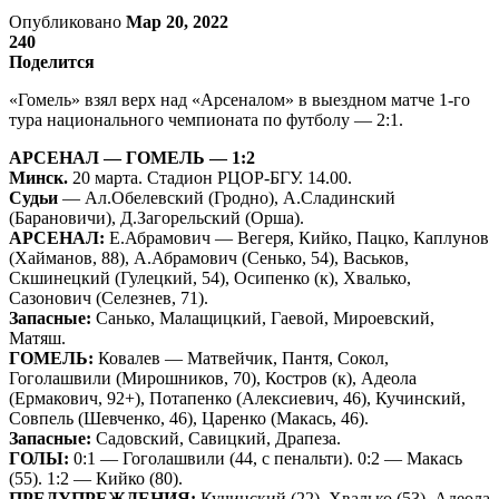
Опубликовано
Мар 20, 2022
240
Поделится
«Гомель» взял верх над «Арсеналом» в выездном матче 1-го
тура национального чемпионата по футболу — 2:1.
АРСЕНАЛ — ГОМЕЛЬ — 1:2
Минск.
20 марта. Стадион РЦОР-БГУ. 14.00.
Судьи
— Ал.Обелевский (Гродно), А.Сладинский
(Барановичи), Д.Загорельский (Орша).
АРСЕНАЛ:
Е.Абрамович — Вегеря, Кийко, Пацко, Каплунов
(Хайманов, 88), А.Абрамович (Сенько, 54), Васьков,
Скшинецкий (Гулецкий, 54), Осипенко (к), Хвалько,
Сазонович (Селезнев, 71).
Запасные:
Санько, Малащицкий, Гаевой, Мироевский,
Матяш.
ГОМЕЛЬ:
Ковалев — Матвейчик, Пантя, Сокол,
Гоголашвили (Мирошников, 70), Костров (к), Адеола
(Ермакович, 92+), Потапенко (Алексиевич, 46), Кучинский,
Совпель (Шевченко, 46), Царенко (Макась, 46).
Запасные:
Садовский, Савицкий, Драпеза.
ГОЛЫ:
0:1 — Гоголашвили (44, с пенальти). 0:2 — Макась
(55). 1:2 — Кийко (80).
ПРЕДУПРЕЖДЕНИЯ:
Кучинский (22), Хвалько (53), Адеола