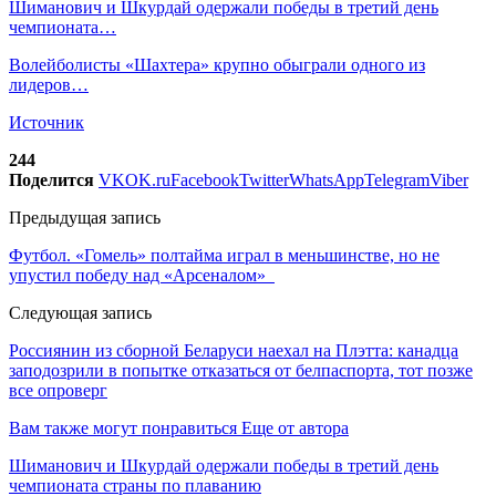
Шиманович и Шкурдай одержали победы в третий день
чемпионата…
Волейболисты «Шахтера» крупно обыграли одного из
лидеров…
Источник
244
Поделится
VK
OK.ru
Facebook
Twitter
WhatsApp
Telegram
Viber
Предыдущая запись
Футбол. «Гомель» полтайма играл в меньшинстве, но не
упустил победу над «Арсеналом»
Следующая запись
Россиянин из сборной Беларуси наехал на Плэтта: канадца
заподозрили в попытке отказаться от белпаспорта, тот позже
все опроверг
Вам также могут понравиться
Еще от автора
Шиманович и Шкурдай одержали победы в третий день
чемпионата страны по плаванию