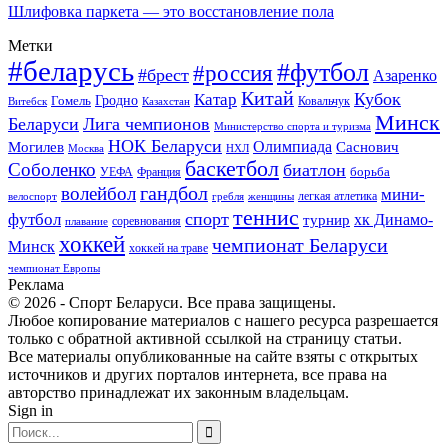
Шлифовка паркета — это восстановление пола
Метки
#беларусь
#футбол
#россия
#брест
Азаренко
Китай
Кубок
Катар
Гомель
Гродно
Казахстан
Ковальчук
Витебск
Минск
Беларуси
Лига чемпионов
Министерство спорта и туризма
НОК Беларуси
Олимпиада
Могилев
Саснович
Москва
НХЛ
баскетбол
Соболенко
биатлон
борьба
УЕФА
Франция
гандбол
волейбол
мини-
легкая атлетика
гребля
женщины
велоспорт
теннис
спорт
футбол
хк Динамо-
турнир
соревнования
плавание
хоккей
чемпионат Беларуси
Минск
хоккей на траве
чемпионат Европы
Реклама
© 2026 - Спорт Беларуси. Все права защищены.
Любое копирование материалов с нашего ресурса разрешается
только с обратной активной ссылкой на страницу статьи.
Все материалы опубликованные на сайте взяты с открытых
источников и других порталов интернета, все права на
авторство принадлежат их законным владельцам.
Sign in