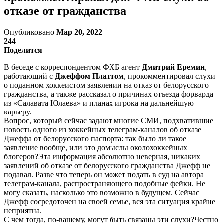
отказе от гражданства
Опубликовано
Мар 20, 2022
244
Поделится
В беседе с корреспондентом ФХБ агент
Дмитрий Еремин
,
работающий с
Джеффом Платтом
, прокомментировал слухи
о поданном хоккеистом заявлении на отказ от белорусского
гражданства, а также рассказал о причинах отъезда форварда
из «Салавата Юлаева» и планах игрока на дальнейшую
карьеру.
Вопрос, который сейчас задают многие СМИ, подхватившие
новость одного из хоккейных телеграм-каналов об отказе
Джеффа от белорусского паспорта: так было ли такое
заявление вообще, или это домыслы околохоккейных
блогеров?Эта информация абсолютно неверная, никаких
заявлений об отказе от белорусского гражданства Джефф не
подавал. Разве что теперь он может подать в суд на автора
телеграм-канала, распространяющего подобные фейки. Не
могу сказать, насколько это возможно в будущем. Сейчас
Джефф сосредоточен на своей семье, вся эта ситуация крайне
неприятна.
С чем тогда, по-вашему, могут быть связаны эти слухи?Честно