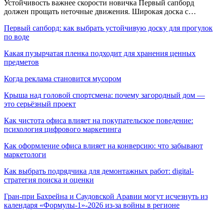
Устойчивость важнее скорости новичка Первый сапборд
должен прощать неточные движения. Широкая доска с…
Первый сапборд: как выбрать устойчивую доску для прогулок
по воде
Какая пузырчатая пленка подходит для хранения ценных
предметов
Когда реклама становится мусором
Крыша над головой спортсмена: почему загородный дом —
это серьёзный проект
Как чистота офиса влияет на покупательское поведение:
психология цифрового маркетинга
Как оформление офиса влияет на конверсию: что забывают
маркетологи
Как выбрать подрядчика для демонтажных работ: digital-
стратегия поиска и оценки
Гран-при Бахрейна и Саудовской Аравии могут исчезнуть из
календаря «Формулы-1»-2026 из-за войны в регионе