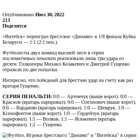
Опубликовано
Июл 30, 2022
213
Поделится
«Витебск» переиграл брестское «Динамо» в 1/8 финала Кубка
Беларуси — 1:1 (2:1 пен.).
Футболисты двух команд высшей лиги в серии
послематчевых пенальти реализовали лишь три удара из
десяти. Голкиперы Михаил Козакевич и Дмитрий Гущенко
отразили по две попытки.
Интересно, что победный для брестчан удар на счету как раз
вратаря Гущенко.
СЕРИЯ ПЕНАЛЬТИ:
0:0 — Артемчук (выше ворот). 0:0 —
Краснов (вратарь парировал). 0:0 — Олехнович (выше ворот).
0:0 — Варданян (вратарь парировал). 1:0 — Шемрук. 1:0 —
Ксенофонтов (выше ворот). 1:0 — Гордейчук (вратарь
парировал). 1:1 — Волков. 1:1 — Ясюкевич (вратарь
парировал). 1:2 — Гущенко.