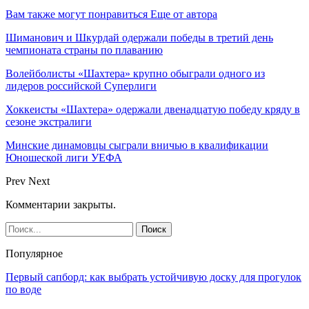
Вам также могут понравиться
Еще от автора
Шиманович и Шкурдай одержали победы в третий день
чемпионата страны по плаванию
Волейболисты «Шахтера» крупно обыграли одного из
лидеров российской Суперлиги
Хоккеисты «Шахтера» одержали двенадцатую победу кряду в
сезоне экстралиги
Минские динамовцы сыграли вничью в квалификации
Юношеской лиги УЕФА
Prev
Next
Комментарии закрыты.
Популярное
Первый сапборд: как выбрать устойчивую доску для прогулок
по воде