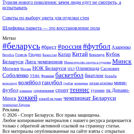
Туризм нового поколения: зачем люди едут не смотреть, а
испытывать
Советы по выбору цвета для отделки стен
Шлифовка паркета — это восстановление пола
Метки
#беларусь
#футбол
#россия
#брест
Азаренко
Китай
Кубок
Катар
Гомель
Гродно
Казахстан
Ковальчук
Витебск
Минск
Беларуси
Лига чемпионов
Министерство спорта и туризма
НОК Беларуси
Олимпиада
Могилев
Саснович
Москва
НХЛ
баскетбол
Соболенко
биатлон
борьба
УЕФА
Франция
гандбол
волейбол
мини-
легкая атлетика
гребля
женщины
велоспорт
теннис
спорт
футбол
хк Динамо-
турнир
соревнования
плавание
хоккей
чемпионат Беларуси
Минск
хоккей на траве
чемпионат Европы
Реклама
© 2026 - Спорт Беларуси. Все права защищены.
Любое копирование материалов с нашего ресурса разрешается
только с обратной активной ссылкой на страницу статьи.
Все материалы опубликованные на сайте взяты с открытых