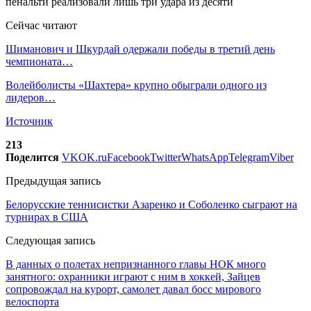
Сейчас читают
Шиманович и Шкурдай одержали победы в третий день
чемпионата…
Волейболисты «Шахтера» крупно обыграли одного из
лидеров…
Источник
213
Поделится
VK
OK.ru
Facebook
Twitter
WhatsApp
Telegram
Viber
Предыдущая запись
Белорусские теннисистки Азаренко и Соболенко сыграют на
турнирах в США
Следующая запись
В данных о полетах непризнанного главы НОК много
занятного: охранники играют с ним в хоккей, Зайцев
сопровождал на курорт, самолет давал босс мирового
велоспорта