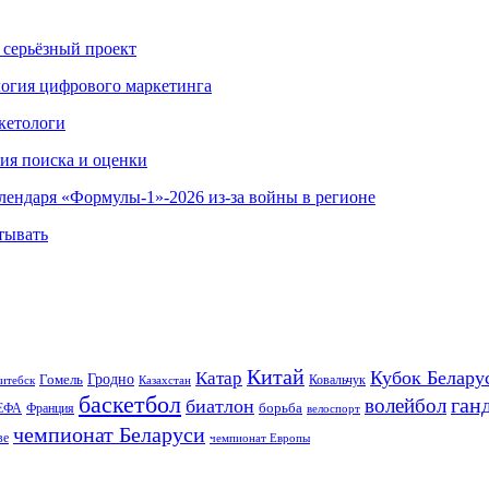
 серьёзный проект
ология цифрового маркетинга
кетологи
гия поиска и оценки
алендаря «Формулы-1»-2026 из-за войны в регионе
тывать
Китай
Кубок Белару
Катар
Гомель
Гродно
Казахстан
Ковальчук
итебск
баскетбол
ган
волейбол
биатлон
борьба
ЕФА
Франция
велоспорт
чемпионат Беларуси
ве
чемпионат Европы