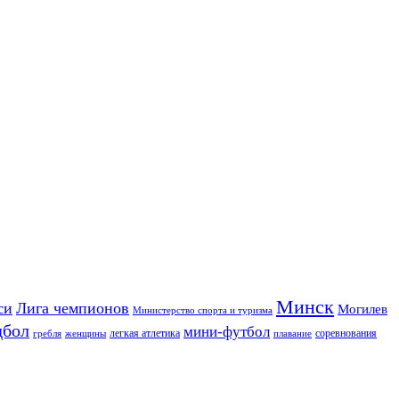
Минск
си
Лига чемпионов
Могилев
Министерство спорта и туризма
дбол
мини-футбол
легкая атлетика
соревнования
гребля
женщины
плавание