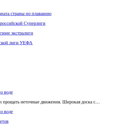
ната страны по плаванию
 российской Суперлиги
езоне экстралиги
ской лиги УЕФА
по воде
ен прощать неточные движения. Широкая доска с…
по воде
етов