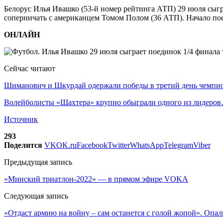
Белорус Илья Ивашко (53-й номер рейтинга АТП) 29 июля сыгр
соперничать с американцем Томом Полом (36 АТП). Начало пое
ОНЛАЙН
Сейчас читают
Шиманович и Шкурдай одержали победы в третий день чемп
Волейболисты «Шахтера» крупно обыграли одного из лидеро
Источник
293
Поделится
VK
OK.ru
Facebook
Twitter
WhatsApp
Telegram
Viber
Предыдущая запись
«Минский триатлон-2022» — в прямом эфире VOKA
Следующая запись
«Отдаст армию на войну – сам останется с голой жопой». Опа