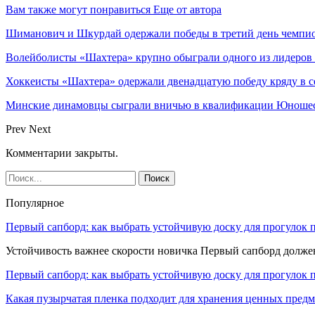
Вам также могут понравиться
Еще от автора
Шиманович и Шкурдай одержали победы в третий день чемпио
Волейболисты «Шахтера» крупно обыграли одного из лидеров
Хоккеисты «Шахтера» одержали двенадцатую победу кряду в с
Минские динамовцы сыграли вничью в квалификации Юноше
Prev
Next
Комментарии закрыты.
Популярное
Первый сапборд: как выбрать устойчивую доску для прогулок 
Устойчивость важнее скорости новичка Первый сапборд долж
Первый сапборд: как выбрать устойчивую доску для прогулок 
Какая пузырчатая пленка подходит для хранения ценных предм