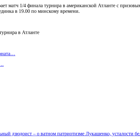
ает матч 1/4 финала турнира в американской Атланте с призовы
динка в 19.00 по минскому времени.
ионата…
в…
льный дзюдоист – о ватном патриотизме Лукашенко, усталости б