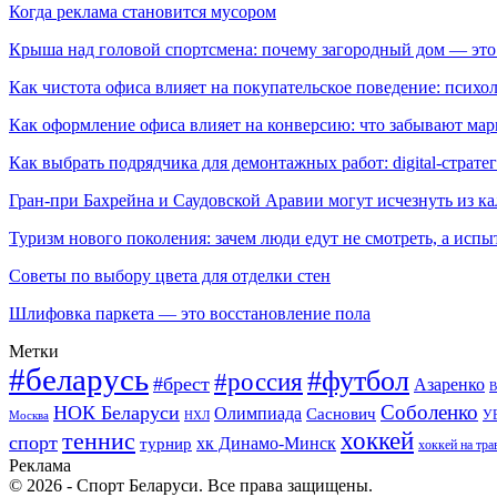
Когда реклама становится мусором
Крыша над головой спортсмена: почему загородный дом — это
Как чистота офиса влияет на покупательское поведение: псих
Как оформление офиса влияет на конверсию: что забывают мар
Как выбрать подрядчика для демонтажных работ: digital-страте
Гран-при Бахрейна и Саудовской Аравии могут исчезнуть из к
Туризм нового поколения: зачем люди едут не смотреть, а испы
Советы по выбору цвета для отделки стен
Шлифовка паркета — это восстановление пола
Метки
#беларусь
#футбол
#россия
#брест
Азаренко
В
Соболенко
НОК Беларуси
Олимпиада
Саснович
У
Москва
НХЛ
хоккей
теннис
спорт
хк Динамо-Минск
турнир
хоккей на тра
Реклама
© 2026 - Спорт Беларуси. Все права защищены.