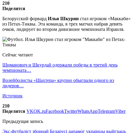
210
Поделится
Белорусский форвард
Илья Шкурин
стал игроком «Маккаби»
из Петах-Тиквы. Эта команда, в трех матчах набрав девять
очков, лидирует во втором дивизионе чемпионата Израиля.
Сейчас читают
Шиманович и Шкурдай одержали победы в третий день
чемпионата…
Волейболисты «Шахтера» крупно обыграли одного из
лидеров…
Источник
210
Поделится
VK
OK.ru
Facebook
Twitter
WhatsApp
Telegram
Viber
Предыдущая запись
Экс-футбаліст зборнай Беларусі дапамог украінцы выйграць