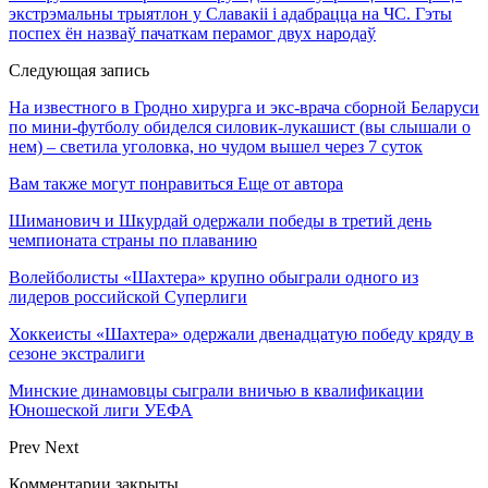
экстрэмальны трыятлон у Славакіі і адабрацца на ЧС. Гэты
поспех ён назваў пачаткам перамог двух народаў
Следующая запись
На известного в Гродно хирурга и экс-врача сборной Беларуси
по мини-футболу обиделся силовик-лукашист (вы слышали о
нем) – светила уголовка, но чудом вышел через 7 суток
Вам также могут понравиться
Еще от автора
Шиманович и Шкурдай одержали победы в третий день
чемпионата страны по плаванию
Волейболисты «Шахтера» крупно обыграли одного из
лидеров российской Суперлиги
Хоккеисты «Шахтера» одержали двенадцатую победу кряду в
сезоне экстралиги
Минские динамовцы сыграли вничью в квалификации
Юношеской лиги УЕФА
Prev
Next
Комментарии закрыты.