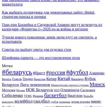
маркетологи
Как выбрать подрядчика для демонтажных работ: digital-
стратегия поиска и оценки
Гран-при Бахрейна и Саудовской Аравии могут исчезнуть из
календаря «Формулы-1»-2026 из-за войны в регионе
Туризм нового поколения: зачем люди едут не смотреть, а
испытывать
Советы по выбору цвета для отделки стен
Шлифовка паркета — это восстановление пола
Метки
#беларусь
#футбол
#россия
#брест
Азаренко
Китай
Кубок
Катар
Гомель
Гродно
Казахстан
Ковальчук
Витебск
Минск
Беларуси
Лига чемпионов
Министерство спорта и туризма
НОК Беларуси
Олимпиада
Могилев
Саснович
Москва
НХЛ
баскетбол
Соболенко
биатлон
борьба
УЕФА
Франция
гандбол
волейбол
мини-
легкая атлетика
гребля
женщины
велоспорт
теннис