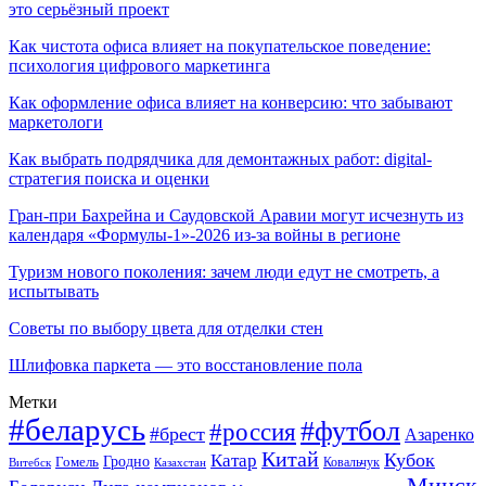
это серьёзный проект
Как чистота офиса влияет на покупательское поведение:
психология цифрового маркетинга
Как оформление офиса влияет на конверсию: что забывают
маркетологи
Как выбрать подрядчика для демонтажных работ: digital-
стратегия поиска и оценки
Гран-при Бахрейна и Саудовской Аравии могут исчезнуть из
календаря «Формулы-1»-2026 из-за войны в регионе
Туризм нового поколения: зачем люди едут не смотреть, а
испытывать
Советы по выбору цвета для отделки стен
Шлифовка паркета — это восстановление пола
Метки
#беларусь
#футбол
#россия
#брест
Азаренко
Китай
Кубок
Катар
Гомель
Гродно
Казахстан
Ковальчук
Витебск
Минск