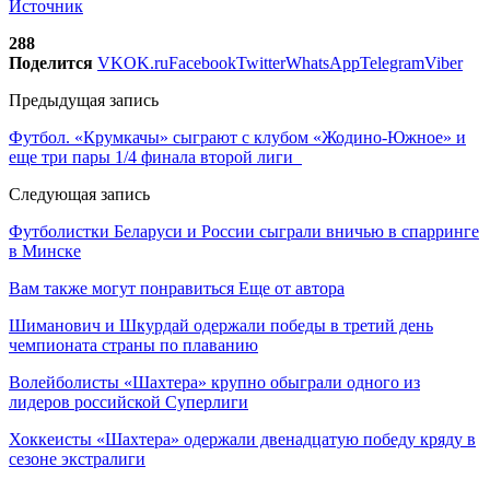
Источник
288
Поделится
VK
OK.ru
Facebook
Twitter
WhatsApp
Telegram
Viber
Предыдущая запись
Футбол. «Крумкачы» сыграют с клубом «Жодино-Южное» и
еще три пары 1/4 финала второй лиги
Следующая запись
Футболистки Беларуси и России сыграли вничью в спарринге
в Минске
Вам также могут понравиться
Еще от автора
Шиманович и Шкурдай одержали победы в третий день
чемпионата страны по плаванию
Волейболисты «Шахтера» крупно обыграли одного из
лидеров российской Суперлиги
Хоккеисты «Шахтера» одержали двенадцатую победу кряду в
сезоне экстралиги