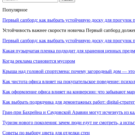
Популярное
Первый сапборд: как выбрать устойчивую доску для прогулок 
Устойчивость важнее скорости новичка Первый сапборд долж
Первый сапборд: как выбрать устойчивую доску для прогулок 
Какая пузырчатая пленка подходит для хранения ценных предм
Когда реклама становится мусором
Крыша над головой спортсмена: почему загородный дом — это
Как чистота офиса влияет на покупательское поведение: псих
Как оформление офиса влияет на конверсию: что забывают мар
Как выбрать подрядчика для демонтажных работ: digital-страте
Гран-при Бахрейна и Саудовской Аравии могут исчезнуть из к
Туризм нового поколения: зачем люди едут не смотреть, а испы
Советы по выбору цвета для отделки стен