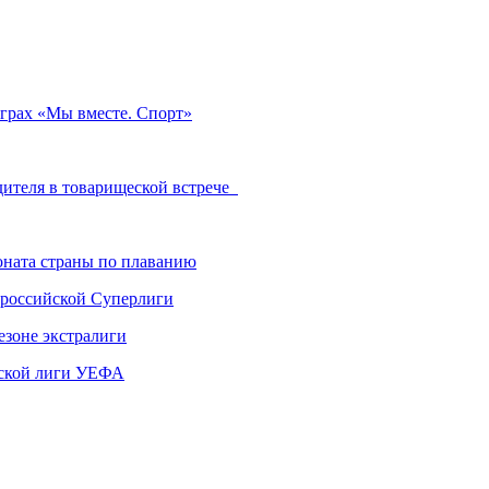
играх «Мы вместе. Спорт»
дителя в товарищеской встрече
ната страны по плаванию
 российской Суперлиги
езоне экстралиги
ской лиги УЕФА