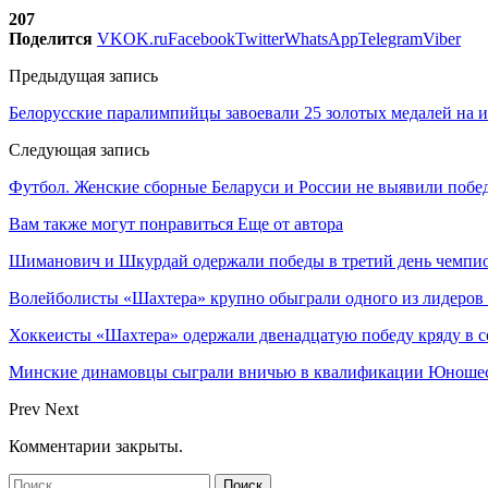
207
Поделится
VK
OK.ru
Facebook
Twitter
WhatsApp
Telegram
Viber
Предыдущая запись
Белорусские паралимпийцы завоевали 25 золотых медалей на 
Следующая запись
Футбол. Женские сборные Беларуси и России не выявили побе
Вам также могут понравиться
Еще от автора
Шиманович и Шкурдай одержали победы в третий день чемпио
Волейболисты «Шахтера» крупно обыграли одного из лидеров
Хоккеисты «Шахтера» одержали двенадцатую победу кряду в с
Минские динамовцы сыграли вничью в квалификации Юноше
Prev
Next
Комментарии закрыты.