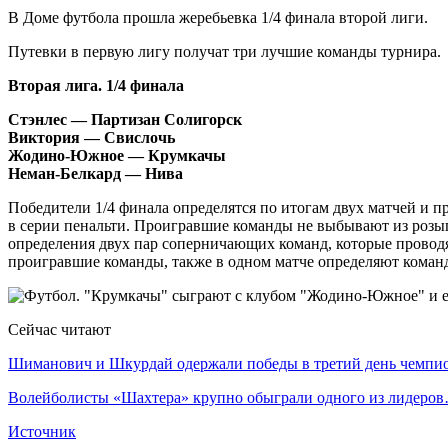
В Доме футбола прошла жеребьевка 1/4 финала второй лиги.
Путевки в первую лигу получат три лучшие команды турнира.
Вторая лига. 1/4 финала
Стэнлес — Партизан Солигорск
Виктория — Свислочь
Жодино-Южное — Крумкачы
Неман-Белкард — Нива
Победители 1/4 финала определятся по итогам двух матчей и п
в серии пенальти. Проигравшие команды не выбывают из розыг
определения двух пар соперничающих команд, которые проводят 
проигравшие команды, также в одном матче определяют команды
Сейчас читают
Шиманович и Шкурдай одержали победы в третий день чемп
Волейболисты «Шахтера» крупно обыграли одного из лидеро
Источник