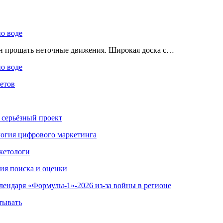
по воде
ен прощать неточные движения. Широкая доска с…
по воде
етов
 серьёзный проект
ология цифрового маркетинга
кетологи
гия поиска и оценки
алендаря «Формулы-1»-2026 из-за войны в регионе
тывать