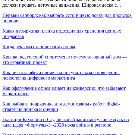
должен прощать неточные движения. Широкая доска с…
Первый сапборд: как выбрать устойчивую доску для прогулок
по воде
Какая пузырчатая пленка подходит для хранения ценных
предметов
Когда реклама становится мусором
Крыша над головой спортсмена: почему загородный дом —
это серьёзный проект
Как чистота офиса влияет на покупательское поведение:
психология цифрового маркетинга
Как оформление офиса влияет на конверсию: что забывают
маркетологи
Как выбрать подрядчика для демонтажных работ: digital-
стратегия поиска и оценки
Гран-при Бахрейна и Саудовской Аравии могут исчезнуть из
календаря «Формулы-1»-2026 из-за войны в регионе