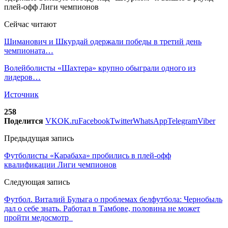
Сейчас читают
Шиманович и Шкурдай одержали победы в третий день
чемпионата…
Волейболисты «Шахтера» крупно обыграли одного из
лидеров…
Источник
258
Поделится
VK
OK.ru
Facebook
Twitter
WhatsApp
Telegram
Viber
Предыдущая запись
Футболисты «Карабаха» пробились в плей-офф
квалификации Лиги чемпионов
Следующая запись
Футбол. Виталий Булыга о проблемах белфутбола: Чернобыль
дал о себе знать. Работал в Тамбове, половина не может
пройти медосмотр