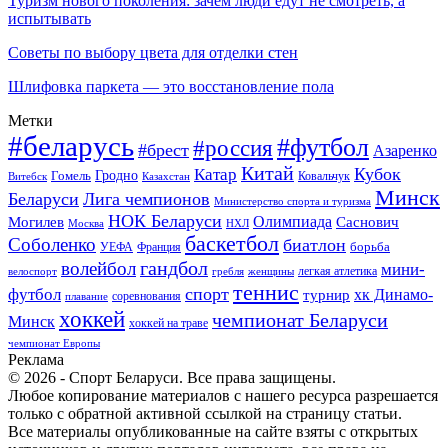
Туризм нового поколения: зачем люди едут не смотреть, а
испытывать
Советы по выбору цвета для отделки стен
Шлифовка паркета — это восстановление пола
Метки
#беларусь
#футбол
#россия
#брест
Азаренко
Китай
Кубок
Катар
Гомель
Гродно
Казахстан
Ковальчук
Витебск
Минск
Беларуси
Лига чемпионов
Министерство спорта и туризма
НОК Беларуси
Олимпиада
Могилев
Саснович
Москва
НХЛ
баскетбол
Соболенко
биатлон
борьба
УЕФА
Франция
гандбол
волейбол
мини-
легкая атлетика
гребля
женщины
велоспорт
теннис
спорт
футбол
хк Динамо-
турнир
соревнования
плавание
хоккей
чемпионат Беларуси
Минск
хоккей на траве
чемпионат Европы
Реклама
© 2026 - Спорт Беларуси. Все права защищены.
Любое копирование материалов с нашего ресурса разрешается
только с обратной активной ссылкой на страницу статьи.
Все материалы опубликованные на сайте взяты с открытых