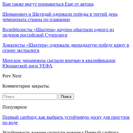
Вам также могут понравиться
Еще от автора
Шиманович и Шкурдай одержали победы в третий день
чемпионата страны по плаванию
Волейболисты «Шахтера» крупно обыграли одного из
лидеров российской Суперлиги
Хоккеисты «Шахтера» одержали двенадцатую победу кряду в
сезоне экстралиги
Минские динамовцы сыграли вничью в квалификации
Юношеской лиги УЕФА
Prev
Next
Комментарии закрыты.
Популярное
Первый сапборд: как выбрать устойчивую доску для прогулок
по воде
Устойчивость важнее скорости новичка Первый сапборд