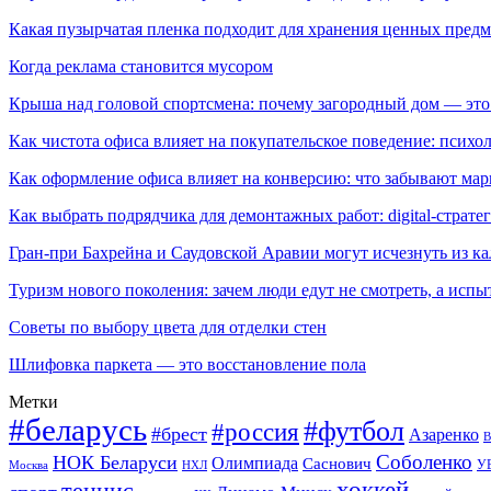
Какая пузырчатая пленка подходит для хранения ценных предм
Когда реклама становится мусором
Крыша над головой спортсмена: почему загородный дом — это
Как чистота офиса влияет на покупательское поведение: псих
Как оформление офиса влияет на конверсию: что забывают мар
Как выбрать подрядчика для демонтажных работ: digital-страте
Гран-при Бахрейна и Саудовской Аравии могут исчезнуть из к
Туризм нового поколения: зачем люди едут не смотреть, а испы
Советы по выбору цвета для отделки стен
Шлифовка паркета — это восстановление пола
Метки
#беларусь
#футбол
#россия
#брест
Азаренко
В
Соболенко
НОК Беларуси
Олимпиада
Саснович
У
Москва
НХЛ
хоккей
теннис