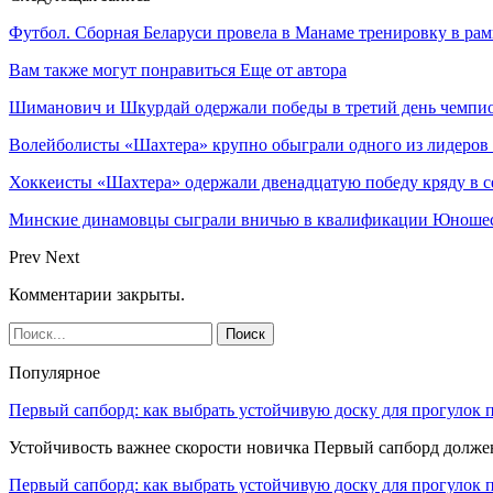
Футбол. Сборная Беларуси провела в Манаме тренировку в р
Вам также могут понравиться
Еще от автора
Шиманович и Шкурдай одержали победы в третий день чемпио
Волейболисты «Шахтера» крупно обыграли одного из лидеров
Хоккеисты «Шахтера» одержали двенадцатую победу кряду в с
Минские динамовцы сыграли вничью в квалификации Юноше
Prev
Next
Комментарии закрыты.
Популярное
Первый сапборд: как выбрать устойчивую доску для прогулок 
Устойчивость важнее скорости новичка Первый сапборд долж
Первый сапборд: как выбрать устойчивую доску для прогулок 