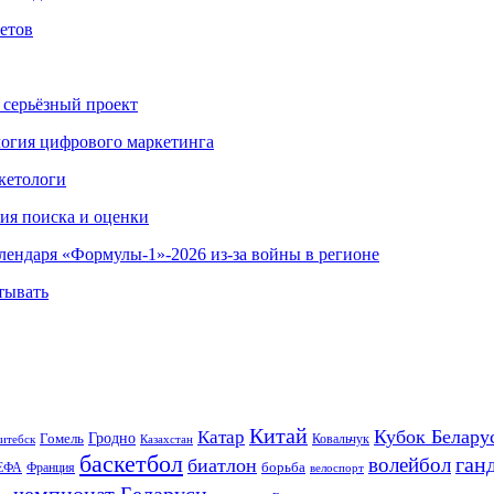
етов
 серьёзный проект
ология цифрового маркетинга
кетологи
гия поиска и оценки
алендаря «Формулы-1»-2026 из-за войны в регионе
тывать
Китай
Кубок Белару
Катар
Гомель
Гродно
Казахстан
Ковальчук
итебск
баскетбол
ган
волейбол
биатлон
борьба
ЕФА
Франция
велоспорт
чемпионат Беларуси