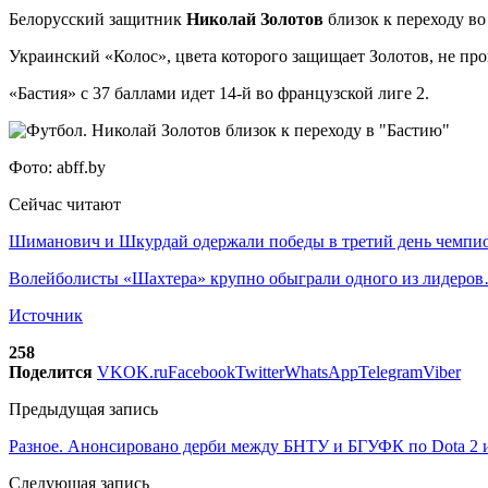
Белорусский защитник
Николай Золотов
близок к переходу во
Украинский «Колос», цвета которого защищает Золотов, не про
«Бастия» с 37 баллами идет 14-й во французской лиге 2.
Фото: аbff.by
Сейчас читают
Шиманович и Шкурдай одержали победы в третий день чемп
Волейболисты «Шахтера» крупно обыграли одного из лидеро
Источник
258
Поделится
VK
OK.ru
Facebook
Twitter
WhatsApp
Telegram
Viber
Предыдущая запись
Разное. Анонсировано дерби между БНТУ и БГУФК по Dota 2 и
Следующая запись