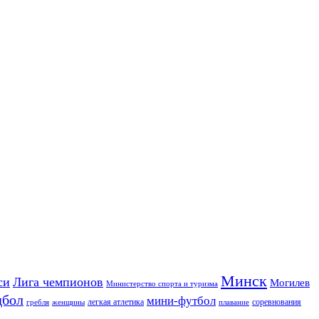
Минск
си
Лига чемпионов
Могилев
Министерство спорта и туризма
дбол
мини-футбол
легкая атлетика
соревнования
гребля
женщины
плавание