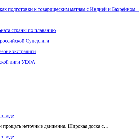
амках подготовки к товарищеским матчам с Индией и Бахрейном
ната страны по плаванию
 российской Суперлиги
езоне экстралиги
ской лиги УЕФА
по воде
ен прощать неточные движения. Широкая доска с…
по воде