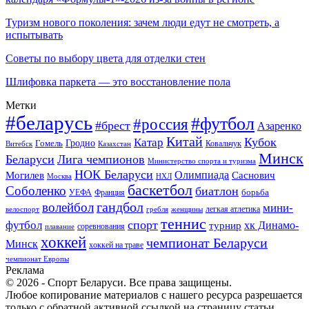
Туризм нового поколения: зачем люди едут не смотреть, а
испытывать
Советы по выбору цвета для отделки стен
Шлифовка паркета — это восстановление пола
Метки
#беларусь
#футбол
#россия
#брест
Азаренко
Китай
Кубок
Катар
Гомель
Гродно
Казахстан
Ковальчук
Витебск
Минск
Беларуси
Лига чемпионов
Министерство спорта и туризма
НОК Беларуси
Олимпиада
Могилев
Саснович
Москва
НХЛ
баскетбол
Соболенко
биатлон
борьба
УЕФА
Франция
гандбол
волейбол
мини-
легкая атлетика
гребля
женщины
велоспорт
теннис
спорт
футбол
хк Динамо-
турнир
соревнования
плавание
хоккей
чемпионат Беларуси
Минск
хоккей на траве
чемпионат Европы
Реклама
© 2026 - Спорт Беларуси. Все права защищены.
Любое копирование материалов с нашего ресурса разрешается
только с обратной активной ссылкой на страницу статьи.