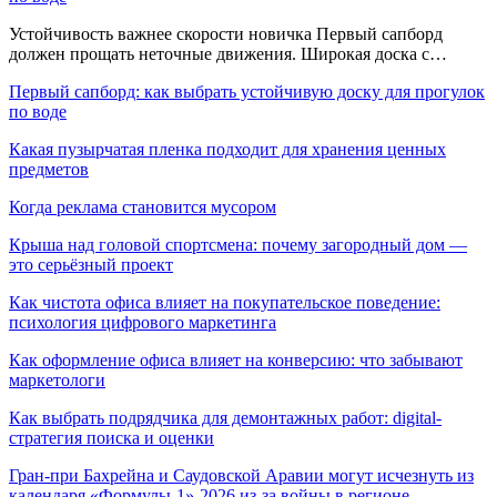
Устойчивость важнее скорости новичка Первый сапборд
должен прощать неточные движения. Широкая доска с…
Первый сапборд: как выбрать устойчивую доску для прогулок
по воде
Какая пузырчатая пленка подходит для хранения ценных
предметов
Когда реклама становится мусором
Крыша над головой спортсмена: почему загородный дом —
это серьёзный проект
Как чистота офиса влияет на покупательское поведение:
психология цифрового маркетинга
Как оформление офиса влияет на конверсию: что забывают
маркетологи
Как выбрать подрядчика для демонтажных работ: digital-
стратегия поиска и оценки
Гран-при Бахрейна и Саудовской Аравии могут исчезнуть из
календаря «Формулы-1»-2026 из-за войны в регионе