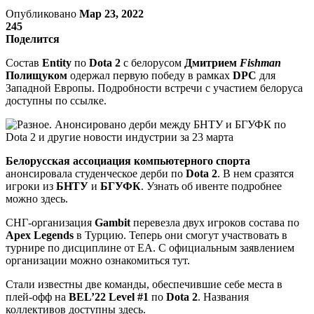
Опубликовано
Мар 23, 2022
245
Поделится
Состав
Entity
по
Dota 2
с белорусом
Дмитрием
Fishman
Полищуком
одержал первую победу в рамках
DPC
для
Западной Европы. Подробности встречи с участием белоруса
доступны по ссылке.
Белорусская ассоциация компьютерного спорта
анонсировала студенческое дерби по
Dota 2
. В нем сразятся
игроки из
БНТУ
и
БГУФК
. Узнать об ивенте подробнее
можно здесь.
СНГ-организация
Gambit
перевезла двух игроков состава по
Apex Legends
в Турцию. Теперь они смогут участвовать в
турнире по дисциплине от EA. С официальным заявлением
организации можно ознакомиться тут.
Стали известны две команды, обеспечившие себе места в
плей-офф на
BEL’22 Level #1
по
Dota 2
. Названия
коллективов доступны здесь.