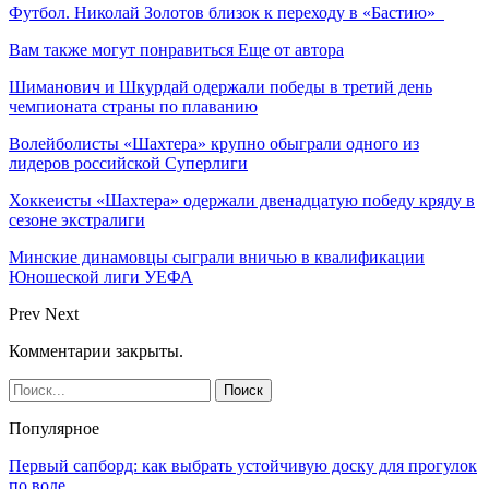
Футбол. Николай Золотов близок к переходу в «Бастию»
Вам также могут понравиться
Еще от автора
Шиманович и Шкурдай одержали победы в третий день
чемпионата страны по плаванию
Волейболисты «Шахтера» крупно обыграли одного из
лидеров российской Суперлиги
Хоккеисты «Шахтера» одержали двенадцатую победу кряду в
сезоне экстралиги
Минские динамовцы сыграли вничью в квалификации
Юношеской лиги УЕФА
Prev
Next
Комментарии закрыты.
Популярное
Первый сапборд: как выбрать устойчивую доску для прогулок
по воде