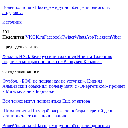
Волейболисты «Шахтера» крупно обыграли одного из
лидеров…
Источник
201
Поделится
VK
OK.ru
Facebook
Twitter
WhatsApp
Telegram
Viber
Предыдущая запись
Хоккей. НХЛ. Белорусский голкипер Никита Толопило
подписал контракт новичка с «Ванкувер Кэнакс»
Следующая запись
Футбол. «БФФ не пошла нам на уступки». Кирилл
Альшевский объяснил, почему матч с «Энергетиком» пройдет
в Минске, а не в Борисове
Вам также могут понравиться
Еще от автора
Шиманович и Шкурдай одержали победы в третий день
чемпионата страны по плаванию
Волейболисты «Шахтера» крупно обыграли одного из