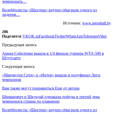
чемпионата…
Волейболисты «Шахтера» крупно обыграли одного из
лидеров…
Источник:
www.pressball.by
206
Поделится
VK
OK.ru
Facebook
Twitter
WhatsApp
Telegram
Viber
Предыдущая запись
Арина Соболенко вышла в 1/4 финала турнира WTA-500 в
Штутгарте
Следующая запись
«Манчестер Сити» и «Интер» вышли в полуфинал Лиги
чемпионов
Вам также могут понравиться
Еще от автора
Шиманович и Шкурдай одержали победы в третий день
чемпионата страны по плаванию
Волейболисты «Шахтера» крупно обыграли одного из