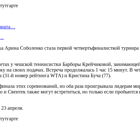
ионата…
в…
а Арина Соболенко стала первой четвертьфиналисткой турнира
 сетах у чешской теннисистки Барборы Крейчиковой, занимающей 
ку на своих подачах. Встреча продолжалась 1 час 15 минут. В ч
а (31-й номер рейтинга WTA) и Кристина Буча (77).
финала этих соревнований, но оба раза проигрывала лидерам ми
ко и Свентек также могут встретиться, но только если пробьютс
23 апреля.