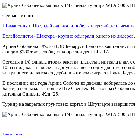
Сейчас читают
Шиманович и Шкурдай одержали победы в третий день чемп
Волейболисты «Шахтера» крупно обыграли одного из лидеро
Арина Соболенко. Фото НОК Беларуси Белорусская теннисистк
фондом $780 тыс., сообщает корреспондент БЕЛТА.
Сегодня в 1/8 финала вторая ракетка планеты выиграла в двух
10 раз подавала навылет и допустила всего одну двойную ошиб
завтрашнего испанского дерби, в котором сыграют Паула Бадос
В последние два года Арина Соболенко дважды добиралась до 
Барти, а год назад — польке Иге Свентек. На этот раз Соболен
китаянка Синвэнь Жен (25).
Турнир на закрытых грунтовых кортах в Штутгарте завершится 
Германия