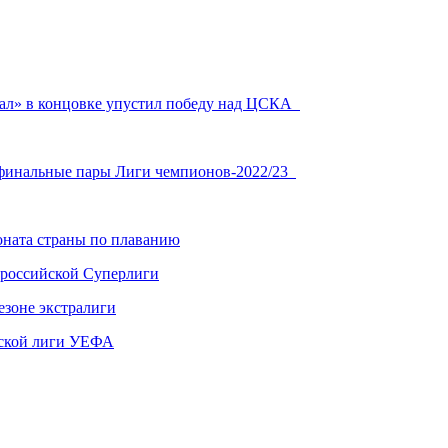
рал» в концовке упустил победу над ЦСКА
уфинальные пары Лиги чемпионов-2022/23
ната страны по плаванию
 российской Суперлиги
езоне экстралиги
ской лиги УЕФА