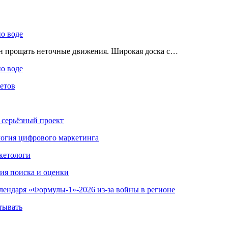
по воде
ен прощать неточные движения. Широкая доска с…
по воде
етов
 серьёзный проект
ология цифрового маркетинга
кетологи
гия поиска и оценки
алендаря «Формулы-1»-2026 из-за войны в регионе
тывать