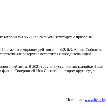
 категории WTA-500 в немецком Штутгарте с призовым
12-е место в мировом рейтинге, — 6:2, 6:3. Арина Соболенко
етвертьфинале белоруска встретится с победительницей
рового рейтинга. В 2021 году она уступила австралийке Эшли
я в финал. Соперницей Иги Свентек во втором круге будет
Источник:
www.belta.by