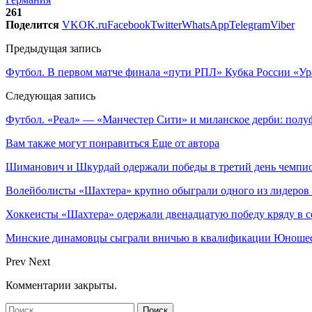
261
Поделится
VK
OK.ru
Facebook
Twitter
WhatsApp
Telegram
Viber
Предыдущая запись
Футбол. В первом матче финала «пути РПЛ» Кубка России «У
Следующая запись
Футбол. «Реал» — «Манчестер Сити» и миланское дерби: пол
Вам также могут понравиться
Еще от автора
Шиманович и Шкурдай одержали победы в третий день чемпио
Волейболисты «Шахтера» крупно обыграли одного из лидеров
Хоккеисты «Шахтера» одержали двенадцатую победу кряду в с
Минские динамовцы сыграли вничью в квалификации Юноше
Prev
Next
Комментарии закрыты.