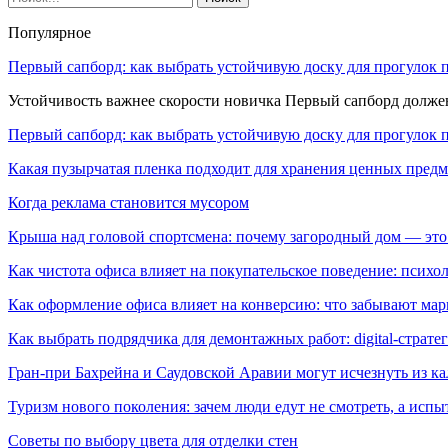
Популярное
Первый сапборд: как выбрать устойчивую доску для прогулок 
Устойчивость важнее скорости новичка Первый сапборд долж
Первый сапборд: как выбрать устойчивую доску для прогулок 
Какая пузырчатая пленка подходит для хранения ценных предм
Когда реклама становится мусором
Крыша над головой спортсмена: почему загородный дом — это
Как чистота офиса влияет на покупательское поведение: псих
Как оформление офиса влияет на конверсию: что забывают мар
Как выбрать подрядчика для демонтажных работ: digital-страте
Гран-при Бахрейна и Саудовской Аравии могут исчезнуть из к
Туризм нового поколения: зачем люди едут не смотреть, а испы
Советы по выбору цвета для отделки стен