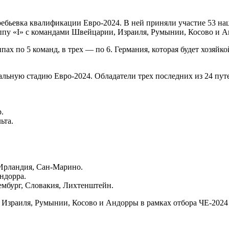
ребьевка квалификации Евро-2024. В ней приняли участие 53 н
ппу «I» с командами Швейцарии, Израиля, Румынии, Косово и 
ппах по 5 команд, в трех — по 6. Германия, которая будет хозя
льную стадию Евро-2024. Обладатели трех последних из 24 путе
.
ьта.
 Ирландия, Сан-Марино.
дорра.
ембург, Словакия, Лихтенштейн.