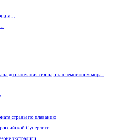
ионата…
в…
тапа до окончания сезона, стал чемпионом мира
»
ната страны по плаванию
 российской Суперлиги
езоне экстралиги