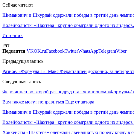
Сейчас читают
Шиманович и Шкурдай одержали победы в третий день чемп
Волейболисты «Шахтера» крупно обыграли одного из лидеро
Источник
257
Поделится
VK
OK.ru
Facebook
Twitter
WhatsApp
Telegram
Viber
Предыдущая запись
Разное. «Формула-1». Макс Ферастаппен досрочно, за четыре э
Следующая запись
Ферстаппен во второй раз подряд стал чемпионом «Формулы-1
Вам также могут понравиться
Еще от автора
Шиманович и Шкурдай одержали победы в третий день чемпио
Волейболисты «Шахтера» крупно обыграли одного из лидеров
Хоккеисты «Шахтера» одержали двенадцатую победу кряду в с