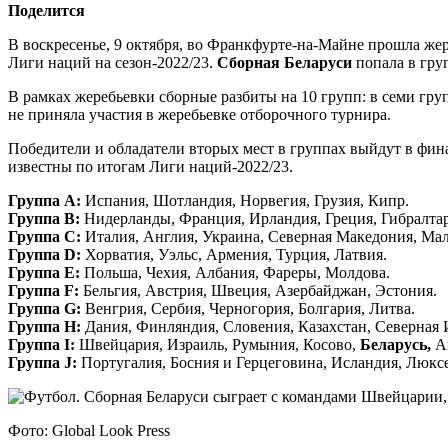
Поделится
В воскресенье, 9 октября, во Франкфурте-на-Майне прошла же
Лиги наций на сезон-2022/23.
Сборная Беларуси
попала в гру
В рамках жеребьевки сборные разбиты на 10 групп: в семи гру
не приняла участия в жеребьевке отборочного турнира.
Победители и обладатели вторых мест в группах выйдут в фина
известны по итогам Лиги наций-2022/23.
Группа A:
Испания, Шотландия, Норвегия, Грузия, Кипр.
Группа B:
Нидерланды, Франция, Ирландия, Греция, Гибралтар
Группа C:
Италия, Англия, Украина, Северная Македония, Мал
Группа D:
Хорватия, Уэльс, Армения, Турция, Латвия.
Группа E:
Польша, Чехия, Албания, Фареры, Молдова.
Группа F:
Бельгия, Австрия, Швеция, Азербайджан, Эстония.
Группа G:
Венгрия, Сербия, Черногория, Болгария, Литва.
Группа H:
Дания, Финляндия, Словения, Казахстан, Северная
Группа I:
Швейцария, Израиль, Румыния, Косово,
Беларусь,
Ан
Группа J:
Португалия, Босния и Герцеговина, Исландия, Люкс
Фото: Global Look Press