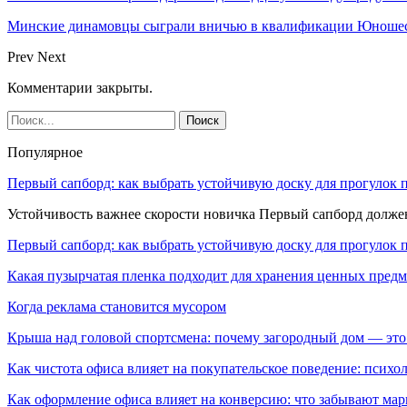
Минские динамовцы сыграли вничью в квалификации Юноше
Prev
Next
Комментарии закрыты.
Популярное
Первый сапборд: как выбрать устойчивую доску для прогулок 
Устойчивость важнее скорости новичка Первый сапборд долж
Первый сапборд: как выбрать устойчивую доску для прогулок 
Какая пузырчатая пленка подходит для хранения ценных предм
Когда реклама становится мусором
Крыша над головой спортсмена: почему загородный дом — это
Как чистота офиса влияет на покупательское поведение: псих
Как оформление офиса влияет на конверсию: что забывают мар