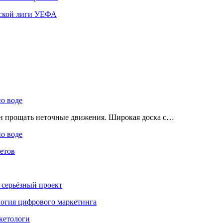
ской лиги УЕФА
по воде
ен прощать неточные движения. Широкая доска с…
по воде
етов
 серьёзный проект
ология цифрового маркетинга
кетологи