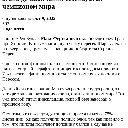
чемпионом мира
Опубликовано
Окт 9, 2022
207
Поделится
Пилот «Ред Булла»
Макс Ферстаппен
стал победителем Гран-
при Японии. Вторым финишную черту пересек Шарль Леклер
на «Феррари», третьим — напарник победителя Серхио
Перес.
Однако после финиша стало известно, что Леклер получил
пятисекундный штраф за инциндент в последнем повороте.
Из-за этого в финишном протоколе он поменялся местами с
Пересом.
Данный факт позволили Максу Ферастаппену досрочно, за
четыре этапа до окончания сезона, стать чемпионом мира! Это
уже второй титул нидерландца, первый был завоеван в
прошлом году.
Отметим, что из-за дождя гонщики проехали менее 75%
дистанции, однако получили полные очки, так как правило о
том, что пилоты получают половину баллов в случае не