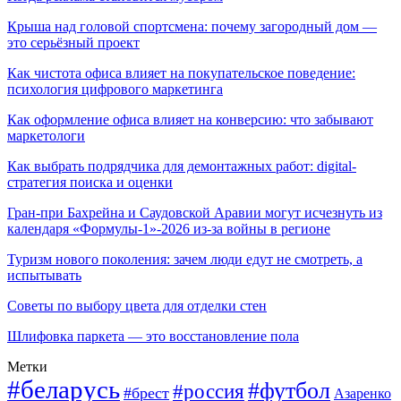
Крыша над головой спортсмена: почему загородный дом —
это серьёзный проект
Как чистота офиса влияет на покупательское поведение:
психология цифрового маркетинга
Как оформление офиса влияет на конверсию: что забывают
маркетологи
Как выбрать подрядчика для демонтажных работ: digital-
стратегия поиска и оценки
Гран-при Бахрейна и Саудовской Аравии могут исчезнуть из
календаря «Формулы-1»-2026 из-за войны в регионе
Туризм нового поколения: зачем люди едут не смотреть, а
испытывать
Советы по выбору цвета для отделки стен
Шлифовка паркета — это восстановление пола
Метки
#беларусь
#футбол
#россия
#брест
Азаренко