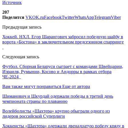
Источник
207
Поделится
VK
OK.ru
Facebook
Twitter
WhatsApp
Telegram
Viber
Предыдущая запись
Хоккей. НХЛ. Егор Шарангович забросил победную шайбу в
ворота «Бостона» в заключительном предсезонном спарринге
Следующая запись
Футбол. Сборная Беларуси сыграет с командами Швейцарии,
Израиля, Румынии, Косово и Андорры в рамках отбора
ЧЕ-2024
Вам также могут понравиться
Еще от автора
Шиманович и Шкурдай одержали победы в третий день
чемпионата страны по плаванию
Волейболисты «Шахтера» крупно обыграли одного из
лидеров российской Суперлиги
Хоккеисты «Шахтера» одержали двенадцатую победу кряду в