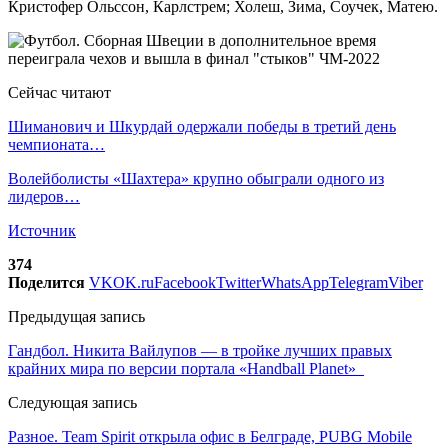
Кристофер Ольссон, Карлстрем; Холеш, Зима, Соучек, Матею.
Сейчас читают
Шиманович и Шкурдай одержали победы в третий день
чемпионата…
Волейболисты «Шахтера» крупно обыграли одного из
лидеров…
Источник
374
Поделится
VK
OK.ru
Facebook
Twitter
WhatsApp
Telegram
Viber
Предыдущая запись
Гандбол. Никита Вайлупов — в тройке лучших правых
крайних мира по версии портала «Handball Planet»
Следующая запись
Разное. Team Spirit открыла офис в Белграде, PUBG Mobile