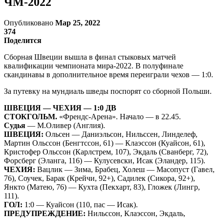
ЧМ-2022
Опубликовано
Мар 25, 2022
374
Поделится
Сборная Швеции вышла в финал стыковых матчей
квалификации чемпионата мира-2022. В полуфинале
скандинавы в дополнительное время переиграли чехов — 1:0.
За путевку на мундиаль шведы поспорят со сборной Польши.
ШВЕЦИЯ — ЧЕХИЯ — 1:0 ДВ
СТОКГОЛЬМ.
«Френдс-Арена». Начало — в 22.45.
Судья
— М.Оливер (Англия).
ШВЕЦИЯ:
Ольсен — Даниэльсон, Нильссен, Линделеф,
Мартин Ольссон (Бенгтссон, 61) — Клаэссон (Куайсон, 61),
Кристофер Ольссон (Карлстрем, 107), Экдаль (Сванберг, 72),
Форсберг (Эланга, 116) — Кулусевски, Исак (Эландер, 115).
ЧЕХИЯ:
Вацлик — Зима, Брабец, Холеш — Масопуст (Гавел,
76), Соучек, Барак (Крейчи, 92+), Садилек (Сикора, 92+),
Янкто (Матею, 76) — Кухта (Пекхарт, 83), Гложек (Лингр,
111).
ГОЛ:
1:0 — Куайсон (110, пас — Исак).
ПРЕДУПРЕЖДЕНИЕ:
Нильссон, Клаэссон, Экдаль,