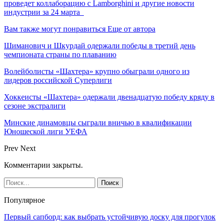
проведет коллаборацию с Lamborghini и другие новости
индустрии за 24 марта
Вам также могут понравиться
Еще от автора
Шиманович и Шкурдай одержали победы в третий день
чемпионата страны по плаванию
Волейболисты «Шахтера» крупно обыграли одного из
лидеров российской Суперлиги
Хоккеисты «Шахтера» одержали двенадцатую победу кряду в
сезоне экстралиги
Минские динамовцы сыграли вничью в квалификации
Юношеской лиги УЕФА
Prev
Next
Комментарии закрыты.
Популярное
Первый сапборд: как выбрать устойчивую доску для прогулок