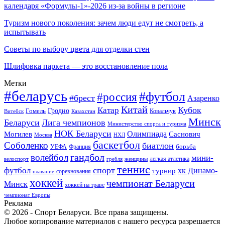
календаря «Формулы-1»-2026 из-за войны в регионе
Туризм нового поколения: зачем люди едут не смотреть, а
испытывать
Советы по выбору цвета для отделки стен
Шлифовка паркета — это восстановление пола
Метки
#беларусь
#футбол
#россия
#брест
Азаренко
Китай
Кубок
Катар
Гомель
Гродно
Казахстан
Ковальчук
Витебск
Минск
Беларуси
Лига чемпионов
Министерство спорта и туризма
НОК Беларуси
Олимпиада
Могилев
Саснович
Москва
НХЛ
баскетбол
Соболенко
биатлон
борьба
УЕФА
Франция
гандбол
волейбол
мини-
легкая атлетика
гребля
женщины
велоспорт
теннис
спорт
футбол
хк Динамо-
турнир
соревнования
плавание
хоккей
чемпионат Беларуси
Минск
хоккей на траве
чемпионат Европы
Реклама
© 2026 - Спорт Беларуси. Все права защищены.
Любое копирование материалов с нашего ресурса разрешается