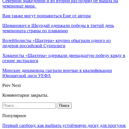
Северной Македонии и во второй раз подряд не вышла на
чемпионат мира
Вам также могут понравиться
Еще от автора
Шиманович и Шкурдай одержали победы в третий день
чемпионата страны по плаванию
Волейболисты «Шахтера» крупно обыграли одного из
лидеров российской Суперлиги
Хоккеисты «Шахтера» одержали двенадцатую победу кряду в
сезоне экстралиги
Минские динамовцы сыграли вничью в квалификации
Юношеской лиги УЕФА
Prev
Next
Комментарии закрыты.
Популярное
Первый сапборд: как выбрать устойчивую доску для прогулок