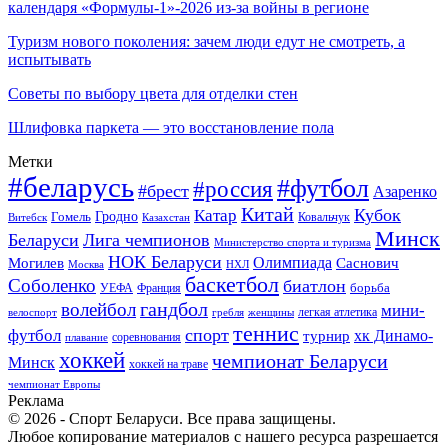
календаря «Формулы-1»-2026 из-за войны в регионе
Туризм нового поколения: зачем люди едут не смотреть, а
испытывать
Советы по выбору цвета для отделки стен
Шлифовка паркета — это восстановление пола
Метки
#беларусь
#футбол
#россия
#брест
Азаренко
Китай
Кубок
Катар
Гомель
Гродно
Казахстан
Ковальчук
Витебск
Минск
Беларуси
Лига чемпионов
Министерство спорта и туризма
НОК Беларуси
Олимпиада
Могилев
Саснович
Москва
НХЛ
баскетбол
Соболенко
биатлон
борьба
УЕФА
Франция
гандбол
волейбол
мини-
легкая атлетика
гребля
женщины
велоспорт
теннис
спорт
футбол
хк Динамо-
турнир
соревнования
плавание
хоккей
чемпионат Беларуси
Минск
хоккей на траве
чемпионат Европы
Реклама
© 2026 - Спорт Беларуси. Все права защищены.
Любое копирование материалов с нашего ресурса разрешается