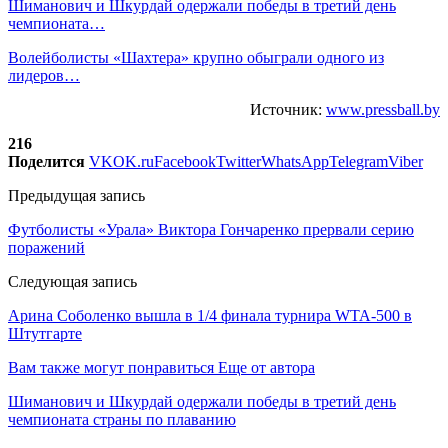
Шиманович и Шкурдай одержали победы в третий день
чемпионата…
Волейболисты «Шахтера» крупно обыграли одного из
лидеров…
Источник:
www.pressball.by
216
Поделится
VK
OK.ru
Facebook
Twitter
WhatsApp
Telegram
Viber
Предыдущая запись
Футболисты «Урала» Виктора Гончаренко прервали серию
поражений
Следующая запись
Арина Соболенко вышла в 1/4 финала турнира WTA-500 в
Штутгарте
Вам также могут понравиться
Еще от автора
Шиманович и Шкурдай одержали победы в третий день
чемпионата страны по плаванию