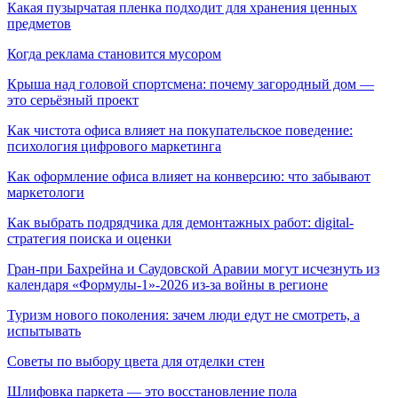
Какая пузырчатая пленка подходит для хранения ценных
предметов
Когда реклама становится мусором
Крыша над головой спортсмена: почему загородный дом —
это серьёзный проект
Как чистота офиса влияет на покупательское поведение:
психология цифрового маркетинга
Как оформление офиса влияет на конверсию: что забывают
маркетологи
Как выбрать подрядчика для демонтажных работ: digital-
стратегия поиска и оценки
Гран-при Бахрейна и Саудовской Аравии могут исчезнуть из
календаря «Формулы-1»-2026 из-за войны в регионе
Туризм нового поколения: зачем люди едут не смотреть, а
испытывать
Советы по выбору цвета для отделки стен
Шлифовка паркета — это восстановление пола