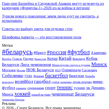
Гран-при Бахрейна и Саудовской Аравии могут исчезнуть из
календаря «Формулы-1»-2026 из-за войны в регионе
Туризм нового поколения: зачем люди едут не смотреть, а
испытывать
Советы по выбору цвета для отделки стен
Шлифовка паркета — это восстановление пола
Метки
#беларусь
#футбол
#россия
#брест
Азаренко
Китай
Кубок
Катар
Гомель
Гродно
Казахстан
Ковальчук
Витебск
Минск
Беларуси
Лига чемпионов
Министерство спорта и туризма
НОК Беларуси
Олимпиада
Могилев
Саснович
Москва
НХЛ
баскетбол
Соболенко
биатлон
борьба
УЕФА
Франция
гандбол
волейбол
мини-
легкая атлетика
гребля
женщины
велоспорт
теннис
спорт
футбол
хк Динамо-
турнир
соревнования
плавание
хоккей
чемпионат Беларуси
Минск
хоккей на траве
чемпионат Европы
Реклама
© 2026 - Спорт Беларуси. Все права защищены.