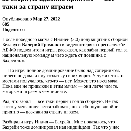
таки за страну играем
Опубликовано
Мар 27, 2022
685
Поделится
После победного матча с Индией (3:0) полузащитник сборной
Беларуси
Валерий Громыко
в видеоинтервью пресс-службе
АБФФ подвел итоги игры, рассказал, как забил первый гол за
национальную команду м чего ждеть от поединка с
Бахрейном.
— По игре: полное доминирование было над соперником,
ничего не давали ему создать у своих ворот. У чужих что-то
местами получалось, что-то — нет. Может, это из-за мяча.
Пока еще не привыкли к этим мячам — они легче чем те,
которыми играем в чемпионате.
Рад, что забил — все-таки первый гол за сборную. Не так
часто у меня получается забивать, но за сборную вдвойне
приятно — все-таки за страну играем.
Разбирали игру Индия — Бахрейн. Мне показалось, что
Бахрейн тоже доминировал над индийцами. Так что у нас