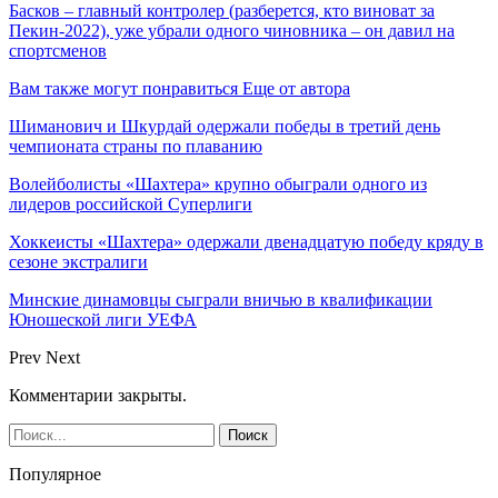
Басков – главный контролер (разберется, кто виноват за
Пекин-2022), уже убрали одного чиновника – он давил на
спортсменов
Вам также могут понравиться
Еще от автора
Шиманович и Шкурдай одержали победы в третий день
чемпионата страны по плаванию
Волейболисты «Шахтера» крупно обыграли одного из
лидеров российской Суперлиги
Хоккеисты «Шахтера» одержали двенадцатую победу кряду в
сезоне экстралиги
Минские динамовцы сыграли вничью в квалификации
Юношеской лиги УЕФА
Prev
Next
Комментарии закрыты.
Популярное