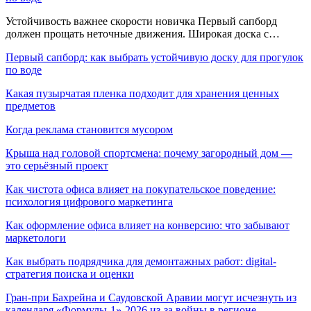
Устойчивость важнее скорости новичка Первый сапборд
должен прощать неточные движения. Широкая доска с…
Первый сапборд: как выбрать устойчивую доску для прогулок
по воде
Какая пузырчатая пленка подходит для хранения ценных
предметов
Когда реклама становится мусором
Крыша над головой спортсмена: почему загородный дом —
это серьёзный проект
Как чистота офиса влияет на покупательское поведение:
психология цифрового маркетинга
Как оформление офиса влияет на конверсию: что забывают
маркетологи
Как выбрать подрядчика для демонтажных работ: digital-
стратегия поиска и оценки
Гран-при Бахрейна и Саудовской Аравии могут исчезнуть из
календаря «Формулы-1»-2026 из-за войны в регионе