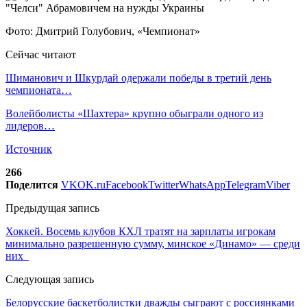
Фото: Дмитрий Голубович, «Чемпионат»
Сейчас читают
Шиманович и Шкурдай одержали победы в третий день
чемпионата…
Волейболисты «Шахтера» крупно обыграли одного из
лидеров…
Источник
266
Поделится
VK
OK.ru
Facebook
Twitter
WhatsApp
Telegram
Viber
Предыдущая запись
Хоккей. Восемь клубов КХЛ тратят на зарплаты игрокам
минимально разрешенную сумму, минское «Динамо» — среди
них
Следующая запись
Белорусские баскетболистки дважды сыграют с россиянками