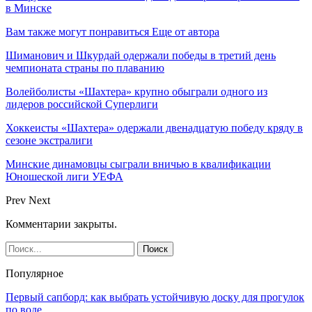
в Минске
Вам также могут понравиться
Еще от автора
Шиманович и Шкурдай одержали победы в третий день
чемпионата страны по плаванию
Волейболисты «Шахтера» крупно обыграли одного из
лидеров российской Суперлиги
Хоккеисты «Шахтера» одержали двенадцатую победу кряду в
сезоне экстралиги
Минские динамовцы сыграли вничью в квалификации
Юношеской лиги УЕФА
Prev
Next
Комментарии закрыты.
Популярное
Первый сапборд: как выбрать устойчивую доску для прогулок
по воде