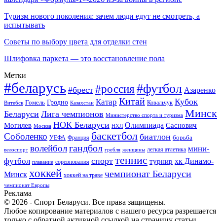
Туризм нового поколения: зачем люди едут не смотреть, а
испытывать
Советы по выбору цвета для отделки стен
Шлифовка паркета — это восстановление пола
Метки
#беларусь
#футбол
#россия
#брест
Азаренко
Китай
Кубок
Катар
Гомель
Гродно
Казахстан
Ковальчук
Витебск
Минск
Беларуси
Лига чемпионов
Министерство спорта и туризма
НОК Беларуси
Олимпиада
Могилев
Саснович
Москва
НХЛ
баскетбол
Соболенко
биатлон
борьба
УЕФА
Франция
гандбол
волейбол
мини-
легкая атлетика
гребля
женщины
велоспорт
теннис
спорт
футбол
хк Динамо-
турнир
соревнования
плавание
хоккей
чемпионат Беларуси
Минск
хоккей на траве
чемпионат Европы
Реклама
© 2026 - Спорт Беларуси. Все права защищены.
Любое копирование материалов с нашего ресурса разрешается
только с обратной активной ссылкой на страницу статьи.