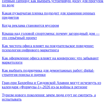
Первый сапборд: как выбрать устойчивую доску для прогулок
по воде
Какая пузырчатая пленка подходит для хранения ценных
предметов
Когда реклама становится мусором
Крыша над головой спортсмена: почему загородный дом —
это серьёзный проект
Как чистота офиса влияет на покупательское поведение:
психология цифрового маркетинга
Как оформление офиса влияет на конверсию: что забывают
маркетологи
Как выбрать подрядчика для демонтажных работ: digital-
стратегия поиска и оценки
Гран-при Бахрейна и Саудовской Аравии могут исчезнуть из
календаря «Формулы-1»-2026 из-за войны в регионе
Туризм нового поколения: зачем люди едут не смотреть, а
испытывать