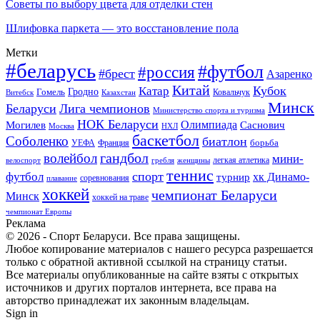
Советы по выбору цвета для отделки стен
Шлифовка паркета — это восстановление пола
Метки
#беларусь
#футбол
#россия
#брест
Азаренко
Китай
Кубок
Катар
Гомель
Гродно
Казахстан
Ковальчук
Витебск
Минск
Беларуси
Лига чемпионов
Министерство спорта и туризма
НОК Беларуси
Олимпиада
Могилев
Саснович
Москва
НХЛ
баскетбол
Соболенко
биатлон
борьба
УЕФА
Франция
гандбол
волейбол
мини-
легкая атлетика
гребля
женщины
велоспорт
теннис
спорт
футбол
хк Динамо-
турнир
соревнования
плавание
хоккей
чемпионат Беларуси
Минск
хоккей на траве
чемпионат Европы
Реклама
© 2026 - Спорт Беларуси. Все права защищены.
Любое копирование материалов с нашего ресурса разрешается
только с обратной активной ссылкой на страницу статьи.
Все материалы опубликованные на сайте взяты с открытых
источников и других порталов интернета, все права на
авторство принадлежат их законным владельцам.
Sign in