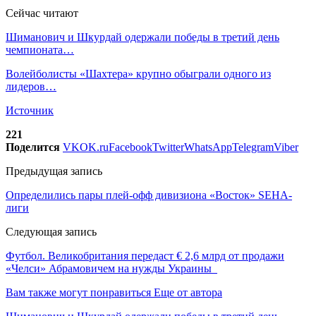
Сейчас читают
Шиманович и Шкурдай одержали победы в третий день
чемпионата…
Волейболисты «Шахтера» крупно обыграли одного из
лидеров…
Источник
221
Поделится
VK
OK.ru
Facebook
Twitter
WhatsApp
Telegram
Viber
Предыдущая запись
Определились пары плей-офф дивизиона «Восток» SEHA-
лиги
Следующая запись
Футбол. Великобритания передаст € 2,6 млрд от продажи
«Челси» Абрамовичем на нужды Украины
Вам также могут понравиться
Еще от автора