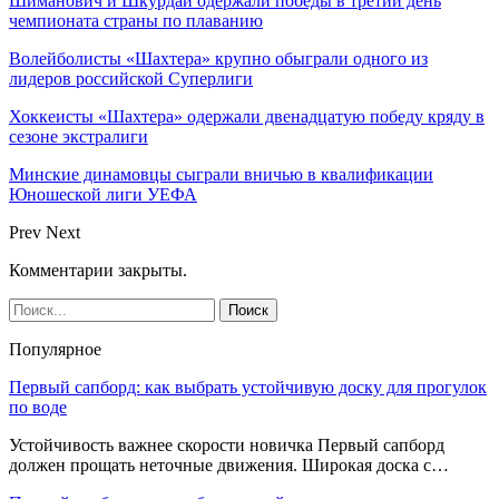
Шиманович и Шкурдай одержали победы в третий день
чемпионата страны по плаванию
Волейболисты «Шахтера» крупно обыграли одного из
лидеров российской Суперлиги
Хоккеисты «Шахтера» одержали двенадцатую победу кряду в
сезоне экстралиги
Минские динамовцы сыграли вничью в квалификации
Юношеской лиги УЕФА
Prev
Next
Комментарии закрыты.
Популярное
Первый сапборд: как выбрать устойчивую доску для прогулок
по воде
Устойчивость важнее скорости новичка Первый сапборд
должен прощать неточные движения. Широкая доска с…