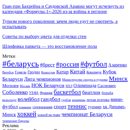
Гран-при Бахрейна и Саудовской Аравии могут исчезнуть из
календаря «Формулы-1»-2026 из-за войны в регионе
Туризм нового поколения: зачем люди едут не смотреть, а
испытывать
Советы по выбору цвета для отделки стен
Шлифовка паркета — это восстановление пола
Метки
#беларусь
#футбол
#россия
#брест
Азаренко
Китай
Кубок
Катар
Гомель
Гродно
Казахстан
Ковальчук
Витебск
Минск
Беларуси
Лига чемпионов
Министерство спорта и туризма
НОК Беларуси
Олимпиада
Могилев
Саснович
Москва
НХЛ
баскетбол
Соболенко
биатлон
борьба
УЕФА
Франция
гандбол
волейбол
мини-
легкая атлетика
гребля
женщины
велоспорт
теннис
спорт
футбол
хк Динамо-
турнир
соревнования
плавание
хоккей
чемпионат Беларуси
Минск
хоккей на траве
чемпионат Европы
Реклама