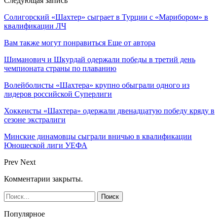
Следующая запись
Солигорский «Шахтер» сыграет в Турции с «Марибором» в
квалификации ЛЧ
Вам также могут понравиться
Еще от автора
Шиманович и Шкурдай одержали победы в третий день
чемпионата страны по плаванию
Волейболисты «Шахтера» крупно обыграли одного из
лидеров российской Суперлиги
Хоккеисты «Шахтера» одержали двенадцатую победу кряду в
сезоне экстралиги
Минские динамовцы сыграли вничью в квалификации
Юношеской лиги УЕФА
Prev
Next
Комментарии закрыты.
Популярное