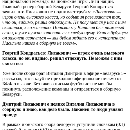
национальной команды на июньские игры Лиги наций.
Главный тренер сборной Беларуси Георгий Кондратьев
заявил, что Лисакович не поднимает трубку:
«Лисакович —
игрок очень высокого класса, но события развиваются так,
что он, видимо, решил отдохнуть. Не получается у нас с ним
связаться, к сожалению. Понимаю: у Виталия был тяжелый
сезон, и уже нужно готовиться к следующему. Если в будущем
он захочет вернуться — мы будем ждать его с нетерпением.
Насильно никого в сборную не зовем»
.
Георгий Кондратьев: Лисакович — игрок очень высокого
класса, но он, видимо, решил отдохнуть. Не можем с ним
связаться
Уже после сбора брат Виталия Дмитрий в эфире «Беларусь 5»
рассказал, что в клуб не приходило официальное письмо от
БФФ о вызове. Без такого письма футболист не мог бы
покинуть расположение команды и отправиться в сборную
Беларуси.
Дмитрий Лисакович о неявке Виталия Лисаковича в
сборную: я знаю, как дело было. Наконец-то люди узнают
правду
В рамках июньского сбора белорусы уступили словакам (0:1)
и азербайджанцам (0:2) и сыграли вничью с казахстанцами