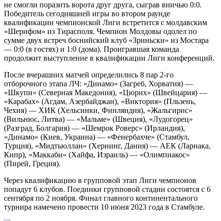
не смогли поразить ворота друг друга, сыграв вничью 0:0.
Победитель сегодняшней игры во втором раунде
квалификации чемпионской Лиги встретится с молдавским
«Шерифом» из Тирасполя. Чемпион Молдовы одолел по
сумме двух встреч боснийский клуб «Зриньски» из Мостара
— 0:0 (в гостях) и 1:0 (дома). Проигравшая команда
продолжит выступление в квалификации Лиги конференций.
После вчерашних матчей определились 8 пар 2-го
отборочного этапа ЛЧ: «Динамо» (Загреб, Хорватия) —
«Шкупи» (Северная Македония), «Цюрих» (Швейцария) —
«Карабах» (Агдам, Азербайджан), «Виктория» (Пльзень,
Чехия) — ХИК (Хельсинки, Финляндия), «Жальгирис»
(Вильнюс, Литва) — «Мальме» (Швеция), «Лудогорец»
(Разград, Болгария) — «Шемрок Роверс» (Ирландия),
«Динамо» (Киев, Украина) — «Фенербахче» (Стамбул,
Турция), «Мидтьюллан» (Хернинг, Дания) — АЕК (Ларнака,
Кипр), «Маккаби» (Хайфа, Израиль) — «Олимпиакос»
(Пирей, Греция).
Через квалификацию в групповой этап Лиги чемпионов
попадут 6 клубов. Поединки групповой стадии состоятся с 6
сентября по 2 ноября. Финал главного континентального
турнира намечено провести 10 июня 2023 года в Стамбуле.