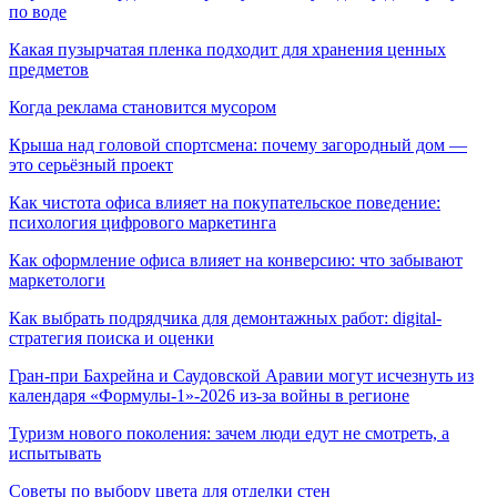
по воде
Какая пузырчатая пленка подходит для хранения ценных
предметов
Когда реклама становится мусором
Крыша над головой спортсмена: почему загородный дом —
это серьёзный проект
Как чистота офиса влияет на покупательское поведение:
психология цифрового маркетинга
Как оформление офиса влияет на конверсию: что забывают
маркетологи
Как выбрать подрядчика для демонтажных работ: digital-
стратегия поиска и оценки
Гран-при Бахрейна и Саудовской Аравии могут исчезнуть из
календаря «Формулы-1»-2026 из-за войны в регионе
Туризм нового поколения: зачем люди едут не смотреть, а
испытывать
Советы по выбору цвета для отделки стен