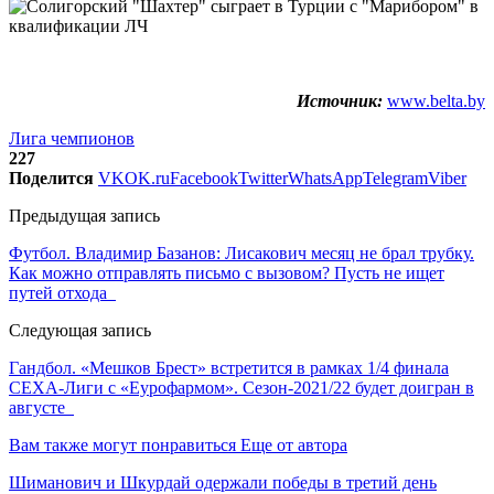
Источник:
www.belta.by
Лига чемпионов
227
Поделится
VK
OK.ru
Facebook
Twitter
WhatsApp
Telegram
Viber
Предыдущая запись
Футбол. Владимир Базанов: Лисакович месяц не брал трубку.
Как можно отправлять письмо с вызовом? Пусть не ищет
путей отхода
Следующая запись
Гандбол. «Мешков Брест» встретится в рамках 1/4 финала
СЕХА-Лиги с «Еурофармом». Сезон-2021/22 будет доигран в
августе
Вам также могут понравиться
Еще от автора
Шиманович и Шкурдай одержали победы в третий день