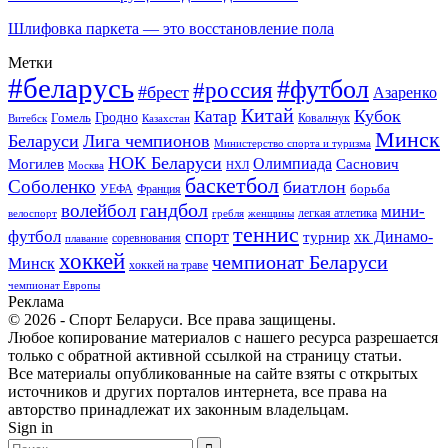
Шлифовка паркета — это восстановление пола
Метки
#беларусь
#футбол
#россия
#брест
Азаренко
Китай
Кубок
Катар
Гомель
Гродно
Казахстан
Ковальчук
Витебск
Минск
Беларуси
Лига чемпионов
Министерство спорта и туризма
НОК Беларуси
Олимпиада
Могилев
Саснович
Москва
НХЛ
баскетбол
Соболенко
биатлон
борьба
УЕФА
Франция
гандбол
волейбол
мини-
легкая атлетика
гребля
женщины
велоспорт
теннис
спорт
футбол
хк Динамо-
турнир
соревнования
плавание
хоккей
чемпионат Беларуси
Минск
хоккей на траве
чемпионат Европы
Реклама
© 2026 - Спорт Беларуси. Все права защищены.
Любое копирование материалов с нашего ресурса разрешается
только с обратной активной ссылкой на страницу статьи.
Все материалы опубликованные на сайте взяты с открытых
источников и других порталов интернета, все права на
авторство принадлежат их законным владельцам.
Sign in