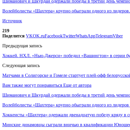
Шиманович и Шкурдай одержали победы в третий день чемп
Волейболисты «Шахтера» крупно обыграли одного из лидеро
Источник
219
Поделится
VK
OK.ru
Facebook
Twitter
WhatsApp
Telegram
Viber
Предыдущая запись
Хоккей. НХЛ. «Нью-Джерси» победил «Вашингтон» в серии бу
Следующая запись
Матчами в Солигорске и Гомеле стартует плей-офф белорусско
Вам также могут понравиться
Еще от автора
Шиманович и Шкурдай одержали победы в третий день чемпио
Волейболисты «Шахтера» крупно обыграли одного из лидеров
Хоккеисты «Шахтера» одержали двенадцатую победу кряду в с
Минские динамовцы сыграли вничью в квалификации Юноше