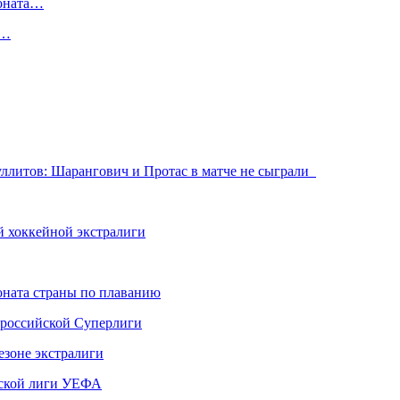
ионата…
в…
ллитов: Шарангович и Протас в матче не сыграли
й хоккейной экстралиги
ната страны по плаванию
 российской Суперлиги
езоне экстралиги
ской лиги УЕФА