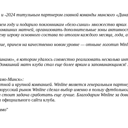
 и -2024 титульным партнером главной команды минского «Динам
м году и подарило поклонникам «бело-синих» множество ярких э
омашних матчей, организовать дополнительные зоны активност
му игроку основного состава по итогам каждого месяца, года, а
ие, причем на качественно новом уровне — отныне логотип Win
намо», в котором удалось совместно реализовать несколько ин
омашний матч клуба стал еще более ярким и запоминающимся! 
амо-Минск»:
ной и крупной компанией. Winline является генеральным партне
орусский рынок Winline сделал выбор именно в пользу футбольно
 стоит задача сработать еще лучше. Благодарим Winline за дов
 официального сайта клуба.