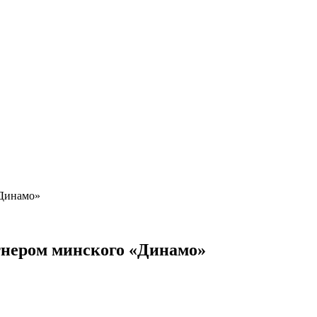
 «Динамо»
ртнером минского «Динамо»