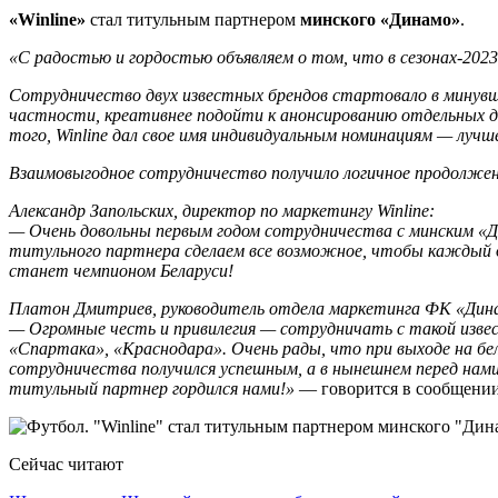
«Winline»
стал титульным партнером
минского «Динамо»
.
«С радостью и гордостью объявляем о том, что в сезонах-2023
Сотрудничество двух известных брендов стартовало в минувше
частности, креативнее подойти к анонсированию отдельных д
того, Winline дал свое имя индивидуальным номинациям — лучше
Взаимовыгодное сотрудничество получило логичное продолжен
Александр Запольских, директор по маркетингу Winline:
— Очень довольны первым годом сотрудничества с минским «Ди
титульного партнера сделаем все возможное, чтобы каждый д
станет чемпионом Беларуси!
Платон Дмитриев, руководитель отдела маркетинга ФК «Дин
— Огромные честь и привилегия — сотрудничать с такой извест
«Спартака», «Краснодара». Очень рады, что при выходе на бел
сотрудничества получился успешным, а в нынешнем перед нами
титульный партнер гордился нами!»
— говорится в сообщении
Сейчас читают