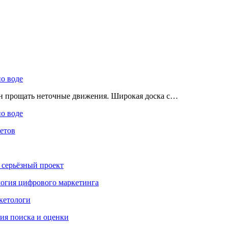
по воде
ен прощать неточные движения. Широкая доска с…
по воде
етов
 серьёзный проект
ология цифрового маркетинга
кетологи
гия поиска и оценки