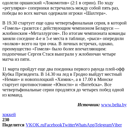
одолели оршанский «Локомотив» (2:1 в серии). По ходу
«регулярки» соперники встречались между собой пять раз,
победы во всех матчах одержали игроки «Шахтера».
В 19.30 стартует еще одна четвертьфинальная серия, в которой
«Гомель» сразится с действующим чемпионом Беларуси —
жлобинским «Металлургом». По итогам чемпионата команды
заняли соседние 4-е и 5-е места в таблице, «рыси» опередили
«волков» всего на три очка. В личных встречах, однако,
преимущество «Гомеля» было более впечатляющим:
подопечные Сергея Стася выиграли у жлобинчан четыре
матча из пяти.
11 марта пройдут еще два поединка первого раунда плей-офф
Кубка Президента. В 14.30 на лед в Гродно выйдут местный
«Неман» и новополоцкий «Химик», а в 17.00 в Минске
стартует противостояние «Юности» и «Витебска». Все
четвертьфинальные серии продлятся до четырех побед одной
из команд.
Источник:
www.belta.by
хоккей
230
Поделится
VK
OK.ru
Facebook
Twitter
WhatsApp
Telegram
Viber