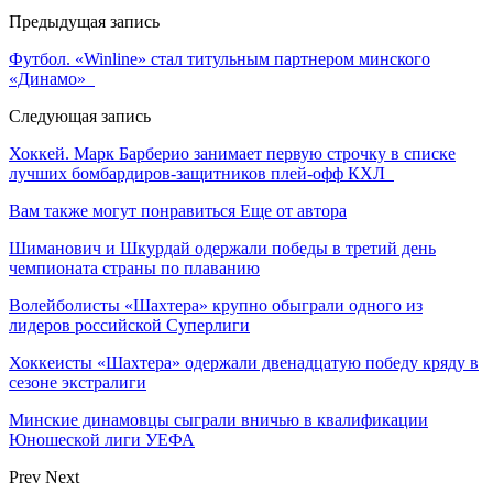
Предыдущая запись
Футбол. «Winline» стал титульным партнером минского
«Динамо»
Следующая запись
Хоккей. Марк Барберио занимает первую строчку в списке
лучших бомбардиров-защитников плей-офф КХЛ
Вам также могут понравиться
Еще от автора
Шиманович и Шкурдай одержали победы в третий день
чемпионата страны по плаванию
Волейболисты «Шахтера» крупно обыграли одного из
лидеров российской Суперлиги
Хоккеисты «Шахтера» одержали двенадцатую победу кряду в
сезоне экстралиги
Минские динамовцы сыграли вничью в квалификации
Юношеской лиги УЕФА
Prev
Next