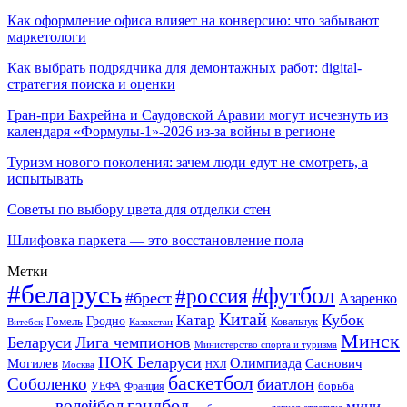
Как оформление офиса влияет на конверсию: что забывают
маркетологи
Как выбрать подрядчика для демонтажных работ: digital-
стратегия поиска и оценки
Гран-при Бахрейна и Саудовской Аравии могут исчезнуть из
календаря «Формулы-1»-2026 из-за войны в регионе
Туризм нового поколения: зачем люди едут не смотреть, а
испытывать
Советы по выбору цвета для отделки стен
Шлифовка паркета — это восстановление пола
Метки
#беларусь
#футбол
#россия
#брест
Азаренко
Китай
Кубок
Катар
Гомель
Гродно
Казахстан
Ковальчук
Витебск
Минск
Беларуси
Лига чемпионов
Министерство спорта и туризма
НОК Беларуси
Олимпиада
Могилев
Саснович
Москва
НХЛ
баскетбол
Соболенко
биатлон
борьба
УЕФА
Франция
гандбол
волейбол
мини-