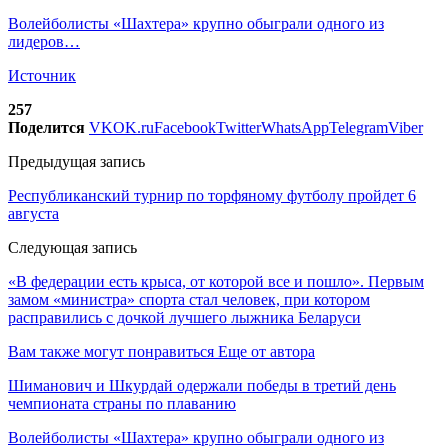
Волейболисты «Шахтера» крупно обыграли одного из
лидеров…
Источник
257
Поделится
VK
OK.ru
Facebook
Twitter
WhatsApp
Telegram
Viber
Предыдущая запись
Республиканский турнир по торфяному футболу пройдет 6
августа
Следующая запись
«В федерации есть крыса, от которой все и пошло». Первым
замом «министра» спорта стал человек, при котором
расправились с дочкой лучшего лыжника Беларуси
Вам также могут понравиться
Еще от автора
Шиманович и Шкурдай одержали победы в третий день
чемпионата страны по плаванию
Волейболисты «Шахтера» крупно обыграли одного из