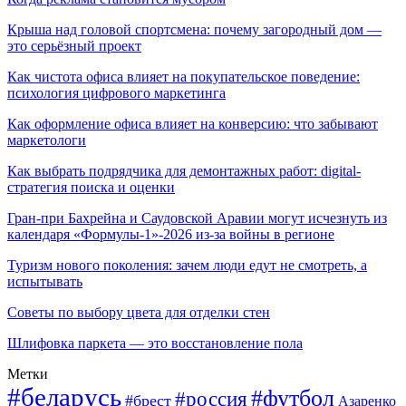
Крыша над головой спортсмена: почему загородный дом —
это серьёзный проект
Как чистота офиса влияет на покупательское поведение:
психология цифрового маркетинга
Как оформление офиса влияет на конверсию: что забывают
маркетологи
Как выбрать подрядчика для демонтажных работ: digital-
стратегия поиска и оценки
Гран-при Бахрейна и Саудовской Аравии могут исчезнуть из
календаря «Формулы-1»-2026 из-за войны в регионе
Туризм нового поколения: зачем люди едут не смотреть, а
испытывать
Советы по выбору цвета для отделки стен
Шлифовка паркета — это восстановление пола
Метки
#беларусь
#футбол
#россия
#брест
Азаренко