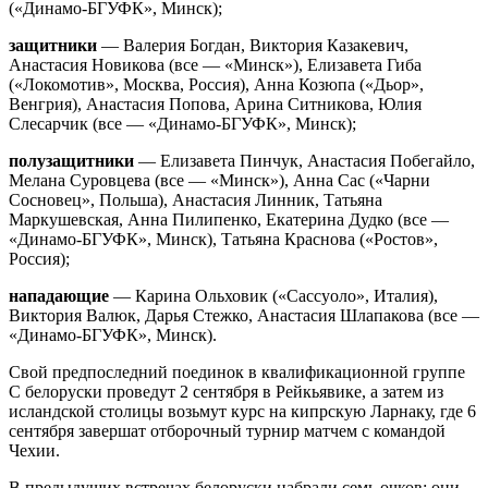
(«Динамо-БГУФК», Минск);
защитники
— Валерия Богдан, Виктория Казакевич,
Анастасия Новикова (все — «Минск»), Елизавета Гиба
(«Локомотив», Москва, Россия), Анна Козюпа («Дьор»,
Венгрия), Анастасия Попова, Арина Ситникова, Юлия
Слесарчик (все — «Динамо-БГУФК», Минск);
полузащитники
— Елизавета Пинчук, Анастасия Побегайло,
Мелана Суровцева (все — «Минск»), Анна Сас («Чарни
Сосновец», Польша), Анастасия Линник, Татьяна
Маркушевская, Анна Пилипенко, Екатерина Дудко (все —
«Динамо-БГУФК», Минск), Татьяна Краснова («Ростов»,
Россия);
нападающие
— Карина Ольховик («Сассуоло», Италия),
Виктория Валюк, Дарья Стежко, Анастасия Шлапакова (все —
«Динамо-БГУФК», Минск).
Свой предпоследний поединок в квалификационной группе
С белоруски проведут 2 сентября в Рейкьявике, а затем из
исландской столицы возьмут курс на кипрскую Ларнаку, где 6
сентября завершат отборочный турнир матчем с командой
Чехии.
В предыдущих встречах белоруски набрали семь очков: они