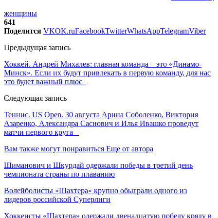
женщины
641
Поделится
VK
OK.ru
Facebook
Twitter
WhatsApp
Telegram
Viber
Предыдущая запись
Хоккей. Андрей Михалев: главная команда – это «Динамо-
Минск». Если их будут привлекать в первую команду, для нас
это будет важный плюс
Следующая запись
Теннис. US Open. 30 августа Арина Соболенко, Виктория
Азаренко, Александра Саснович и Илья Ивашко проведут
матчи первого круга
Вам также могут понравиться
Еще от автора
Шиманович и Шкурдай одержали победы в третий день
чемпионата страны по плаванию
Волейболисты «Шахтера» крупно обыграли одного из
лидеров российской Суперлиги
Хоккеисты «Шахтера» одержали двенадцатую победу кряду в