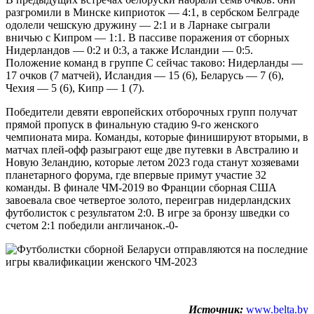
разгромили в Минске киприоток — 4:1, в сербском Белграде
одолели чешскую дружину — 2:1 и в Ларнаке сыграли
вничью с Кипром — 1:1. В пассиве поражения от сборных
Нидерландов — 0:2 и 0:3, а также Исландии — 0:5.
Положение команд в группе С сейчас таково: Нидерланды —
17 очков (7 матчей), Исландия — 15 (6), Беларусь — 7 (6),
Чехия — 5 (6), Кипр — 1 (7).
Победители девяти европейских отборочных групп получат
прямой пропуск в финальную стадию 9-го женского
чемпионата мира. Команды, которые финишируют вторыми, в
матчах плей-офф разыграют еще две путевки в Австралию и
Новую Зеландию, которые летом 2023 года станут хозяевами
планетарного форума, где впервые примут участие 32
команды. В финале ЧМ-2019 во Франции сборная США
завоевала свое четвертое золото, переиграв нидерландских
футболисток с результатом 2:0. В игре за бронзу шведки со
счетом 2:1 победили англичанок.-0-
Источник:
www.belta.by