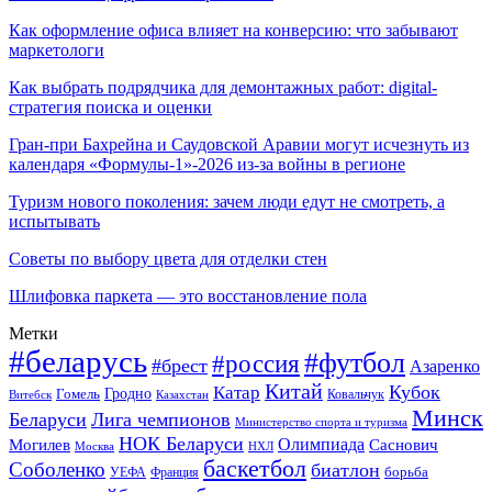
Как оформление офиса влияет на конверсию: что забывают
маркетологи
Как выбрать подрядчика для демонтажных работ: digital-
стратегия поиска и оценки
Гран-при Бахрейна и Саудовской Аравии могут исчезнуть из
календаря «Формулы-1»-2026 из-за войны в регионе
Туризм нового поколения: зачем люди едут не смотреть, а
испытывать
Советы по выбору цвета для отделки стен
Шлифовка паркета — это восстановление пола
Метки
#беларусь
#футбол
#россия
#брест
Азаренко
Китай
Кубок
Катар
Гомель
Гродно
Казахстан
Ковальчук
Витебск
Минск
Беларуси
Лига чемпионов
Министерство спорта и туризма
НОК Беларуси
Олимпиада
Могилев
Саснович
Москва
НХЛ
баскетбол
Соболенко
биатлон
борьба
УЕФА
Франция