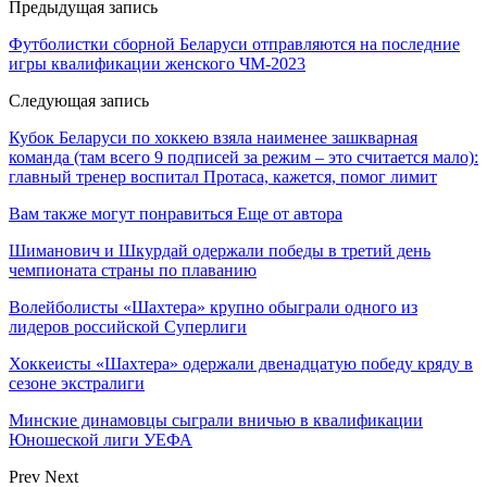
Предыдущая запись
Футболистки сборной Беларуси отправляются на последние
игры квалификации женского ЧМ-2023
Следующая запись
Кубок Беларуси по хоккею взяла наименее зашкварная
команда (там всего 9 подписей за режим – это считается мало):
главный тренер воспитал Протаса, кажется, помог лимит
Вам также могут понравиться
Еще от автора
Шиманович и Шкурдай одержали победы в третий день
чемпионата страны по плаванию
Волейболисты «Шахтера» крупно обыграли одного из
лидеров российской Суперлиги
Хоккеисты «Шахтера» одержали двенадцатую победу кряду в
сезоне экстралиги
Минские динамовцы сыграли вничью в квалификации
Юношеской лиги УЕФА
Prev
Next