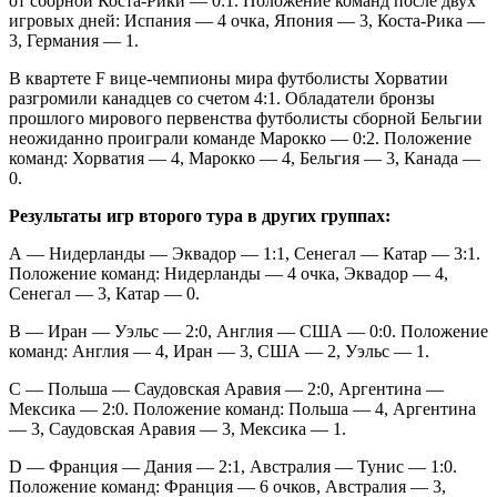
от сборной Коста-Рики — 0:1. Положение команд после двух
игровых дней: Испания — 4 очка, Япония — 3, Коста-Рика —
3, Германия — 1.
В квартете F вице-чемпионы мира футболисты Хорватии
разгромили канадцев со счетом 4:1. Обладатели бронзы
прошлого мирового первенства футболисты сборной Бельгии
неожиданно проиграли команде Марокко — 0:2. Положение
команд: Хорватия — 4, Марокко — 4, Бельгия — 3, Канада —
0.
Результаты игр второго тура в других группах:
А — Нидерланды — Эквадор — 1:1, Сенегал — Катар — 3:1.
Положение команд: Нидерланды — 4 очка, Эквадор — 4,
Сенегал — 3, Катар — 0.
В — Иран — Уэльс — 2:0, Англия — США — 0:0. Положение
команд: Англия — 4, Иран — 3, США — 2, Уэльс — 1.
С — Польша — Саудовская Аравия — 2:0, Аргентина —
Мексика — 2:0. Положение команд: Польша — 4, Аргентина
— 3, Саудовская Аравия — 3, Мексика — 1.
D — Франция — Дания — 2:1, Австралия — Тунис — 1:0.
Положение команд: Франция — 6 очков, Австралия — 3,