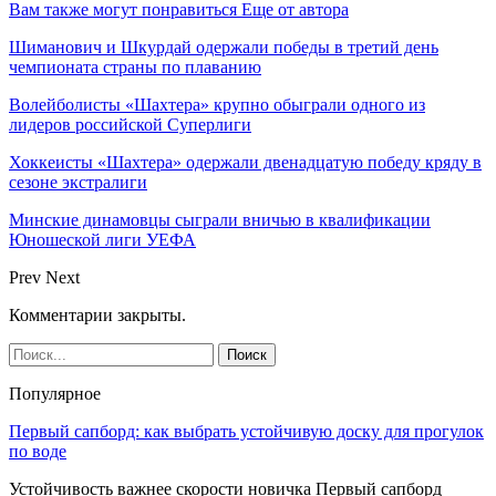
Вам также могут понравиться
Еще от автора
Шиманович и Шкурдай одержали победы в третий день
чемпионата страны по плаванию
Волейболисты «Шахтера» крупно обыграли одного из
лидеров российской Суперлиги
Хоккеисты «Шахтера» одержали двенадцатую победу кряду в
сезоне экстралиги
Минские динамовцы сыграли вничью в квалификации
Юношеской лиги УЕФА
Prev
Next
Комментарии закрыты.
Популярное
Первый сапборд: как выбрать устойчивую доску для прогулок
по воде
Устойчивость важнее скорости новичка Первый сапборд