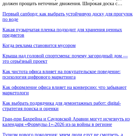
должен прощать неточные движения. Широкая доска с…
Первый сапборд: как выбрать устойчивую доску для прогулок
по воде
Какая пузырчатая пленка подходит для хранения ценных
предметов
Когда реклама становится мусором
Крыша над головой спортсмена: почему загородный дом —
это серьёзный проект
Как чистота офиса влияет на покупательское поведение:
психология цифрового маркетинга
Как оформление офиса влияет на конверсию: что забывают
маркетологи
Как выбрать подрядчика для демонтажных работ: digital-
стратегия поиска и оценки
Гран-при Бахрейна и Саудовской Аравии могут исчезнуть из
календаря «Формулы-1»-2026 из-за войны в регионе
Туризм нового поколения: зачем люди едут не смотреть, а