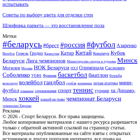
испытывать
Советы по выбору цвета для отделки стен
Шлифовка паркета — это восстановление пола
Метки
#беларусь
#футбол
#россия
#брест
Азаренко
Китай
Кубок
Катар
Гомель
Гродно
Казахстан
Ковальчук
Витебск
Минск
Беларуси
Лига чемпионов
Министерство спорта и туризма
НОК Беларуси
Олимпиада
Могилев
Саснович
Москва
НХЛ
баскетбол
Соболенко
биатлон
борьба
УЕФА
Франция
гандбол
волейбол
мини-
легкая атлетика
гребля
женщины
велоспорт
теннис
спорт
футбол
хк Динамо-
турнир
соревнования
плавание
хоккей
чемпионат Беларуси
Минск
хоккей на траве
чемпионат Европы
Реклама
© 2026 - Спорт Беларуси. Все права защищены.
Любое копирование материалов с нашего ресурса разрешается
только с обратной активной ссылкой на страницу статьи.
Все материалы опубликованные на сайте взяты с открытых
источников и других порталов интернета, все права на