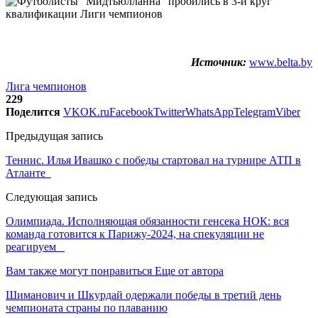
Источник:
www.belta.by
Лига чемпионов
229
Поделится
VK
OK.ru
Facebook
Twitter
WhatsApp
Telegram
Viber
Предыдущая запись
Теннис. Илья Ивашко с победы стартовал на турнире АТП в
Атланте
Следующая запись
Олимпиада. Исполняющая обязанности генсека НОК: вся
команда готовится к Парижу-2024, на спекуляции не
реагируем
Вам также могут понравиться
Еще от автора
Шиманович и Шкурдай одержали победы в третий день
чемпионата страны по плаванию