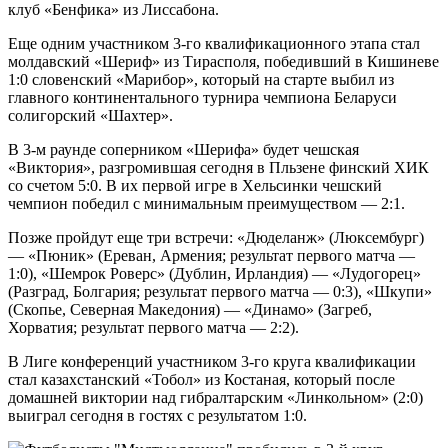
клуб «Бенфика» из Лиссабона.
Еще одним участником 3-го квалификационного этапа стал
молдавский «Шериф» из Тирасполя, победивший в Кишиневе
1:0 словенский «Марибор», который на старте выбил из
главного континентального турнира чемпиона Беларуси
солигорский «Шахтер».
В 3-м раунде соперником «Шерифа» будет чешская
«Виктория», разгромившая сегодня в Пльзене финский ХИК
со счетом 5:0. В их первой игре в Хельсинки чешский
чемпион победил с минимальным преимуществом — 2:1.
Позже пройдут еще три встречи: «Дюделанж» (Люксембург)
— «Пюник» (Ереван, Армения; результат первого матча —
1:0), «Шемрок Роверс» (Дублин, Ирландия) — «Лудогорец»
(Разград, Болгария; результат первого матча — 0:3), «Шкупи»
(Скопье, Северная Македония) — «Динамо» (Загреб,
Хорватия; результат первого матча — 2:2).
В Лиге конференций участником 3-го круга квалификации
стал казахстанский «Тобол» из Костаная, который после
домашней виктории над гибралтарским «Линкольном» (2:0)
выиграл сегодня в гостях с результатом 1:0.