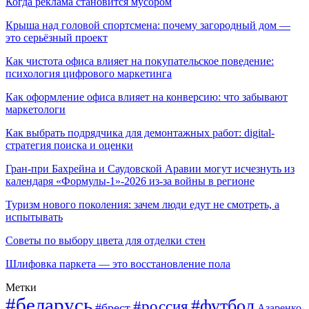
Когда реклама становится мусором
Крыша над головой спортсмена: почему загородный дом —
это серьёзный проект
Как чистота офиса влияет на покупательское поведение:
психология цифрового маркетинга
Как оформление офиса влияет на конверсию: что забывают
маркетологи
Как выбрать подрядчика для демонтажных работ: digital-
стратегия поиска и оценки
Гран-при Бахрейна и Саудовской Аравии могут исчезнуть из
календаря «Формулы-1»-2026 из-за войны в регионе
Туризм нового поколения: зачем люди едут не смотреть, а
испытывать
Советы по выбору цвета для отделки стен
Шлифовка паркета — это восстановление пола
Метки
#беларусь
#футбол
#россия
#брест
Азаренко