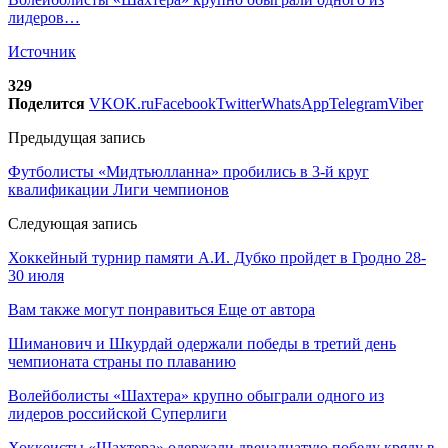
лидеров…
Источник
329
Поделится
VK
OK.ru
Facebook
Twitter
WhatsApp
Telegram
Viber
Предыдущая запись
Футболисты «Мидтьюлланна» пробились в 3-й круг
квалификации Лиги чемпионов
Следующая запись
Хоккейный турнир памяти А.И. Дубко пройдет в Гродно 28-
30 июля
Вам также могут понравиться
Еще от автора
Шиманович и Шкурдай одержали победы в третий день
чемпионата страны по плаванию
Волейболисты «Шахтера» крупно обыграли одного из
лидеров российской Суперлиги
Хоккеисты «Шахтера» одержали двенадцатую победу кряду в