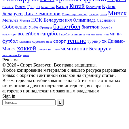
Китай
Кубок
Катар
Гомель
Гродно
Казахстан
Ковальчук
Витебск
Минск
Беларуси
Лига чемпионов
Министерство спорта и туризма
НОК Беларуси
Олимпиада
Могилев
Саснович
Москва
НХЛ
баскетбол
Соболенко
биатлон
борьба
УЕФА
Франция
гандбол
волейбол
мини-
легкая атлетика
гребля
женщины
велоспорт
теннис
спорт
футбол
хк Динамо-
турнир
соревнования
плавание
хоккей
чемпионат Беларуси
Минск
хоккей на траве
чемпионат Европы
Реклама
© 2026 - Спорт Беларуси. Все права защищены.
Любое копирование материалов с нашего ресурса разрешается
только с обратной активной ссылкой на страницу статьи.
Все материалы опубликованные на сайте взяты с открытых
источников и других порталов интернета, все права на
авторство принадлежат их законным владельцам.
Sign in