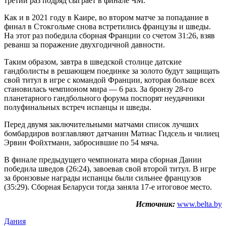
третий раз подряд сыграет в финале ЧМ.
Как и в 2021 году в Каире, во втором матче за попадание в
финал в Стокгольме снова встретились французы и шведы.
На этот раз победила сборная Франции со счетом 31:26, взяв
реванш за поражение двухгодичной давности.
Таким образом, завтра в шведской столице датские
гандболисты в решающем поединке за золото будут защищать
свой титул в игре с командой Франции, которая больше всех
становилась чемпионом мира — 6 раз. За бронзу 28-го
планетарного гандбольного форума поспорят неудачники
полуфинальных встреч испанцы и шведы.
Перед двумя заключительными матчами список лучших
бомбардиров возглавляют датчанин Матиас Гидсель и чилиец
Эрвин Фойхтманн, забросившие по 54 мяча.
В финале предыдущего чемпионата мира сборная Дании
победила шведов (26:24), завоевав свой второй титул. В игре
за бронзовые награды испанцы были сильнее французов
(35:29). Сборная Беларуси тогда заняла 17-е итоговое место.
Источник:
www.belta.by
Дания