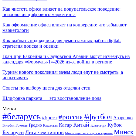
Как чистота офиса влияет на покупательское поведение:
психология цифрового маркетинга
Как оформление офиса влияет на конверсию: что забывают
маркетологи
Как выбрать подрядчика для демонтажных работ: digital-
стратегия поиска и оценки
Гран-при Бахрейна и Саудовской Аравии могут исчезнуть из
календаря «Формулы-1»-2026 из-за войны в регионе
Туризм нового поколения: зачем люди едут не смотреть, а
испытывать
Советы по выбору цвета для отделки стен
Шлифовка паркета — это восстановление пола
Метки
#беларусь
#футбол
#россия
#брест
Азаренко
Китай
Кубок
Катар
Гомель
Гродно
Казахстан
Ковальчук
Витебск
Минск
Беларуси
Лига чемпионов
Министерство спорта и туризма