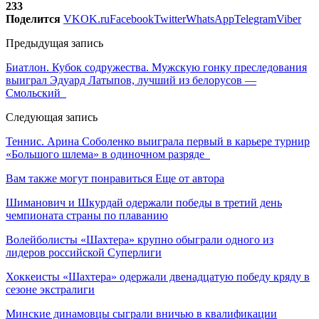
233
Поделится
VK
OK.ru
Facebook
Twitter
WhatsApp
Telegram
Viber
Предыдущая запись
Биатлон. Кубок содружества. Мужскую гонку преследования
выиграл Эдуард Латыпов, лучший из белорусов —
Смольский
Следующая запись
Теннис. Арина Соболенко выиграла первый в карьере турнир
«Большого шлема» в одиночном разряде
Вам также могут понравиться
Еще от автора
Шиманович и Шкурдай одержали победы в третий день
чемпионата страны по плаванию
Волейболисты «Шахтера» крупно обыграли одного из
лидеров российской Суперлиги
Хоккеисты «Шахтера» одержали двенадцатую победу кряду в
сезоне экстралиги
Минские динамовцы сыграли вничью в квалификации