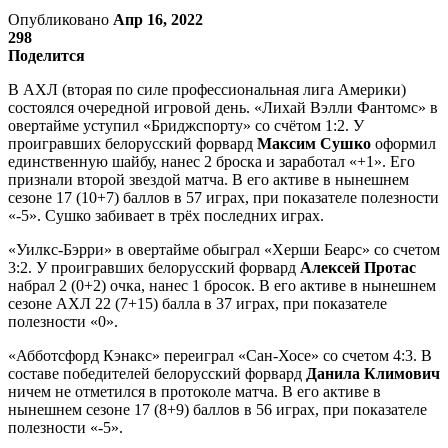
Опубликовано
Апр 16, 2022
298
Поделится
В АХЛ (вторая по силе профессиональная лига Америки)
состоялся очередной игровой день. «Лихай Вэлли Фантомс» в
овертайме уступил «Бриджспорту» со счётом 1:2. У
проигравших белорусский форвард
Максим Сушко
оформил
единственную шайбу, нанес 2 броска и заработал «+1». Его
признали второй звездой матча. В его активе в нынешнем
сезоне 17 (10+7) баллов в 57 играх, при показателе полезности
«-5». Сушко забивает в трёх последних играх.
«Уилкс-Бэрри» в овертайме обыграл «Херши Беарс» со счетом
3:2. У проигравших белорусский форвард
Алексей Протас
набрал 2 (0+2) очка, нанес 1 бросок. В его активе в нынешнем
сезоне АХЛ 22 (7+15) балла в 37 играх, при показателе
полезности «0».
«Абботсфорд Кэнакс» переиграл «Сан-Хосе» со счетом 4:3. В
составе победителей белорусский форвард
Данила Климович
ничем не отметился в протоколе матча. В его активе в
нынешнем сезоне 17 (8+9) баллов в 56 играх, при показателе
полезности «-5».