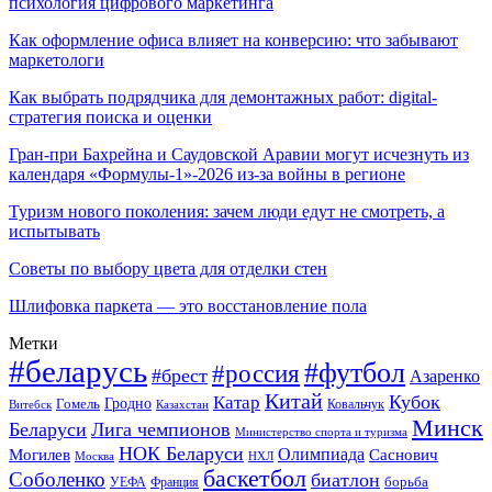
психология цифрового маркетинга
Как оформление офиса влияет на конверсию: что забывают
маркетологи
Как выбрать подрядчика для демонтажных работ: digital-
стратегия поиска и оценки
Гран-при Бахрейна и Саудовской Аравии могут исчезнуть из
календаря «Формулы-1»-2026 из-за войны в регионе
Туризм нового поколения: зачем люди едут не смотреть, а
испытывать
Советы по выбору цвета для отделки стен
Шлифовка паркета — это восстановление пола
Метки
#беларусь
#футбол
#россия
#брест
Азаренко
Китай
Кубок
Катар
Гомель
Гродно
Казахстан
Ковальчук
Витебск
Минск
Беларуси
Лига чемпионов
Министерство спорта и туризма
НОК Беларуси
Олимпиада
Могилев
Саснович
Москва
НХЛ
баскетбол
Соболенко
биатлон
борьба
УЕФА
Франция