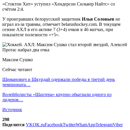
«Стоктон Хит» уступил «Хендерсон Сильвер Найтс» со
счётом 2:4.
У проигравших белорусский защитник
Илья Соловьев
не
играл из-за травмы, отмечает belarushockey.com. В текущем
сезоне АХЛ в его активе 7 (3+4) очков в 46 матчах, при
показателе полезности «+5».
Максим Сушко
Сейчас читают
Шиманович и Шкурдай одержали победы в третий день
чемпионата…
Волейболисты «Шахтера» крупно обыграли одного из
лидеров…
Источник
298
Поделится
VK
OK.ru
Facebook
Twitter
WhatsApp
Telegram
Viber