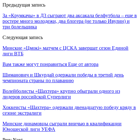
Предыдущая запись
За «Крумкачы» в Д3 сыграют два аксакала белфутбола – еще в
ростере много молодежи, два блогера (не только Ивулин) и
три болельщика
Следующая запись
Минские «Цмокi» матчем с ЦСКА завершат сезон Единой
лиги ВТБ
Вам также могут понравиться
Еще от автора
Шиманович и Шкурдай одержали победы в третий день
чемпионата страны по плаванию
Волейболисты «Шахтера» крупно обыграли одного из
лидеров российской Суперлиги
Хоккеисты «Шахтера» одержали двенадцатую победу кряду в
сезоне экстралиги
Минские динамовцы сыграли вничью в квалификации
Юношеской лиги УЕФА
Prev
Next