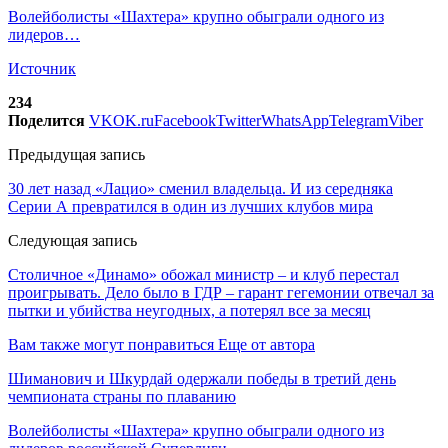
Волейболисты «Шахтера» крупно обыграли одного из
лидеров…
Источник
234
Поделится
VK
OK.ru
Facebook
Twitter
WhatsApp
Telegram
Viber
Предыдущая запись
30 лет назад «Лацио» сменил владельца. И из середняка
Серии А превратился в один из лучших клубов мира
Следующая запись
Столичное «Динамо» обожал министр – и клуб перестал
проигрывать. Дело было в ГДР – гарант гегемонии отвечал за
пытки и убийства неугодных, а потерял все за месяц
Вам также могут понравиться
Еще от автора
Шиманович и Шкурдай одержали победы в третий день
чемпионата страны по плаванию
Волейболисты «Шахтера» крупно обыграли одного из