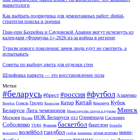
маркетологи
Как выбрать подрядчика для демонтажных работ: digital-
стратегия поиска и оценки
Гран-при Бахрейна и Саудовской Аравии могут исчезнуть из
календаря «Формулы-1»-2026 из-за войны в регионе
Туризм нового поколения: зачем люди едут не смотреть, а
испытывать
Советы по выбору цвета для отделки стен
Шлифовка паркета — это восстановление пола
Метки
#беларусь
#футбол
#россия
#брест
Азаренко
Китай
Кубок
Катар
Гомель
Гродно
Казахстан
Ковальчук
Витебск
Минск
Беларуси
Лига чемпионов
Министерство спорта и туризма
НОК Беларуси
Олимпиада
Могилев
Саснович
Москва
НХЛ
баскетбол
Соболенко
биатлон
борьба
УЕФА
Франция
гандбол
волейбол
мини-
легкая атлетика
гребля
женщины
велоспорт
теннис
спорт