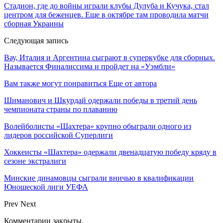
Стадион, где до войны играли клубы Дулуба и Кучука, стал
центром для беженцев. Еще в октябре там проводила матчи
сборная Украины
Следующая запись
Вау, Италия и Аргентина сыграют в суперкубке для сборных.
Называется Финалиссима и пройдет на «Уэмбли»
Вам также могут понравиться
Еще от автора
Шиманович и Шкурдай одержали победы в третий день
чемпионата страны по плаванию
Волейболисты «Шахтера» крупно обыграли одного из
лидеров российской Суперлиги
Хоккеисты «Шахтера» одержали двенадцатую победу кряду в
сезоне экстралиги
Минские динамовцы сыграли вничью в квалификации
Юношеской лиги УЕФА
Prev
Next
Комментарии закрыты.