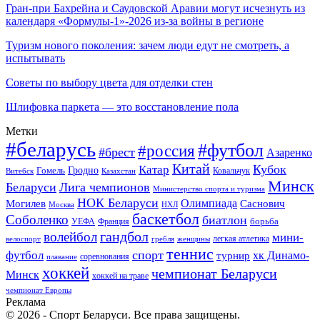
Гран-при Бахрейна и Саудовской Аравии могут исчезнуть из
календаря «Формулы-1»-2026 из-за войны в регионе
Туризм нового поколения: зачем люди едут не смотреть, а
испытывать
Советы по выбору цвета для отделки стен
Шлифовка паркета — это восстановление пола
Метки
#беларусь
#футбол
#россия
#брест
Азаренко
Китай
Кубок
Катар
Гомель
Гродно
Казахстан
Ковальчук
Витебск
Минск
Беларуси
Лига чемпионов
Министерство спорта и туризма
НОК Беларуси
Олимпиада
Могилев
Саснович
Москва
НХЛ
баскетбол
Соболенко
биатлон
борьба
УЕФА
Франция
гандбол
волейбол
мини-
легкая атлетика
гребля
женщины
велоспорт
теннис
спорт
футбол
хк Динамо-
турнир
соревнования
плавание
хоккей
чемпионат Беларуси
Минск
хоккей на траве
чемпионат Европы
Реклама
© 2026 - Спорт Беларуси. Все права защищены.