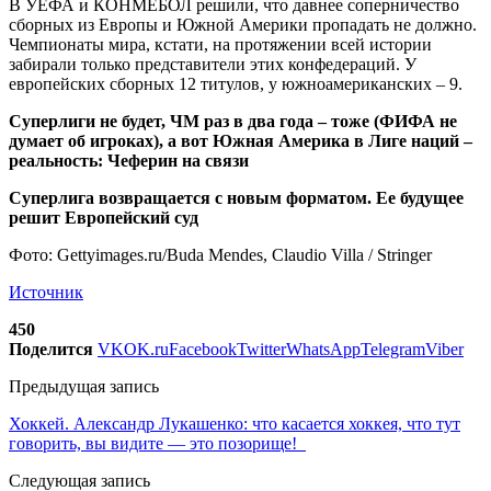
В УЕФА и КОНМЕБОЛ решили, что давнее соперничество
сборных из Европы и Южной Америки пропадать не должно.
Чемпионаты мира, кстати, на протяжении всей истории
забирали только представители этих конфедераций. У
европейских сборных 12 титулов, у южноамериканских – 9.
Суперлиги не будет, ЧМ раз в два года – тоже (ФИФА не
думает об игроках), а вот Южная Америка в Лиге наций –
реальность: Чеферин на связи
Суперлига возвращается с новым форматом. Ее будущее
решит Европейский суд
Фото: Gettyimages.ru/Buda Mendes, Claudio Villa / Stringer
Источник
450
Поделится
VK
OK.ru
Facebook
Twitter
WhatsApp
Telegram
Viber
Предыдущая запись
Хоккей. Александр Лукашенко: что касается хоккея, что тут
говорить, вы видите — это позорище!
Следующая запись