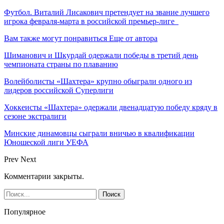
Футбол. Виталий Лисакович претендует на звание лучшего
игрока февраля-марта в российской премьер-лиге
Вам также могут понравиться
Еще от автора
Шиманович и Шкурдай одержали победы в третий день
чемпионата страны по плаванию
Волейболисты «Шахтера» крупно обыграли одного из
лидеров российской Суперлиги
Хоккеисты «Шахтера» одержали двенадцатую победу кряду в
сезоне экстралиги
Минские динамовцы сыграли вничью в квалификации
Юношеской лиги УЕФА
Prev
Next
Комментарии закрыты.
Популярное