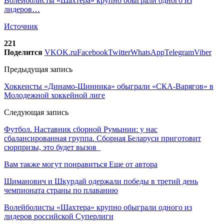
Волейболисты «Шахтера» крупно обыграли одного из
лидеров…
Источник
221
Поделится
VK
OK.ru
Facebook
Twitter
WhatsApp
Telegram
Viber
Предыдущая запись
Хоккеисты «Динамо-Шинника» обыграли «СКА-Варягов» в
Молодежной хоккейной лиге
Следующая запись
Футбол. Наставник сборной Румынии: у нас
сбалансированная группа. Сборная Беларуси приготовит
сюрпризы, это будет вызов
Вам также могут понравиться
Еще от автора
Шиманович и Шкурдай одержали победы в третий день
чемпионата страны по плаванию
Волейболисты «Шахтера» крупно обыграли одного из
лидеров российской Суперлиги