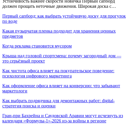
Устойчивость важнее скорости новичка Первый сапборд
должен прощать неточные движения. Широкая доска с…
Первый сапборд: как выбрать устойчивую доску для прогулок
по воде
Какая пузырчатая пленка подходит для хранения ценных
предметов
Когда реклама становится мусором
Крыша над головой спортсмена: почему загородный дом —
это серьёзный проект
Как чистота офиса влияет на покупательское поведение:
психология цифрового маркетинга
Как оформление офиса влияет на конверсию: что забывают
маркетологи
Как выбрать подрядчика для демонтажных работ: digital-
стратегия поиска и оценки
Гран-при Бахрейна и Саудовской Аравии могут исчезнуть из
календаря «Формулы-1»-2026 из-за войны в регионе