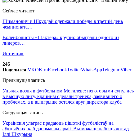
Сейчас читают
Шиманович и Шкурдай одержали победы в третий день
чемпионата…
Волейболисты «Шахтера» крупно обыграли одного из
лидеров…
Источник
246
Поделится
VK
OK.ru
Facebook
Twitter
WhatsApp
Telegram
Viber
Предыдущая запись
Унылая возня в футбольном Могилеве: неготовыми сунулись
в высшую лигу, крайним сделали тренера, заявившего о
проблемах, а в выигрыше остался друг директора клуба
Следующая запись
Украінскія ультрас прадаюць цішоткі футбалістаў на
аўкцыёнах, каб дапамагчы арміі. Вы можаце набыць лот ад
Іллі Шкурына