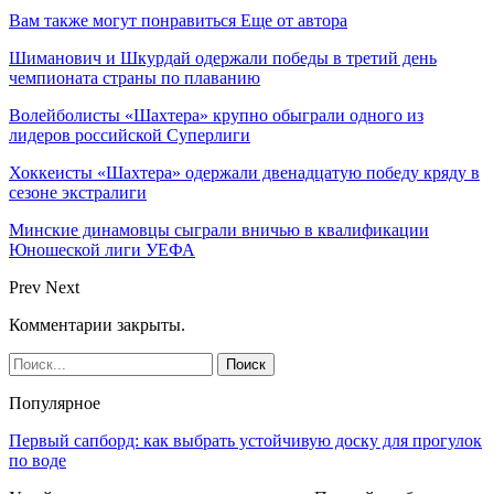
Вам также могут понравиться
Еще от автора
Шиманович и Шкурдай одержали победы в третий день
чемпионата страны по плаванию
Волейболисты «Шахтера» крупно обыграли одного из
лидеров российской Суперлиги
Хоккеисты «Шахтера» одержали двенадцатую победу кряду в
сезоне экстралиги
Минские динамовцы сыграли вничью в квалификации
Юношеской лиги УЕФА
Prev
Next
Комментарии закрыты.
Популярное
Первый сапборд: как выбрать устойчивую доску для прогулок
по воде