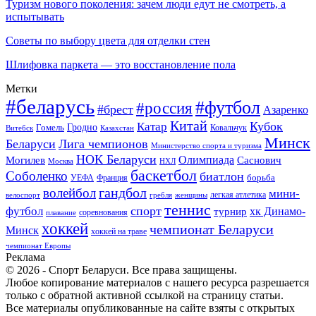
Туризм нового поколения: зачем люди едут не смотреть, а
испытывать
Советы по выбору цвета для отделки стен
Шлифовка паркета — это восстановление пола
Метки
#беларусь
#футбол
#россия
#брест
Азаренко
Китай
Кубок
Катар
Гомель
Гродно
Казахстан
Ковальчук
Витебск
Минск
Беларуси
Лига чемпионов
Министерство спорта и туризма
НОК Беларуси
Олимпиада
Могилев
Саснович
Москва
НХЛ
баскетбол
Соболенко
биатлон
борьба
УЕФА
Франция
гандбол
волейбол
мини-
легкая атлетика
гребля
женщины
велоспорт
теннис
спорт
футбол
хк Динамо-
турнир
соревнования
плавание
хоккей
чемпионат Беларуси
Минск
хоккей на траве
чемпионат Европы
Реклама
© 2026 - Спорт Беларуси. Все права защищены.
Любое копирование материалов с нашего ресурса разрешается
только с обратной активной ссылкой на страницу статьи.
Все материалы опубликованные на сайте взяты с открытых