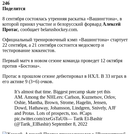
246
Поделится
8 сентября состоялась утренняя раскатка «Вашингтона», в
которой принял участие и белорусский форвард
Алексей
Протас
, сообщает belarushockey.com.
Официальный тренировочный кэмп «Вашингтона» стартует
22 сентября, а 21 сентября состоится медосмотр и
тестирование хоккеистов.
Первый матч в новом сезоне команда проведет 12 октября
против «Бостона».
Протас в прошлом сезоне дебютировал в НХЛ. В 33 играх в
его активе 9 (3+6) очков.
It’s almost that time. Biggest precamp skate yet this
AM. Among the NHLers: Carlson, Kuznetsov, Orlov,
Oshie, Mantha, Brown, Strome, Hagelin, Jensen,
Dowd, Hathaway, Johansson, Lindgren, Snively, AJF
and Protas. Lots of prospects, too. #Caps
pic.twitter.com/zxeGsTaU0i— Tarik El-Bashir
(@Tarik_ElBashir) September 8, 2022