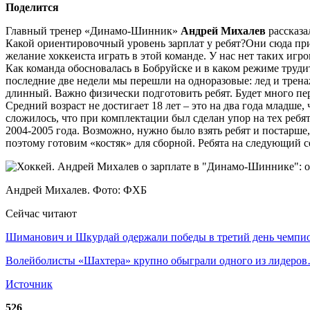
Поделится
Главный тренер «Динамо-Шинник»
Андрей Михалев
рассказа
Какой ориентировочный уровень зарплат у ребят?Они сюда при
желание хоккеиста играть в этой команде. У нас нет таких игро
Как команда обосновалась в Бобруйске и в каком режиме труди
последние две недели мы перешли на одноразовые: лед и трена
длинный. Важно физически подготовить ребят. Будет много пер
Средний возраст не достигает 18 лет – это на два года младш
сложилось, что при комплектации был сделан упор на тех ребят
2004-2005 года. Возможно, нужно было взять ребят и постарше,
поэтому готовим «костяк» для сборной. Ребята на следующий с
Андрей Михалев. Фото: ФХБ
Сейчас читают
Шиманович и Шкурдай одержали победы в третий день чемп
Волейболисты «Шахтера» крупно обыграли одного из лидеро
Источник
526