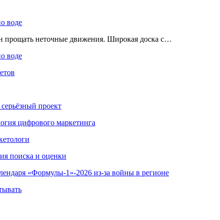
по воде
ен прощать неточные движения. Широкая доска с…
по воде
етов
 серьёзный проект
ология цифрового маркетинга
кетологи
гия поиска и оценки
алендаря «Формулы-1»-2026 из-за войны в регионе
тывать