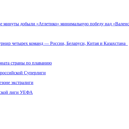
 две минуты добыли «Атлетико» минимальную победу над «Вале
турнир четырех команд — России, Беларуси, Китая и Казахстана
ната страны по плаванию
 российской Суперлиги
езоне экстралиги
ской лиги УЕФА