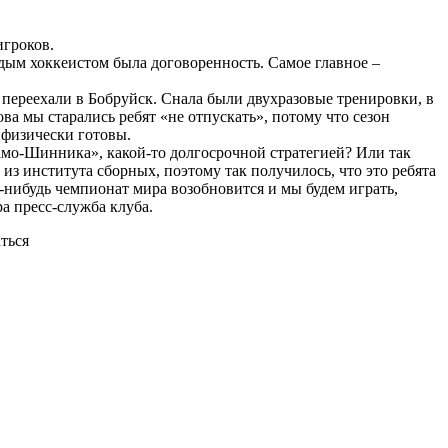
игроков.
дым хоккеистом была договоренность. Самое главное –
 переехали в Бобруйск. Снала были двухразовые тренировки, в
а мы старались ребят «не отпускать», потому что сезон
 физически готовы.
инамо-Шинника», какой-то долгосрочной стратегией? Или так
из института сборных, поэтому так получилось, что это ребята
а-нибудь чемпионат мира возобновится и мы будем играть,
а пресс-служба клуба.