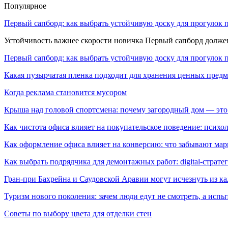
Популярное
Первый сапборд: как выбрать устойчивую доску для прогулок 
Устойчивость важнее скорости новичка Первый сапборд долж
Первый сапборд: как выбрать устойчивую доску для прогулок 
Какая пузырчатая пленка подходит для хранения ценных предм
Когда реклама становится мусором
Крыша над головой спортсмена: почему загородный дом — это
Как чистота офиса влияет на покупательское поведение: псих
Как оформление офиса влияет на конверсию: что забывают мар
Как выбрать подрядчика для демонтажных работ: digital-страте
Гран-при Бахрейна и Саудовской Аравии могут исчезнуть из к
Туризм нового поколения: зачем люди едут не смотреть, а испы
Советы по выбору цвета для отделки стен