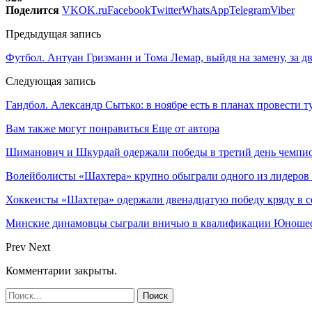
Поделится
VK
OK.ru
Facebook
Twitter
WhatsApp
Telegram
Viber
Предыдущая запись
Футбол. Антуан Гризманн и Тома Лемар, выйдя на замену, за
Следующая запись
Гандбол. Александр Сытько: в ноябре есть в планах провести 
Вам также могут понравиться
Еще от автора
Шиманович и Шкурдай одержали победы в третий день чемпио
Волейболисты «Шахтера» крупно обыграли одного из лидеров
Хоккеисты «Шахтера» одержали двенадцатую победу кряду в с
Минские динамовцы сыграли вничью в квалификации Юноше
Prev
Next
Комментарии закрыты.