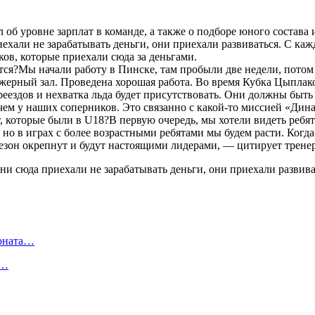
л об уровне зарплат в команде, а также о подборе юного состава 
ехали не зарабатывать деньги, они приехали развиваться. С каж
ков, которые приехали сюда за деньгами.
тся?Мы начали работу в Пинске, там пробыли две недели, потом
жерный зал. Проведена хорошая работа. Во время Кубка Цыплаков
еездов и нехватка льда будет присутствовать. Они должны быть
е, чем у наших соперников. Это связанно с какой-то миссией «Д
, которые были в U18?В первую очередь, мы хотели видеть ребят 
 но в играх с более возрастными ребятами мы будем расти. Когд
езон окрепнут и будут настоящими лидерами, — цитирует тренер
ионата…
в…