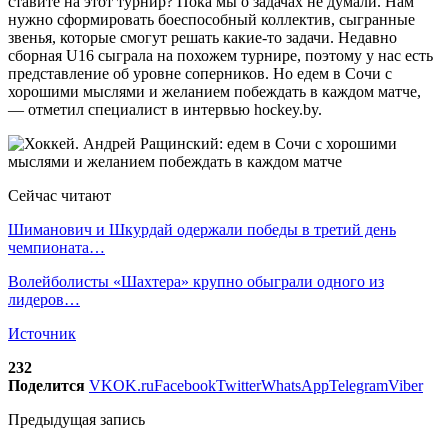
ставите на этот турнир? Пока мы о задачах не думали. Нам
нужно сформировать боеспособный коллектив, сыгранные
звенья, которые смогут решать какие-то задачи. Недавно
сборная U16 сыграла на похожем турнире, поэтому у нас есть
представление об уровне соперников. Но едем в Сочи с
хорошими мыслями и желанием побеждать в каждом матче,
— отметил специалист в интервью hockey.by.
Сейчас читают
Шиманович и Шкурдай одержали победы в третий день
чемпионата…
Волейболисты «Шахтера» крупно обыграли одного из
лидеров…
Источник
232
Поделится
VK
OK.ru
Facebook
Twitter
WhatsApp
Telegram
Viber
Предыдущая запись