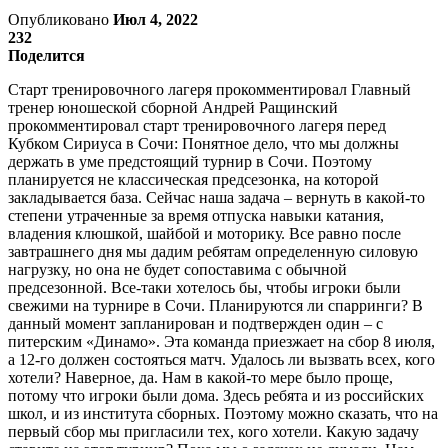
Опубликовано
Июл 4, 2022
232
Поделится
Старт тренировочного лагеря прокомментировал Главный
тренер юношеской сборной Андрей Ращинский
прокомментировал старт тренировочного лагеря перед
Кубком Сириуса в Сочи: Понятное дело, что мы должны
держать в уме предстоящий турнир в Сочи. Поэтому
планируется не классическая предсезонка, на которой
закладывается база. Сейчас наша задача – вернуть в какой-то
степени утраченные за время отпуска навыки катания,
владения клюшкой, шайбой и моторику. Все равно после
завтрашнего дня мы дадим ребятам определенную силовую
нагрузку, но она не будет сопоставима с обычной
предсезонной. Все-таки хотелось бы, чтобы игроки были
свежими на турнире в Сочи. Планируются ли спарринги? В
данный момент запланирован и подтвержден один – с
питерским «Динамо». Эта команда приезжает на сбор 8 июля,
а 12-го должен состояться матч. Удалось ли вызвать всех, кого
хотели? Наверное, да. Нам в какой-то мере было проще,
потому что игроки были дома. Здесь ребята и из российских
школ, и из института сборных. Поэтому можно сказать, что на
первый сбор мы пригласили тех, кого хотели. Какую задачу