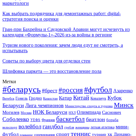
маркетологи
Как выбрать подрядчика для демонтажных работ: digital-
стратегия поиска и оценки
Гран-при Бахрейна и Саудовской Аравии могут исчезнуть из
календаря «Формулы-1»-2026 из-за войны в регионе
Туризм нового поколения: зачем люди едут не смотреть, а
испытывать
Советы по выбору цвета для отделки стен
Шлифовка паркета — это восстановление пола
Метки
#беларусь
#футбол
#россия
#брест
Азаренко
Китай
Кубок
Катар
Гомель
Гродно
Казахстан
Ковальчук
Витебск
Минск
Беларуси
Лига чемпионов
Министерство спорта и туризма
НОК Беларуси
Олимпиада
Могилев
Саснович
Москва
НХЛ
баскетбол
Соболенко
биатлон
борьба
УЕФА
Франция
гандбол
волейбол
мини-
легкая атлетика
гребля
женщины
велоспорт
теннис
спорт
футбол
хк Динамо-
турнир
соревнования
плавание