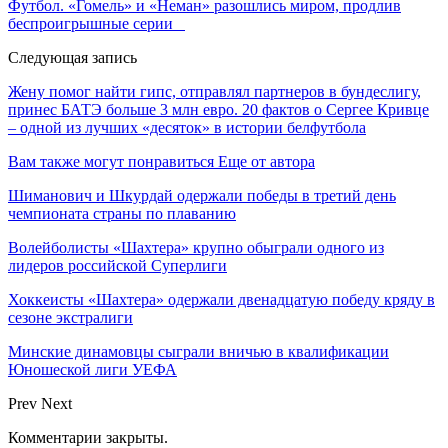
Футбол. «Гомель» и «Неман» разошлись миром, продлив
беспроигрышные серии
Следующая запись
Жену помог найти гипс, отправлял партнеров в бундеслигу,
принес БАТЭ больше 3 млн евро. 20 фактов о Сергее Кривце
– одной из лучших «десяток» в истории белфутбола
Вам также могут понравиться
Еще от автора
Шиманович и Шкурдай одержали победы в третий день
чемпионата страны по плаванию
Волейболисты «Шахтера» крупно обыграли одного из
лидеров российской Суперлиги
Хоккеисты «Шахтера» одержали двенадцатую победу кряду в
сезоне экстралиги
Минские динамовцы сыграли вничью в квалификации
Юношеской лиги УЕФА
Prev
Next
Комментарии закрыты.