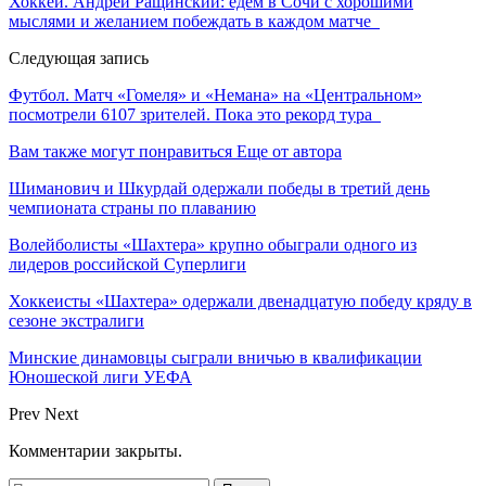
Хоккей. Андрей Ращинский: едем в Сочи с хорошими
мыслями и желанием побеждать в каждом матче
Следующая запись
Футбол. Матч «Гомеля» и «Немана» на «Центральном»
посмотрели 6107 зрителей. Пока это рекорд тура
Вам также могут понравиться
Еще от автора
Шиманович и Шкурдай одержали победы в третий день
чемпионата страны по плаванию
Волейболисты «Шахтера» крупно обыграли одного из
лидеров российской Суперлиги
Хоккеисты «Шахтера» одержали двенадцатую победу кряду в
сезоне экстралиги
Минские динамовцы сыграли вничью в квалификации
Юношеской лиги УЕФА
Prev
Next
Комментарии закрыты.