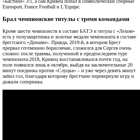
«Бастией» 3:1, а сам Кривец попал в символические сборные
Eurosport, France Football и L’Equipe.
Брал чемпионские титулы с тремя командами
Кроме шести чемпионств в составе БАТЭ и титула с «Лехом»
есть у полузащитника и золотые медали чемпионата в составе
брестского «Динамо». Правда, 2019-й, в котором Брест
прервал гегемонию борисовчан, сложился для Сергея очень
сложно: после травмы, полученной в предпоследнем туре
чемпионата-2018, Кривец восстанавливался почти год, на
поле появился лишь в октябре, выйдя на заключительные 20
минут поединка против «Слуцка» – и уже через девять минут
забил гол, благодаря которому брестчане перевернули игру и
дожали соперника.