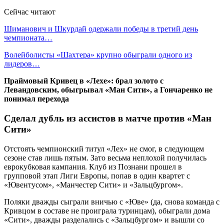
Сейчас читают
Шиманович и Шкурдай одержали победы в третий день
чемпионата…
Волейболисты «Шахтера» крупно обыграли одного из
лидеров…
Праймовый Кривец в «Лехе»: брал золото с
Левандовским, обыгрывал «Ман Сити», а Гончаренко не
понимал перехода
Сделал дубль из ассистов в матче против «Ман
Сити»
Отстоять чемпионский титул «Лех» не смог, в следующем
сезоне став лишь пятым. Зато весьма неплохой получилась
еврокубковая кампания. Клуб из Познани прошел в
групповой этап Лиги Европы, попав в один квартет с
«Ювентусом», «Манчестер Сити» и «Зальцбургом».
Поляки дважды сыграли вничью с «Юве» (да, снова команда с
Кривцом в составе не проиграла туринцам), обыграли дома
«Сити», дважды разделались с «Зальцбургом» и вышли со