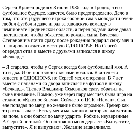
Сергей Кривец родился 8 июня 1986 года в Гродно, а его
футбольное будущее, кажется, было предопределено. Дело в
том, что отец будущего игрока сборной сам в молодости очень
любил футбол и даже играл за заводскую команду в
чемпионате Гродненской области, а перед родами жене давал
наставление, чтобы обязательно рожала сына. Вячеслав
Степановича почти сразу после рождения подарил сыну мяч и
планировал отдать в местную СДЮШОР-6. Но Сергей
опередил отца и вместе с друзьями записался в школу
«Белкард».
– Я старался, чтобы у Сергея всегда был футбольный мяч. А
то и два. И он постоянно с мячами возился. Я хотел его
отвести в СДЮШОР-6, но Сергей меня опередил. В 7 лет
вместе с пацанами со двора записался на футбол в школу
«Белкард». Тренер Владимир Семериков сразу обратил на
сына внимание. Помню, уже через пару месяцев была игра на
стадионе «Красное Знамя». Сейчас это ЦСК «Неман». Сын
еле попадал по мячу, но желание было огромное. Тренер как-
то рассказывал: «Есть у меня мальчишки, которых выпустишь
на поле, а они боятся по мячу ударить. Робкие, неуверенные.
А Сергей не такой. Он постоянно меня дергает: «Выпустите,
выпустите». Я и выпускаю». Желание зашкаливало.