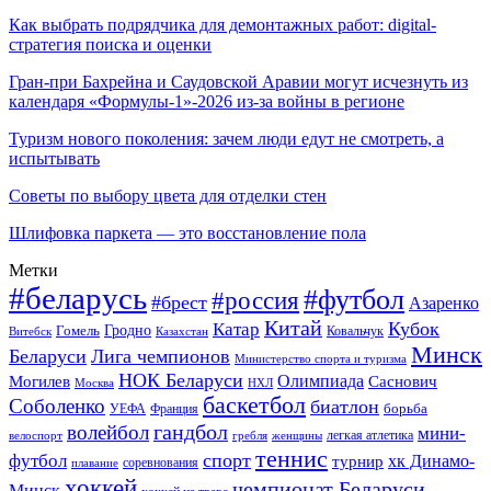
Как выбрать подрядчика для демонтажных работ: digital-
стратегия поиска и оценки
Гран-при Бахрейна и Саудовской Аравии могут исчезнуть из
календаря «Формулы-1»-2026 из-за войны в регионе
Туризм нового поколения: зачем люди едут не смотреть, а
испытывать
Советы по выбору цвета для отделки стен
Шлифовка паркета — это восстановление пола
Метки
#беларусь
#футбол
#россия
#брест
Азаренко
Китай
Кубок
Катар
Гомель
Гродно
Казахстан
Ковальчук
Витебск
Минск
Беларуси
Лига чемпионов
Министерство спорта и туризма
НОК Беларуси
Олимпиада
Могилев
Саснович
Москва
НХЛ
баскетбол
Соболенко
биатлон
борьба
УЕФА
Франция
гандбол
волейбол
мини-
легкая атлетика
гребля
женщины
велоспорт
теннис
спорт
футбол
хк Динамо-
турнир
соревнования
плавание
хоккей
чемпионат Беларуси
Минск