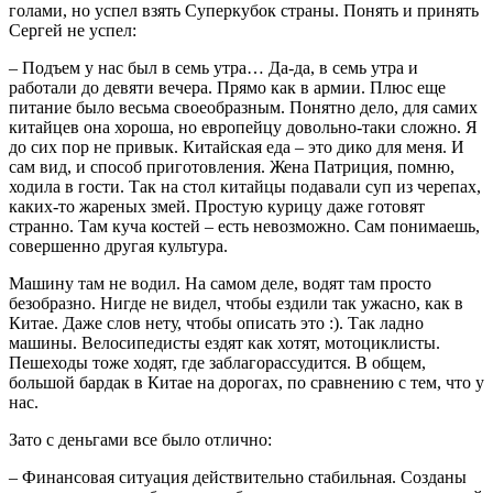
голами, но успел взять Суперкубок страны. Понять и принять
Сергей не успел:
– Подъем у нас был в семь утра… Да-да, в семь утра и
работали до девяти вечера. Прямо как в армии. Плюс еще
питание было весьма своеобразным. Понятно дело, для самих
китайцев она хороша, но европейцу довольно-таки сложно. Я
до сих пор не привык. Китайская еда – это дико для меня. И
сам вид, и способ приготовления. Жена Патриция, помню,
ходила в гости. Так на стол китайцы подавали суп из черепах,
каких-то жареных змей. Простую курицу даже готовят
странно. Там куча костей – есть невозможно. Сам понимаешь,
совершенно другая культура.
Машину там не водил. На самом деле, водят там просто
безобразно. Нигде не видел, чтобы ездили так ужасно, как в
Китае. Даже слов нету, чтобы описать это :). Так ладно
машины. Велосипедисты ездят как хотят, мотоциклисты.
Пешеходы тоже ходят, где заблагорассудится. В общем,
большой бардак в Китае на дорогах, по сравнению с тем, что у
нас.
Зато с деньгами все было отлично:
– Финансовая ситуация действительно стабильная. Созданы