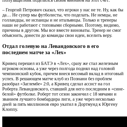
Полузащитник поделился своим мнением на этот счет:
– Георгий Петрович сказал, что игроки у нас не те. Ну, как бы
да… Не супер мы футболисты, что поделать. Не немцы, не
голландцы, не испанцы и не итальянцы. Только и тренеры
наши не работают с топовыми сборными. Поэтому, видимо,
причины в другом. Мы все вместе виноваты. Тренер не смог
объяснить, донести до команды свои идеи, вселить веру.
Отдал голевую на Левандовского в его
последнем матче за «Лех»
Кривец перешел из БАТЭ в «Лех», сразу же стал железным
игроком основы, а уже через полгода поднял над головой
чемпионский кубок, причем внеся весомый вклад в итоговый
успех. В решающем матче клуб из Познани без проблем
разобрал «Заглембе» 2:0, а Кривец сделал ассист на гол
Роберта Левандовского, ставший для него последним в «сине-
белой» футболке. Роберт тот сезон закончил с 18 мячами и
званием лучшего бомбардира лиги, а уже через несколько
дней за пять миллионов евро укатил в Дортмунд к Юргену
Клоппу.