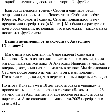
– Благодаря первому тренеру Сергея и еще пару ребят
отправили на просмотр в «Локомотив». Отбирали ребят
Юревич, Кононов и Гольмак. Сын им понравился, и ему
предложили перебраться [в Минск]. Мы были на распутье и
долго обдумывали, но решили, что надо ехать, – рассказывал
после отец футболиста.
– Ваши впечатления от знакомства с Анатолием
Юревичем?
– Мы с ним мало контачили. Чаще видели Гольмака и
Кононова. Кто-то из них даже приезжал к нам домой, когда
мы подписывали контракт. А Анатолия Ивановича увидели
впервые, когда сын начал выходить в основе. Мы беседовали с
Сергеем после одного из матчей, и он к нам подошел.
Похвалил сына, сказал, что перспективный парень и молодец.
По итогу Кривец уже в 18 лет дебютировал в «вышке» и
провел весьма неплохой сезон в составе «Локомотив»: в 26
матчах лиги забил три мяча и еще восемь раз ассистировал
партнерам. А по окончании чемпионата-2005 перебрался в
стан БАТЭ.