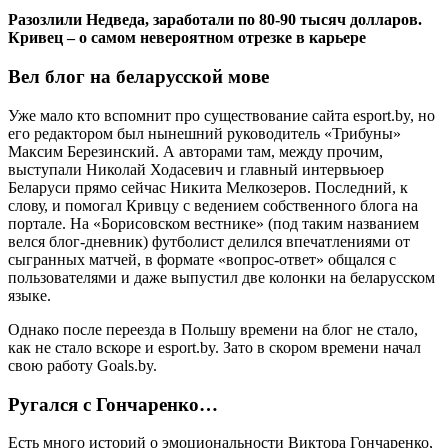
Разозлили Недведа, заработали по 80-90 тысяч долларов.
Кривец – о самом невероятном отрезке в карьере
Вел блог на беларусской мове
Уже мало кто вспомнит про существование сайта esport.by, но
его редактором был нынешний руководитель «Трибуны»
Максим Березинский. А авторами там, между прочим,
выступали Николай Ходасевич и главный интервьюер
Беларуси прямо сейчас Никита Мелкозеров. Последний, к
слову, и помогал Кривцу с ведением собственного блога на
портале. На «Борисовском вестнике» (под таким названием
велся блог-дневник) футболист делился впечатлениями от
сыгранных матчей, в формате «вопрос-ответ» общался с
пользователями и даже выпустил две колонки на беларусском
языке.
Однако после переезда в Польшу времени на блог не стало,
как не стало вскоре и esport.by. Зато в скором времени начал
свою работу Goals.by.
Ругался с Гончаренко…
Есть много историй о эмоциональности Виктора Гончаренко,