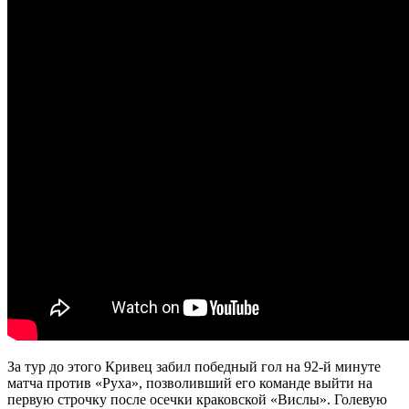
За тур до этого Кривец забил победный гол на 92-й минуте
матча против «Руха», позволивший его команде выйти на
первую строчку после осечки краковской «Вислы». Голевую