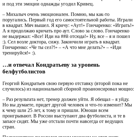
и под эти эмоции однажды угодил Кривец.
– Михалыч очень эмоционален. Помню, мы как-то
поругались. Первый год его самостоятельной работы. Играли
в квадрат. Мяч вышел. Я кричу: «Аут!» Гончаренко: «Играть!»
А я продолжаю кричать про аут. Слово за слово. Гончаренко
не выдержал: «Все! Иди на ##й отсюда!» Ну, все – я и пошел
:). Сел возле доктора, сижу. Закончили играть в квадрат.
Гончаренко: «Че ты сел?!» – «А что мне делать?» – «Иди
тренируйся!» :).
…и отвечал Кондратьеву за уровень
белфутболистов
Георгий Кондратьев свою первую отставку (второй пока не
случилось) из национальной сборной проанонсировал мощно:
– Раз результата нет, тренер должен уйти. Я обещал – я уйду.
Но вы думаете, придет другой человек и что-то изменит? Мы
к чему шли 25 лет, к тому и пришли. Юноши всем
проигрывают. В России выступают два футболиста, и те в
запасе сидят. Мы уже отстали почти навсегда от ведущих
стран.