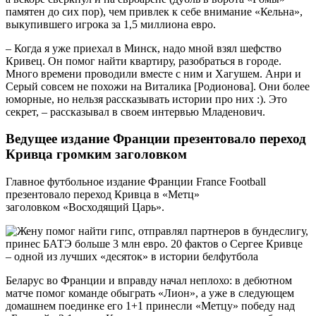
памятен до сих пор), чем привлек к себе внимание «Кельна»,
выкупившего игрока за 1,5 миллиона евро.
– Когда я уже приехал в Минск, надо мной взял шефство
Кривец. Он помог найти квартиру, разобраться в городе.
Много времени проводили вместе с ним и Хагушем. Анри и
Серый совсем не похожи на Виталика [Родионова]. Они более
юморные, но нельзя рассказывать истории про них :). Это
секрет, – рассказывал в своем интервью Младенович.
Ведущее издание Франции презентовало переход
Кривца громким заголовком
Главное футбольное издание Франции France Football
презентовало переход Кривца в «Метц»
заголовком «Восходящий Царь».
Беларус во Франции и вправду начал неплохо: в дебютном
матче помог команде обыграть «Лион», а уже в следующем
домашнем поединке его 1+1 принесли «Метцу» победу над