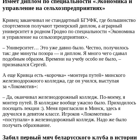
Имеет диплом по специальности «Экономика и
управление на сельхозпредприятиях»
Кривец заканчивал не стандартный БГУФК, где большинство
спортсменов получают тренерский диплом, а аграрный
университет в родном Гродно по специальности «Экономика
и управление на сельхозпредприятиях».
– Университет… Это уже давно было. Честно, получилось
так: две минуты позора — и диплом. Я много чего сдавал
подобным образом. Времени на учебу особо не было, –
признавался Сергей.
А еще Кривца есть «корочка» «монтера путей» минского
железнодорожного колледжа, где он учился, выступая
за «Локомотив»:
– Да, оканчивал железнодорожный колледж. По-моему, я
монтер путей. В колледже вообще ужасно было. Приходилось
посещать лекции :). Меня пригласили в Минск, здесь я
доучился в девятом классе. Игроков «Локомотива»
«поступали» в железнодорожный колледж. Надо же было
получать образование.
Забил первый мяч беларусского клуба в истории