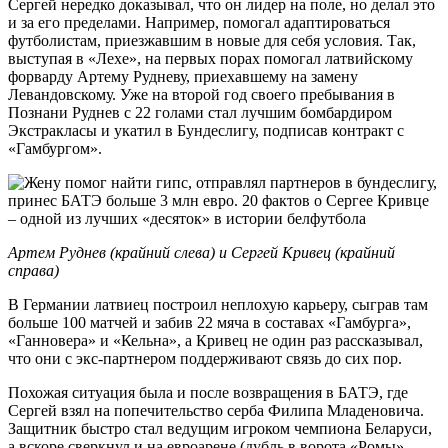
Сергей нередко доказывал, что он лидер на поле, но делал это
и за его пределами. Например, помогал адаптироваться
футболистам, приезжавшим в новые для себя условия. Так,
выступая в «Лехе», на первых порах помогал латвийскому
форварду Артему Рудневу, приехавшему на замену
Левандовскому. Уже на второй год своего пребывания в
Познани Руднев с 22 голами стал лучшим бомбардиром
Экстракласы и укатил в Бундеслигу, подписав контракт с
«Гамбургом».
Артем Руднев (крайний слева) и Сергей Кривец (крайний
справа)
В Германии латвиец построил неплохую карьеру, сыграв там
больше 100 матчей и забив 22 мяча в составах «Гамбурга»,
«Ганновера» и «Кельна», а Кривец не один раз рассказывал,
что они с экс-партнером поддерживают связь до сих пор.
Похожая ситуация была и после возвращения в БАТЭ, где
Сергей взял на попечительство серба Филипа Младеновича.
Защитник быстро стал ведущим игроком чемпиона Беларуси,
а вскоре сверкнул и на евроарене (дубль в ворота «Ромы»