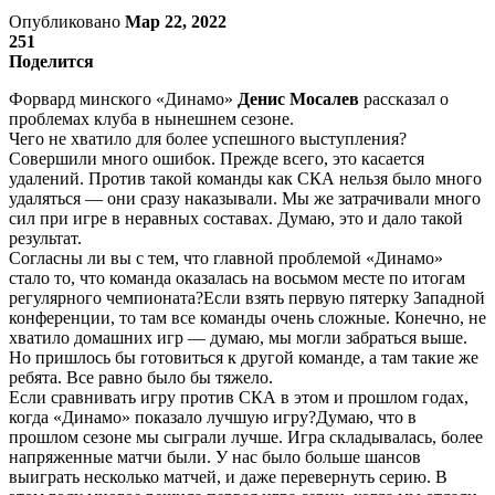
Опубликовано
Мар 22, 2022
251
Поделится
Форвард минского «Динамо»
Денис Мосалев
рассказал о
проблемах клуба в нынешнем сезоне.
Чего не хватило для более успешного выступления?
Совершили много ошибок. Прежде всего, это касается
удалений. Против такой команды как СКА нельзя было много
удаляться — они сразу наказывали. Мы же затрачивали много
сил при игре в неравных составах. Думаю, это и дало такой
результат.
Согласны ли вы с тем, что главной проблемой «Динамо»
стало то, что команда оказалась на восьмом месте по итогам
регулярного чемпионата?Если взять первую пятерку Западной
конференции, то там все команды очень сложные. Конечно, не
хватило домашних игр — думаю, мы могли забраться выше.
Но пришлось бы готовиться к другой команде, а там такие же
ребята. Все равно было бы тяжело.
Если сравнивать игру против СКА в этом и прошлом годах,
когда «Динамо» показало лучшую игру?Думаю, что в
прошлом сезоне мы сыграли лучше. Игра складывалась, более
напряженные матчи были. У нас было больше шансов
выиграть несколько матчей, и даже перевернуть серию. В