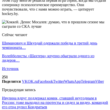
этом году многое решила первая игра серии, когда мы отдали
сопернику психологическое преимущество. Они
почувствовали, что с нами можно играть, — цитирует
hockey.by.
Сейчас читают
Шиманович и Шкурдай одержали победы в третий день
чемпионата…
Волейболисты «Шахтера» крупно обыграли одного из
лидеров…
Источник
251
Поделится
VK
OK.ru
Facebook
Twitter
WhatsApp
Telegram
Viber
Предыдущая запись
Ивулина вдруг поддержал комик, ставший неугодным в
России: тоже выходил на протесты и сидел за видео, командой
его отца рулил Кондратьев