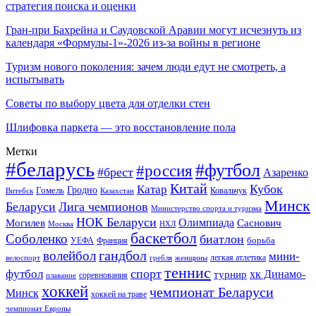
стратегия поиска и оценки
Гран-при Бахрейна и Саудовской Аравии могут исчезнуть из
календаря «Формулы-1»-2026 из-за войны в регионе
Туризм нового поколения: зачем люди едут не смотреть, а
испытывать
Советы по выбору цвета для отделки стен
Шлифовка паркета — это восстановление пола
Метки
#беларусь
#футбол
#россия
#брест
Азаренко
Китай
Кубок
Катар
Гомель
Гродно
Казахстан
Ковальчук
Витебск
Минск
Беларуси
Лига чемпионов
Министерство спорта и туризма
НОК Беларуси
Олимпиада
Могилев
Саснович
Москва
НХЛ
баскетбол
Соболенко
биатлон
борьба
УЕФА
Франция
гандбол
волейбол
мини-
легкая атлетика
гребля
женщины
велоспорт
теннис
спорт
футбол
хк Динамо-
турнир
соревнования
плавание
хоккей
чемпионат Беларуси
Минск
хоккей на траве
чемпионат Европы