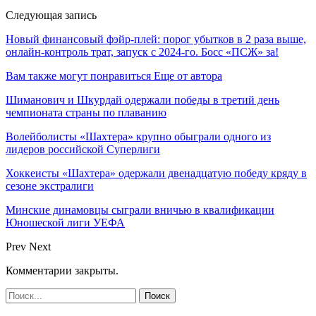
Следующая запись
Новый финансовый фэйр-плей: порог убытков в 2 раза выше,
онлайн-контроль трат, запуск с 2024-го. Босс «ПСЖ» за!
Вам также могут понравиться
Еще от автора
Шиманович и Шкурдай одержали победы в третий день
чемпионата страны по плаванию
Волейболисты «Шахтера» крупно обыграли одного из
лидеров российской Суперлиги
Хоккеисты «Шахтера» одержали двенадцатую победу кряду в
сезоне экстралиги
Минские динамовцы сыграли вничью в квалификации
Юношеской лиги УЕФА
Prev
Next
Комментарии закрыты.