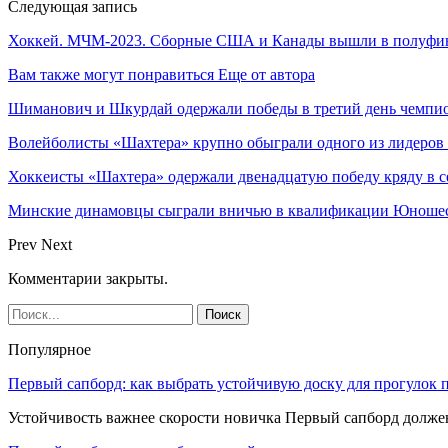
Следующая запись
Хоккей. МЧМ-2023. Сборные США и Канады вышли в полуф
Вам также могут понравиться
Еще от автора
Шиманович и Шкурдай одержали победы в третий день чемпио
Волейболисты «Шахтера» крупно обыграли одного из лидеров
Хоккеисты «Шахтера» одержали двенадцатую победу кряду в с
Минские динамовцы сыграли вничью в квалификации Юноше
Prev
Next
Комментарии закрыты.
Популярное
Первый сапборд: как выбрать устойчивую доску для прогулок 
Устойчивость важнее скорости новичка Первый сапборд долж