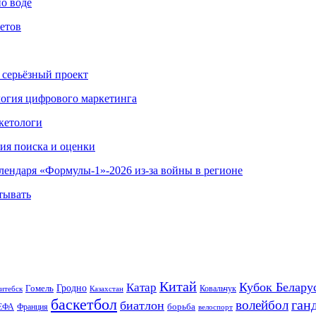
по воде
етов
 серьёзный проект
ология цифрового маркетинга
кетологи
гия поиска и оценки
алендаря «Формулы-1»-2026 из-за войны в регионе
тывать
Китай
Кубок Белару
Катар
Гомель
Гродно
Казахстан
Ковальчук
итебск
баскетбол
ган
волейбол
биатлон
борьба
ЕФА
Франция
велоспорт