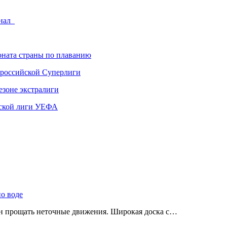
инал
ната страны по плаванию
 российской Суперлиги
езоне экстралиги
ской лиги УЕФА
по воде
ен прощать неточные движения. Широкая доска с…