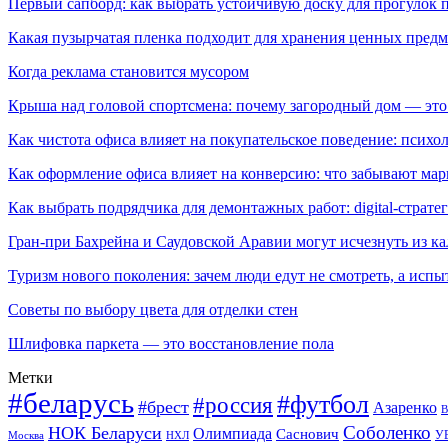
Первый сапборд: как выбрать устойчивую доску для прогулок 
Какая пузырчатая пленка подходит для хранения ценных предм
Когда реклама становится мусором
Крыша над головой спортсмена: почему загородный дом — это
Как чистота офиса влияет на покупательское поведение: псих
Как оформление офиса влияет на конверсию: что забывают мар
Как выбрать подрядчика для демонтажных работ: digital-страте
Гран-при Бахрейна и Саудовской Аравии могут исчезнуть из к
Туризм нового поколения: зачем люди едут не смотреть, а испы
Советы по выбору цвета для отделки стен
Шлифовка паркета — это восстановление пола
Метки
#беларусь
#футбол
#россия
#брест
Азаренко
В
Соболенко
НОК Беларуси
Олимпиада
Саснович
У
Москва
НХЛ