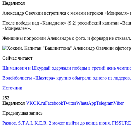
Поделится
Александр Овечкин встретился с мамами игроков «Монреаля» п
После победы над «Канадиенс» (9:2) российский капитан «Ваш
«Монреалем».
Женщины попросили Александра о фото, и форвард не отказа
Сейчас читают
Шиманович и Шкурдай одержали победы в третий день чемп
Волейболисты «Шахтера» крупно обыграли одного из лидеро
Источник
252
Поделится
VK
OK.ru
Facebook
Twitter
WhatsApp
Telegram
Viber
Предыдущая запись
Разное. S.T.A.L.K.E.R. 2 может выйти до конца июня, FISSURE