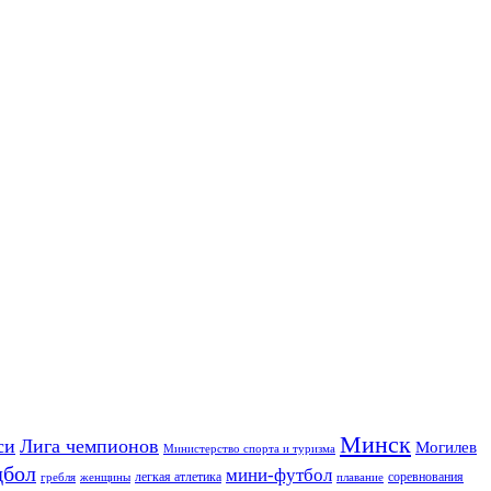
Минск
си
Лига чемпионов
Могилев
Министерство спорта и туризма
дбол
мини-футбол
легкая атлетика
соревнования
гребля
женщины
плавание