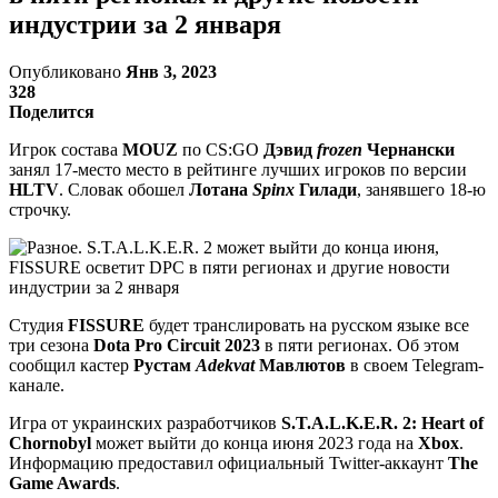
индустрии за 2 января
Опубликовано
Янв 3, 2023
328
Поделится
Игрок состава
MOUZ
по CS:GO
Дэвид
frozen
Чернански
занял 17-место место в рейтинге лучших игроков по версии
HLTV
. Словак обошел
Лотана
Spinx
Гилади
, занявшего 18-ю
строчку.
Студия
FISSURE
будет транслировать на русском языке все
три сезона
Dota Pro Circuit 2023
в пяти регионах. Об этом
сообщил кастер
Рустам
Adekvat
Мавлютов
в своем Telegram-
канале.
Игра от украинских разработчиков
S.T.A.L.K.E.R. 2: Heart of
Chornobyl
может выйти до конца июня 2023 года на
Xbox
.
Информацию предоставил официальный Twitter-аккаунт
The
Game Awards
.