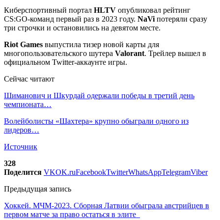
Киберспортивный портал
HLTV
опубликовал рейтинг
CS:GO-команд первый раз в 2023 году.
NaVi
потеряли сразу
три строчки и остановились на девятом месте.
Riot Games
выпустила тизер новой карты для
многопользовательского шутера
Valorant
. Трейлер вышел в
официальном Twitter-аккаунте игры.
Сейчас читают
Шиманович и Шкурдай одержали победы в третий день
чемпионата…
Волейболисты «Шахтера» крупно обыграли одного из
лидеров…
Источник
328
Поделится
VK
OK.ru
Facebook
Twitter
WhatsApp
Telegram
Viber
Предыдущая запись
Хоккей. МЧМ-2023. Сборная Латвии обыграла австрийцев в
первом матче за право остаться в элите