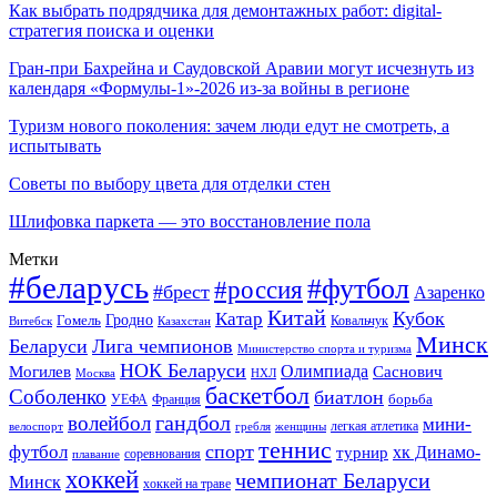
Как выбрать подрядчика для демонтажных работ: digital-
стратегия поиска и оценки
Гран-при Бахрейна и Саудовской Аравии могут исчезнуть из
календаря «Формулы-1»-2026 из-за войны в регионе
Туризм нового поколения: зачем люди едут не смотреть, а
испытывать
Советы по выбору цвета для отделки стен
Шлифовка паркета — это восстановление пола
Метки
#беларусь
#футбол
#россия
#брест
Азаренко
Китай
Кубок
Катар
Гомель
Гродно
Казахстан
Ковальчук
Витебск
Минск
Беларуси
Лига чемпионов
Министерство спорта и туризма
НОК Беларуси
Олимпиада
Могилев
Саснович
Москва
НХЛ
баскетбол
Соболенко
биатлон
борьба
УЕФА
Франция
гандбол
волейбол
мини-
легкая атлетика
гребля
женщины
велоспорт
теннис
спорт
футбол
хк Динамо-
турнир
соревнования
плавание
хоккей
чемпионат Беларуси
Минск
хоккей на траве