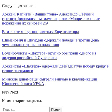
Следующая запись
Хоккей. Капитан «Вашингтона» Александр Овечкин
сфотографировался с мамами игроков «Монреаля» после
поражения их сыновей 2:9
Вам также могут понравиться
Еще от автора
Шиманович и Шкурдай одержали победы в третий день
чемпионата страны по плаванию
Волейболисты «Шахтера» крупно обыграли одного из
лидеров российской Суперлиги
Хоккеисты «Шахтера» одержали двенадцатую победу кряду в
сезоне экстралиги
Минские динамовцы сыграли вничью в квалификации
Юношеской лиги УЕФА
Prev
Next
Комментарии закрыты.