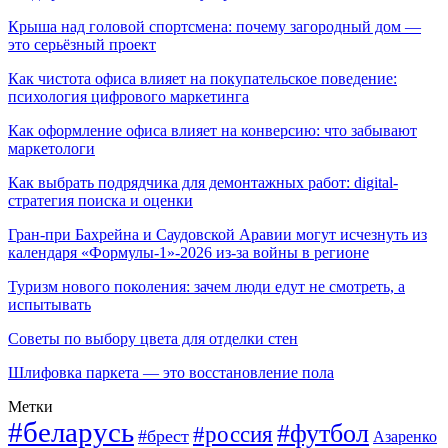
Крыша над головой спортсмена: почему загородный дом —
это серьёзный проект
Как чистота офиса влияет на покупательское поведение:
психология цифрового маркетинга
Как оформление офиса влияет на конверсию: что забывают
маркетологи
Как выбрать подрядчика для демонтажных работ: digital-
стратегия поиска и оценки
Гран-при Бахрейна и Саудовской Аравии могут исчезнуть из
календаря «Формулы-1»-2026 из-за войны в регионе
Туризм нового поколения: зачем люди едут не смотреть, а
испытывать
Советы по выбору цвета для отделки стен
Шлифовка паркета — это восстановление пола
Метки
#беларусь
#футбол
#россия
#брест
Азаренко