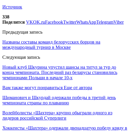
Источник
338
Поделится
VK
OK.ru
Facebook
Twitter
WhatsApp
Telegram
Viber
Предыдущая запись
Названы составы команд белорусских борцов на
международный турнир в Москве
Следующая запись
Новый клуб Шкурина упустил шансы на титул за тур до
конца чемпионата. Последний раз беларусы становились
чемпионами Польши в начале 10-х
Вам также могут понравиться
Еще от автора
Шиманович и Шкурдай одержали победы в третий день
чемпионата страны по плаванию
Волейболисты «Шахтера» крупно обыграли одного из
лидеров российской Суперлиги
Хоккеисты «Шахтера» одержали двенадцатую победу кряду в