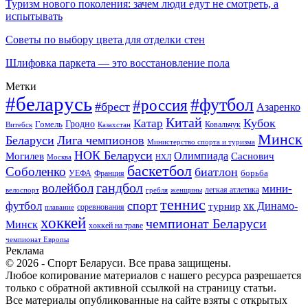
Туризм нового поколения: зачем люди едут не смотреть, а
испытывать
Советы по выбору цвета для отделки стен
Шлифовка паркета — это восстановление пола
Метки
#беларусь
#футбол
#россия
#брест
Азаренко
Китай
Кубок
Катар
Гомель
Гродно
Казахстан
Ковальчук
Витебск
Минск
Беларуси
Лига чемпионов
Министерство спорта и туризма
НОК Беларуси
Олимпиада
Могилев
Саснович
Москва
НХЛ
баскетбол
Соболенко
биатлон
борьба
УЕФА
Франция
гандбол
волейбол
мини-
легкая атлетика
гребля
женщины
велоспорт
теннис
спорт
футбол
хк Динамо-
турнир
соревнования
плавание
хоккей
чемпионат Беларуси
Минск
хоккей на траве
чемпионат Европы
Реклама
© 2026 - Спорт Беларуси. Все права защищены.
Любое копирование материалов с нашего ресурса разрешается
только с обратной активной ссылкой на страницу статьи.
Все материалы опубликованные на сайте взяты с открытых