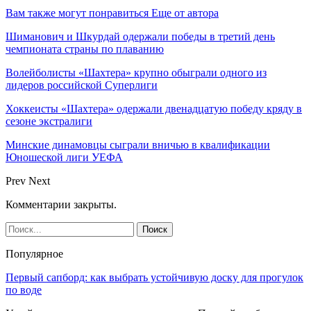
Вам также могут понравиться
Еще от автора
Шиманович и Шкурдай одержали победы в третий день
чемпионата страны по плаванию
Волейболисты «Шахтера» крупно обыграли одного из
лидеров российской Суперлиги
Хоккеисты «Шахтера» одержали двенадцатую победу кряду в
сезоне экстралиги
Минские динамовцы сыграли вничью в квалификации
Юношеской лиги УЕФА
Prev
Next
Комментарии закрыты.
Популярное
Первый сапборд: как выбрать устойчивую доску для прогулок
по воде