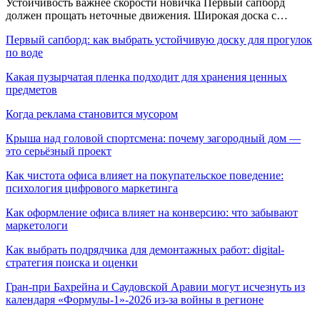
Устойчивость важнее скорости новичка Первый сапборд
должен прощать неточные движения. Широкая доска с…
Первый сапборд: как выбрать устойчивую доску для прогулок
по воде
Какая пузырчатая пленка подходит для хранения ценных
предметов
Когда реклама становится мусором
Крыша над головой спортсмена: почему загородный дом —
это серьёзный проект
Как чистота офиса влияет на покупательское поведение:
психология цифрового маркетинга
Как оформление офиса влияет на конверсию: что забывают
маркетологи
Как выбрать подрядчика для демонтажных работ: digital-
стратегия поиска и оценки
Гран-при Бахрейна и Саудовской Аравии могут исчезнуть из
календаря «Формулы-1»-2026 из-за войны в регионе