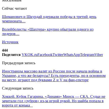
Сейчас читают
Шиманович и Шкурдай одержали победы в третий день
чемпионата…
Волейболисты «Шахтера» крупно обыграли одного из
лидеров…
Источник
444
Поделится
VK
OK.ru
Facebook
Twitter
WhatsApp
Telegram
Viber
Предыдущая запись
Иностранцы массово валят из России после начала войны в
Украине, а что же беларусы? Есть прецеденты, но в основном
на месте, играют под буквами Z и V на фан-секторе
Следующая запись
Хоккей. Кубок Гагарина. «Динамо» Минск — СКА. Судьи не
зачитали гол «зубров» из-за игрой рукой. Но шайба попала в
ворота от конька