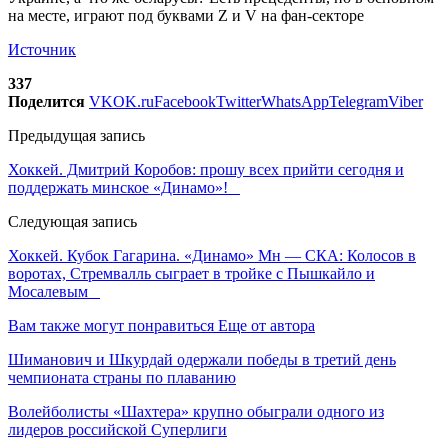
Источник
337
Поделится
VK
OK.ru
Facebook
Twitter
WhatsApp
Telegram
Viber
Предыдущая запись
Хоккей. Дмитрий Коробов: прошу всех прийти сегодня и
поддержать минское «Динамо»!
Следующая запись
Хоккей. Кубок Гагарина. «Динамо» Мн — СКА: Колосов в
воротах, Стремвалль сыграет в тройке с Пышкайло и
Мосалевым
Вам также могут понравиться
Еще от автора
Шиманович и Шкурдай одержали победы в третий день
чемпионата страны по плаванию
Волейболисты «Шахтера» крупно обыграли одного из
лидеров российской Суперлиги