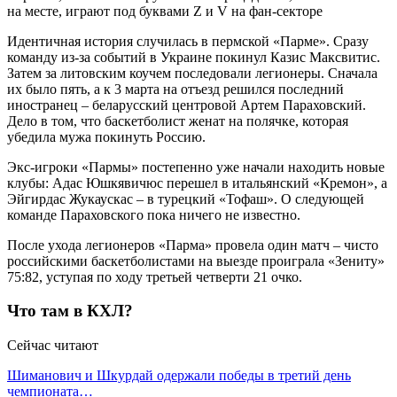
Идентичная история случилась в пермской «Парме». Сразу
команду из-за событий в Украине покинул Казис Максвитис.
Затем за литовским коучем последовали легионеры. Сначала
их было пять, а к 3 марта на отъезд решился последний
иностранец – беларусский центровой Артем Параховский.
Дело в том, что баскетболист женат на полячке, которая
убедила мужа покинуть Россию.
Экс-игроки «Пармы» постепенно уже начали находить новые
клубы: Адас Юшкявичюс перешел в итальянский «Кремон», а
Эйгирдас Жукаускас – в турецкий «Тофаш». О следующей
команде Параховского пока ничего не известно.
После ухода легионеров «Парма» провела один матч – чисто
российскими баскетболистами на выезде проиграла «Зениту»
75:82, уступая по ходу третьей четверти 21 очко.
Что там в КХЛ?
Сейчас читают
Шиманович и Шкурдай одержали победы в третий день
чемпионата…