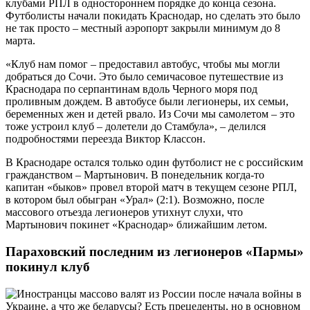
клубами РПЛ в одностороннем порядке до конца сезона.
Футболисты начали покидать Краснодар, но сделать это было
не так просто – местный аэропорт закрыли минимум до 8
марта.
«Клуб нам помог – предоставил автобус, чтобы мы могли
добраться до Сочи. Это было семичасовое путешествие из
Краснодара по серпантинам вдоль Черного моря под
проливным дождем. В автобусе были легионеры, их семьи,
беременных жен и детей рвало. Из Сочи мы самолетом – это
тоже устроил клуб – долетели до Стамбула», – делился
подробностями переезда Виктор Классон.
В Краснодаре остался только один футболист не с российским
гражданством – Мартынович. В понедельник когда-то
капитан «быков» провел второй матч в текущем сезоне РПЛ,
в котором был обыгран «Урал» (2:1). Возможно, после
массового отъезда легионеров утихнут слухи, что
Мартынович покинет «Краснодар» ближайшим летом.
Параховский последним из легионеров «Пармы»
покинул клуб