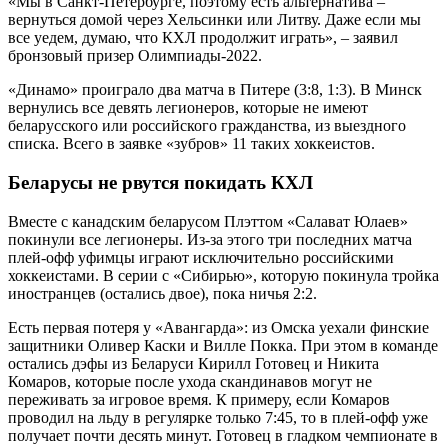
«Мы в Санкт-Петербурге, поэтому есть альтернатива –
вернуться домой через Хельсинки или Литву. Даже если мы
все уедем, думаю, что КХЛ продолжит играть», – заявил
бронзовый призер Олимпиады-2022.
«Динамо» проиграло два матча в Питере (3:8, 1:3). В Минск
вернулись все девять легионеров, которые не имеют
беларусского или российского гражданства, из выездного
списка. Всего в заявке «зубров» 11 таких хоккеистов.
Беларусы не рвутся покидать КХЛ
Вместе с канадским беларусом Плэттом «Салават Юлаев»
покинули все легионеры. Из-за этого три последних матча
плей-офф уфимцы играют исключительно российскими
хоккеистами. В серии с «Сибирью», которую покинула тройка
иностранцев (остались двое), пока ничья 2:2.
Есть первая потеря у «Авангарда»: из Омска уехали финские
защитники Оливер Каски и Вилле Покка. При этом в команде
остались дэфы из Беларуси Кирилл Готовец и Никита
Комаров, которые после ухода скандинавов могут не
переживать за игровое время. К примеру, если Комаров
проводил на льду в регулярке только 7:45, то в плей-офф уже
получает почти десять минут. Готовец в гладком чемпионате в