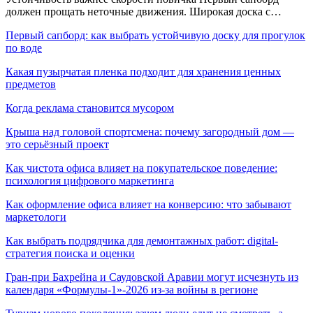
должен прощать неточные движения. Широкая доска с…
Первый сапборд: как выбрать устойчивую доску для прогулок
по воде
Какая пузырчатая пленка подходит для хранения ценных
предметов
Когда реклама становится мусором
Крыша над головой спортсмена: почему загородный дом —
это серьёзный проект
Как чистота офиса влияет на покупательское поведение:
психология цифрового маркетинга
Как оформление офиса влияет на конверсию: что забывают
маркетологи
Как выбрать подрядчика для демонтажных работ: digital-
стратегия поиска и оценки
Гран-при Бахрейна и Саудовской Аравии могут исчезнуть из
календаря «Формулы-1»-2026 из-за войны в регионе