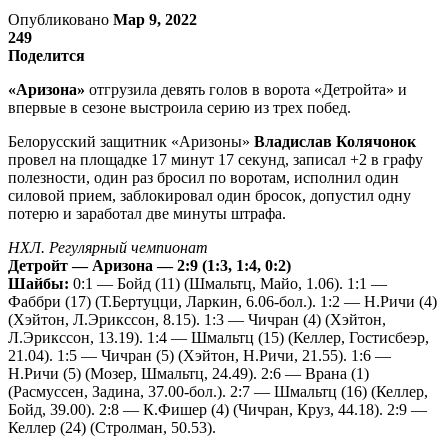
Опубликовано
Мар 9, 2022
249
Поделится
«Аризона»
отгрузила девять голов в ворота «Детройта» и
впервые в сезоне выстроила серию из трех побед.
Белорусский защитник «Аризоны»
Владислав Колячонок
провел на площадке 17 минут 17 секунд, записал +2 в графу
полезности, один раз бросил по воротам, исполнил один
силовой прием, заблокировал один бросок, допустил одну
потерю и заработал две минуты штрафа.
НХЛ. Регулярный чемпионат
Детройт — Аризона — 2:9 (1:3, 1:4, 0:2)
Шайбы:
0:1 — Бойд (11) (Шмальтц, Майо, 1.06). 1:1 —
Фаббри (17) (Т.Бертуцци, Ларкин, 6.06-бол.). 1:2 — Н.Ричи (4)
(Хэйтон, Л.Эрикссон, 8.15). 1:3 — Чичран (4) (Хэйтон,
Л.Эрикссон, 13.19). 1:4 — Шмальтц (15) (Келлер, Гостисбеэр,
21.04). 1:5 — Чичран (5) (Хэйтон, Н.Ричи, 21.55). 1:6 —
Н.Ричи (5) (Мозер, Шмальтц, 24.49). 2:6 — Врана (1)
(Расмуссен, Задина, 37.00-бол.). 2:7 — Шмальтц (16) (Келлер,
Бойд, 39.00). 2:8 — К.Фишер (4) (Чичран, Круз, 44.18). 2:9 —
Келлер (24) (Стролман, 50.53).