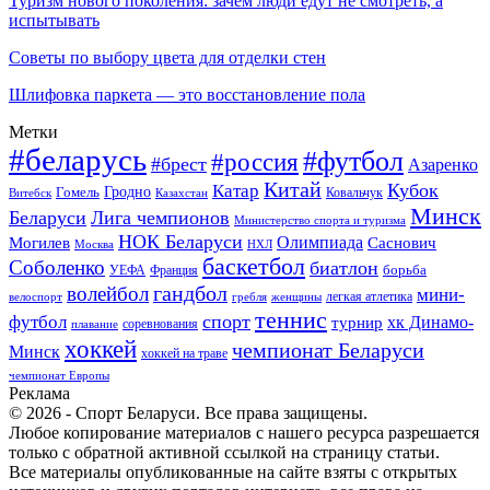
Туризм нового поколения: зачем люди едут не смотреть, а
испытывать
Советы по выбору цвета для отделки стен
Шлифовка паркета — это восстановление пола
Метки
#беларусь
#футбол
#россия
#брест
Азаренко
Китай
Кубок
Катар
Гомель
Гродно
Казахстан
Ковальчук
Витебск
Минск
Беларуси
Лига чемпионов
Министерство спорта и туризма
НОК Беларуси
Олимпиада
Могилев
Саснович
Москва
НХЛ
баскетбол
Соболенко
биатлон
борьба
УЕФА
Франция
гандбол
волейбол
мини-
легкая атлетика
гребля
женщины
велоспорт
теннис
спорт
футбол
хк Динамо-
турнир
соревнования
плавание
хоккей
чемпионат Беларуси
Минск
хоккей на траве
чемпионат Европы
Реклама
© 2026 - Спорт Беларуси. Все права защищены.
Любое копирование материалов с нашего ресурса разрешается
только с обратной активной ссылкой на страницу статьи.
Все материалы опубликованные на сайте взяты с открытых