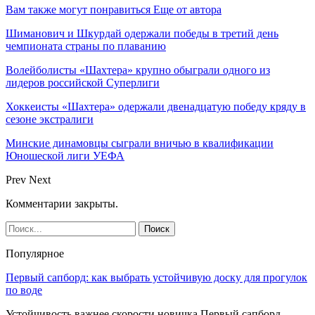
Вам также могут понравиться
Еще от автора
Шиманович и Шкурдай одержали победы в третий день
чемпионата страны по плаванию
Волейболисты «Шахтера» крупно обыграли одного из
лидеров российской Суперлиги
Хоккеисты «Шахтера» одержали двенадцатую победу кряду в
сезоне экстралиги
Минские динамовцы сыграли вничью в квалификации
Юношеской лиги УЕФА
Prev
Next
Комментарии закрыты.
Популярное
Первый сапборд: как выбрать устойчивую доску для прогулок
по воде
Устойчивость важнее скорости новичка Первый сапборд