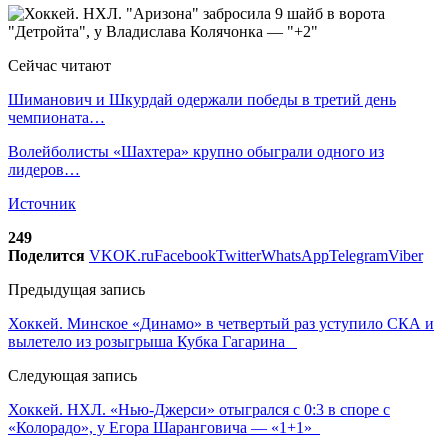
Сейчас читают
Шиманович и Шкурдай одержали победы в третий день
чемпионата…
Волейболисты «Шахтера» крупно обыграли одного из
лидеров…
Источник
249
Поделится
VK
OK.ru
Facebook
Twitter
WhatsApp
Telegram
Viber
Предыдущая запись
Хоккей. Минское «Динамо» в четвертый раз уступило СКА и
вылетело из розыгрыша Кубка Гагарина
Следующая запись
Хоккей. НХЛ. «Нью-Джерси» отыгрался с 0:3 в споре с
«Колорадо», у Егора Шаранговича — «1+1»