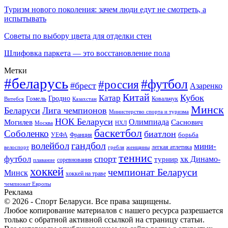
Туризм нового поколения: зачем люди едут не смотреть, а
испытывать
Советы по выбору цвета для отделки стен
Шлифовка паркета — это восстановление пола
Метки
#беларусь
#футбол
#россия
#брест
Азаренко
Китай
Кубок
Катар
Гомель
Гродно
Казахстан
Ковальчук
Витебск
Минск
Беларуси
Лига чемпионов
Министерство спорта и туризма
НОК Беларуси
Олимпиада
Могилев
Саснович
Москва
НХЛ
баскетбол
Соболенко
биатлон
борьба
УЕФА
Франция
гандбол
волейбол
мини-
легкая атлетика
гребля
женщины
велоспорт
теннис
спорт
футбол
хк Динамо-
турнир
соревнования
плавание
хоккей
чемпионат Беларуси
Минск
хоккей на траве
чемпионат Европы
Реклама
© 2026 - Спорт Беларуси. Все права защищены.
Любое копирование материалов с нашего ресурса разрешается
только с обратной активной ссылкой на страницу статьи.