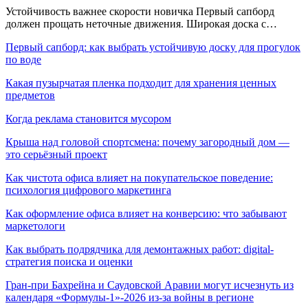
Устойчивость важнее скорости новичка Первый сапборд
должен прощать неточные движения. Широкая доска с…
Первый сапборд: как выбрать устойчивую доску для прогулок
по воде
Какая пузырчатая пленка подходит для хранения ценных
предметов
Когда реклама становится мусором
Крыша над головой спортсмена: почему загородный дом —
это серьёзный проект
Как чистота офиса влияет на покупательское поведение:
психология цифрового маркетинга
Как оформление офиса влияет на конверсию: что забывают
маркетологи
Как выбрать подрядчика для демонтажных работ: digital-
стратегия поиска и оценки
Гран-при Бахрейна и Саудовской Аравии могут исчезнуть из
календаря «Формулы-1»-2026 из-за войны в регионе