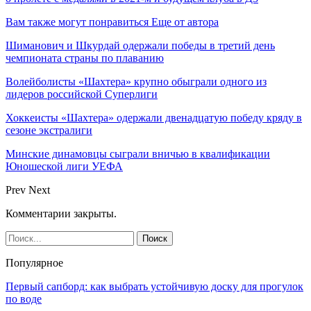
Вам также могут понравиться
Еще от автора
Шиманович и Шкурдай одержали победы в третий день
чемпионата страны по плаванию
Волейболисты «Шахтера» крупно обыграли одного из
лидеров российской Суперлиги
Хоккеисты «Шахтера» одержали двенадцатую победу кряду в
сезоне экстралиги
Минские динамовцы сыграли вничью в квалификации
Юношеской лиги УЕФА
Prev
Next
Комментарии закрыты.
Популярное
Первый сапборд: как выбрать устойчивую доску для прогулок
по воде