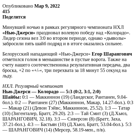
Опубликовано
Мар 9, 2022
415
Поделится
Минувшей ночью в рамках регулярного чемпионата НХЛ
«Нью-Джерси»
праздновал волевую победу над «Колорадо».
Лидер сезона вел 3:0 во втором периоде, однако «дьяволы»
забросили пять шайб подряд и в итоге оказались сильнее.
Белорусский нападающий «Нью-Джерси»
Егор Шарангович
отметился голом в меньшинстве в пустые ворота. Также на
счету нашего соотечественника результативная передача, два
броска, +2 по «+/-«, три перехвата за 18 минут 55 секунд на
льду.
НХЛ. Регулярный чемпионат
Нью-Джерси — Колорадо — 5:3 (0:2, 3:1, 2:0)
Шайбы:
0:1 — Маккиннон (19) (Ландеског, Рантанен, 9.04-
бол.). 0:2 — Рантанен (27) (Маккиннон, Макар, 14.27-бол.). 0:3
— Макар (21) (Девон Тэйвс, Маккиннон, 25.52). 1:3 — Татар
(10) (Зигенталер, Братт, 29.20). 2:3 — Тай Смит (3) (Д.Хьюз,
ШАРАНГОВИЧ, 32.18). 3:3 — Сиверсон (8) (Братт, Заха,
37.21-бол.). 4:3 — Бастьян (10) (Д.Хьюз, Братт, 53.04-бол.). 5:3
— ШАРАНГОВИЧ (14) (Мерсер, 58.19-мен., п/в).