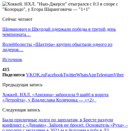
Сейчас читают
Шиманович и Шкурдай одержали победы в третий день
чемпионата…
Волейболисты «Шахтера» крупно обыграли одного из
лидеров…
Источник
415
Поделится
VK
OK.ru
Facebook
Twitter
WhatsApp
Telegram
Viber
Предыдущая запись
Хоккей. НХЛ. «Аризона» забросила 9 шайб в ворота
«Детройта», у Владислава Колячонка — «+2»
Следующая запись
Были приличные долги по зарплатам, в Бресте раздули
конфликт с «Динамо», Зайцев не бросит. Основатель «Руха» –
о пролете с медалями в 2021-м и будущем клуба в Д3