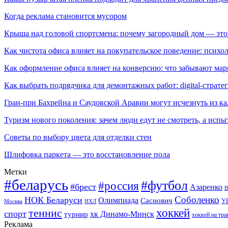
Когда реклама становится мусором
Крыша над головой спортсмена: почему загородный дом — это
Как чистота офиса влияет на покупательское поведение: псих
Как оформление офиса влияет на конверсию: что забывают мар
Как выбрать подрядчика для демонтажных работ: digital-страте
Гран-при Бахрейна и Саудовской Аравии могут исчезнуть из к
Туризм нового поколения: зачем люди едут не смотреть, а испы
Советы по выбору цвета для отделки стен
Шлифовка паркета — это восстановление пола
Метки
#беларусь
#футбол
#россия
#брест
Азаренко
В
Соболенко
НОК Беларуси
Олимпиада
Саснович
У
Москва
НХЛ
хоккей
теннис
спорт
хк Динамо-Минск
турнир
хоккей на тра
Реклама