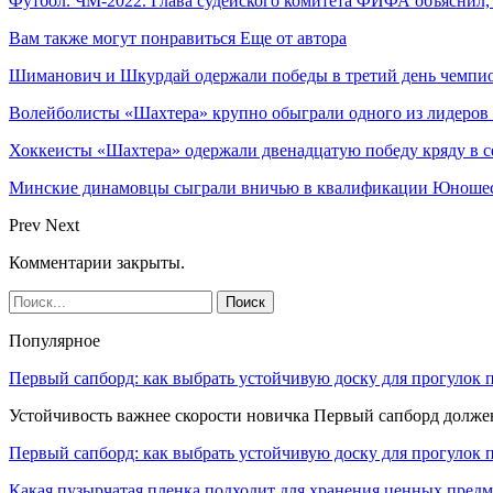
Футбол. ЧМ-2022. Глава судейского комитета ФИФА объяснил,
Вам также могут понравиться
Еще от автора
Шиманович и Шкурдай одержали победы в третий день чемпио
Волейболисты «Шахтера» крупно обыграли одного из лидеров
Хоккеисты «Шахтера» одержали двенадцатую победу кряду в с
Минские динамовцы сыграли вничью в квалификации Юноше
Prev
Next
Комментарии закрыты.
Популярное
Первый сапборд: как выбрать устойчивую доску для прогулок 
Устойчивость важнее скорости новичка Первый сапборд долж
Первый сапборд: как выбрать устойчивую доску для прогулок 
Какая пузырчатая пленка подходит для хранения ценных предм