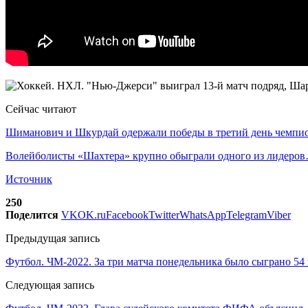
Сейчас читают
Шиманович и Шкурдай одержали победы в третий день чемп
Волейболисты «Шахтера» крупно обыграли одного из лидеро
Источник
250
Поделится
VK
OK.ru
Facebook
Twitter
WhatsApp
Telegram
Viber
Предыдущая запись
Футбол. ЧМ-2022. За три матча понедельника было сыграно 
Следующая запись