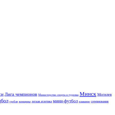
Минск
си
Лига чемпионов
Могилев
Министерство спорта и туризма
дбол
мини-футбол
легкая атлетика
соревнования
гребля
женщины
плавание