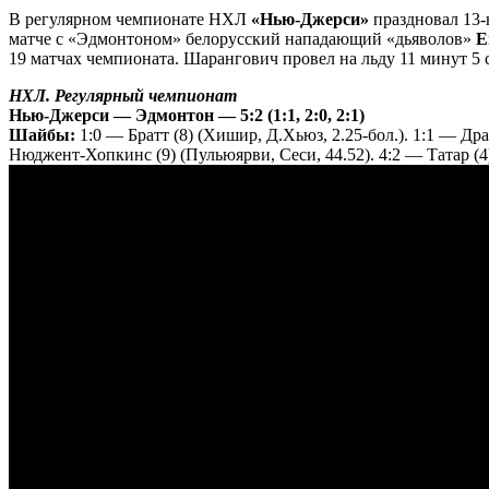
В регулярном чемпионате НХЛ
«Нью-Джерси»
праздновал 13-ю
матче с «Эдмонтоном» белорусский нападающий «дьяволов»
Е
19 матчах чемпионата. Шарангович провел на льду 11 минут 5 с
НХЛ. Регулярный чемпионат
Нью-Джерси — Эдмонтон — 5:2 (1:1, 2:0, 2:1)
Шайбы:
1:0 — Братт (8) (Хишир, Д.Хьюз, 2.25-бол.). 1:1 — Дра
Нюджент-Хопкинс (9) (Пульюярви, Сеси, 44.52). 4:2 — Татар (