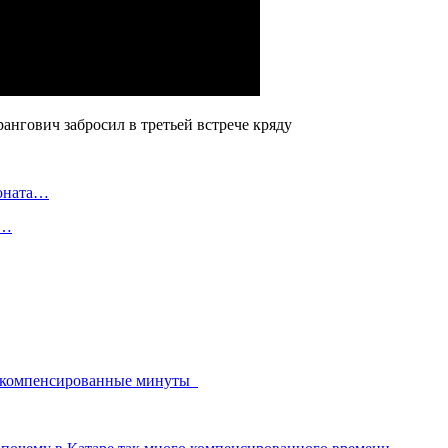
ионата…
в…
54 компенсированные минуты