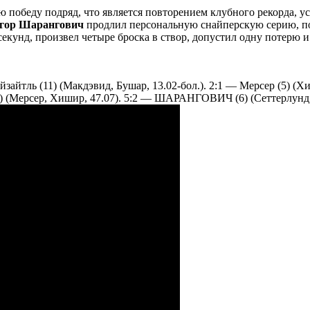
 победу подряд, что является повторением клубного рекорда, ус
гор Шарангович
продлил персональную снайперскую серию, пора
екунд, произвел четыре броска в створ, допустил одну потерю и
йзайтль (11) (Макдэвид, Бушар, 13.02-бол.). 2:1 — Мерсер (5) (Хи
4) (Мерсер, Хишир, 47.07). 5:2 — ШАРАНГОВИЧ (6) (Сеттерлунд,