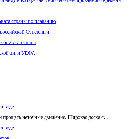
 почему в Катаре так много компенсированного времени
ната страны по плаванию
 российской Суперлиги
езоне экстралиги
ской лиги УЕФА
по воде
ен прощать неточные движения. Широкая доска с…
по воде
етов