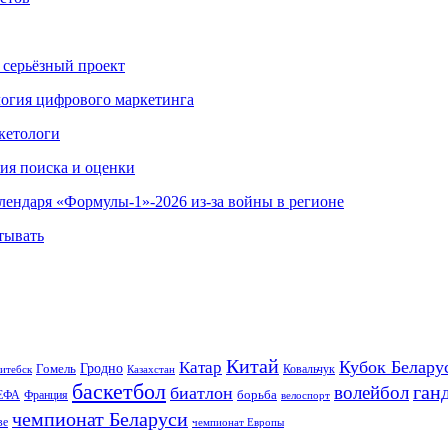
 серьёзный проект
ология цифрового маркетинга
кетологи
гия поиска и оценки
алендаря «Формулы-1»-2026 из-за войны в регионе
тывать
Китай
Кубок Белару
Катар
Гомель
Гродно
Казахстан
Ковальчук
итебск
баскетбол
ган
волейбол
биатлон
борьба
ЕФА
Франция
велоспорт
чемпионат Беларуси
ве
чемпионат Европы